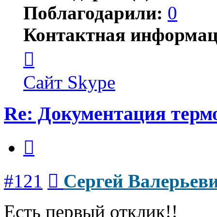
Поблагодарили:
0
Контактная информац
Контактная
информация
пользователя
Сергей
Сайт
Skype
Валерьевич
Re: Документация терм
Цитата
Сообщение
#121
Сергей Валерьев
Есть первый отклик!!