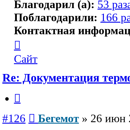
Благодарил (а):
53 раз
Поблагодарили:
166 р
Контактная информац
Контактная
информация
пользователя
Бегемот
Сайт
Re: Документация терм
Цитата
Сообщение
#126
Бегемот
»
26 июн 