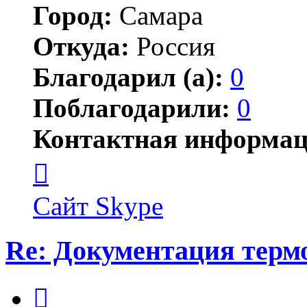
Город:
Самара
Откуда:
Россия
Благодарил (а):
0
Поблагодарили:
0
Контактная информац
Контактная
информация
пользователя
Сергей
Сайт
Skype
Валерьевич
Re: Документация терм
Цитата