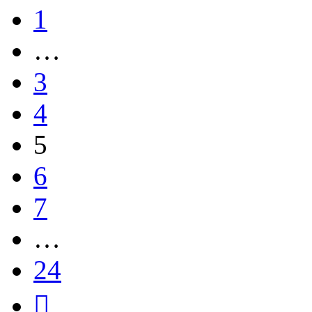
1
…
3
4
5
6
7
…
24
След.