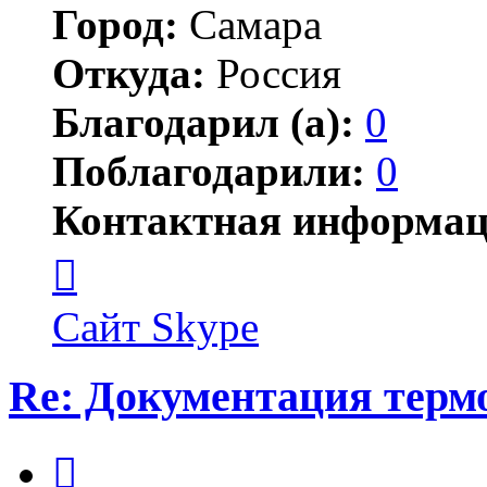
Город:
Самара
Откуда:
Россия
Благодарил (а):
0
Поблагодарили:
0
Контактная информац
Контактная
информация
пользователя
Сергей
Сайт
Skype
Валерьевич
Re: Документация терм
Цитата