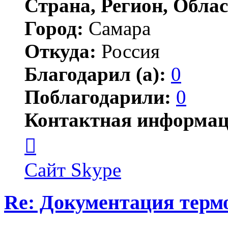
Страна, Регион, Облас
Город:
Самара
Откуда:
Россия
Благодарил (а):
0
Поблагодарили:
0
Контактная информац
Контактная
информация
пользователя
Сергей
Сайт
Skype
Валерьевич
Re: Документация терм
Цитата