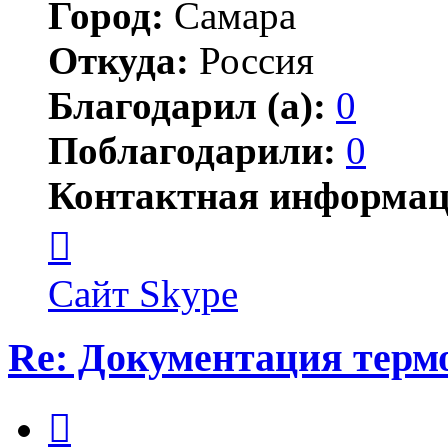
Город:
Самара
Откуда:
Россия
Благодарил (а):
0
Поблагодарили:
0
Контактная информац
Контактная
информация
пользователя
Сергей
Сайт
Skype
Валерьевич
Re: Документация терм
Цитата