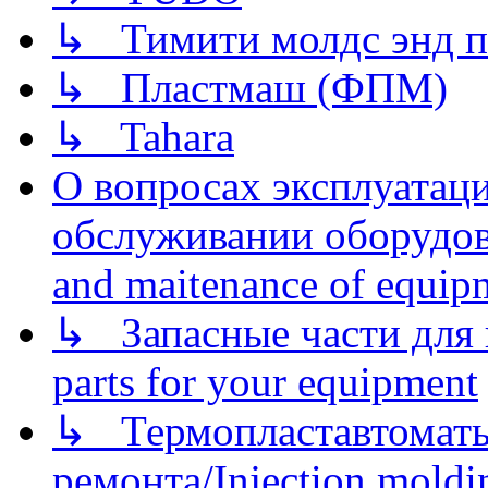
↳ Тимити молдс энд п
↳ Пластмаш (ФПМ)
↳ Tahara
О вопросах эксплуатаци
обслуживании оборудова
and maitenance of equip
↳ Запасные части для 
parts for your equipment
↳ Термопластавтоматы 
ремонта/Injection moldin