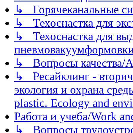
↳ Горячеканальные си
↳ Техоснастка для экс
↳ Техоснастка для вы
пневмовакуумформовк
↳ Вопросы качества/Abo
↳ Ресайклинг - вторич
экология и охрана среды/
plastic. Ecology and env
Работа и учеба/Work an
↳ Вопросы трудоустрой