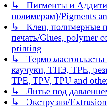
↳ Пигменты и Аддитив
полимерам)/Pigments an
↳ Клеи, полимерные по
печать/Glues, polymer co
printing
↳ Термоэластопласты и
каучуки, ТПЭ, TPE, рез
TPE, TPV, TPU and other
↳ Литье под давлением/
↳ Экструзия/Extrusion