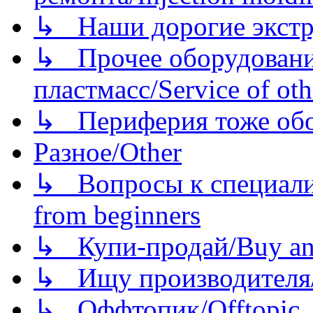
↳ Наши дорогие экстру
↳ Прочее оборудовани
пластмасс/Service of oth
↳ Периферия тоже обору
Разное/Other
↳ Вопросы к специали
from beginners
↳ Купи-продай/Buy and
↳ Ищу производителя/
↳ Оффтопик/Offtopic