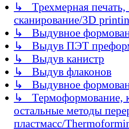
↳ Трехмерная печать,
сканирование/3D printin
↳ Выдувное формован
↳ Выдув ПЭТ префор
↳ Выдув канистр
↳ Выдув флаконов
↳ Выдувное формован
↳ Термоформование, ка
остальные методы пере
пластмасс/Thermoforming