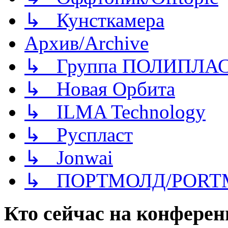
↳ Кунсткамера
Архив/Archive
↳ Группа ПОЛИПЛА
↳ Новая Орбита
↳ ILMA Technology
↳ Руспласт
↳ Jonwai
↳ ПОРТМОЛД/PORT
Кто сейчас на конфере