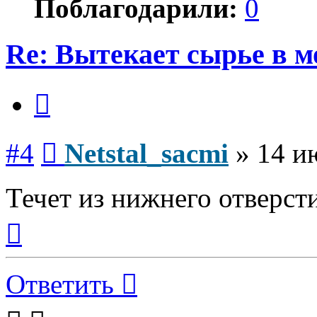
Поблагодарили:
0
Re: Вытекает сырье в 
Цитата
Сообщение
#4
Netstal_sacmi
»
14 и
Течет из нижнего отверст
Вернуться
к
началу
Ответить