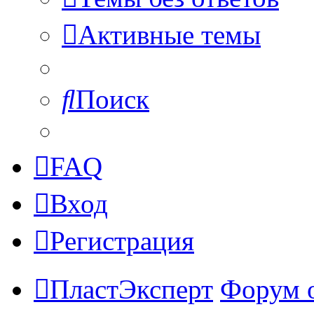
Активные темы
Поиск
FAQ
Вход
Регистрация
ПластЭксперт
Форум 