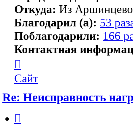
Откуда:
Из Аршинцево, 
Благодарил (а):
53 раз
Поблагодарили:
166 р
Контактная информац
Контактная
информация
пользователя
Бегемот
Сайт
Re: Неисправность нагр
Цитата
Сообщение