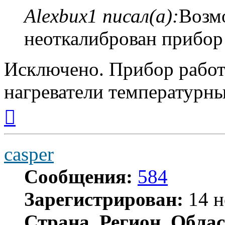
Alexbux1 писал(а):
Возм
неоткалиброван прибо
Исключено. Прибор работа
нагреватели температурн
Вернуться
к
началу
casper
Сообщения:
584
Зарегистрирован:
14 н
Страна, Регион, Облас