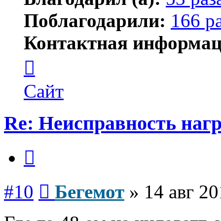
Поблагодарили:
166 р
Контактная информац
Контактная
информация
пользователя
Бегемот
Сайт
Re: Неисправность нагр
Цитата
Сообщение
#10
Бегемот
»
14 авг 20