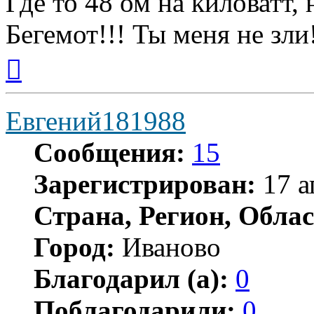
Где то 48 ом на киловатт, 
Бегемот!!! Ты меня не зли
Вернуться
к
началу
Евгений181988
Сообщения:
15
Зарегистрирован:
17 а
Страна, Регион, Облас
Город:
Иваново
Благодарил (а):
0
Поблагодарили:
0