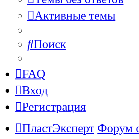
Активные темы
Поиск
FAQ
Вход
Регистрация
ПластЭксперт
Форум 