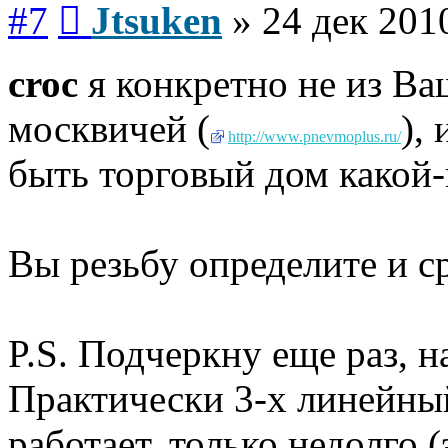
#7
Jtsuken
»
24 дек 201
croc
я конкретно не из Ва
москвичей (
),
http://www.pnevmoplus.ru/
быть торговый дом какой-
Вы резьбу определите и ср
P.S. Подчеркну еще раз, 
Практически 3-х линейны
работает, только недолго (