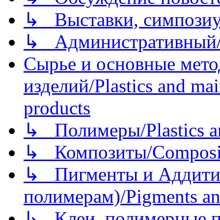
↳ Выставки, симпозиу
↳ Административный/
Сырье и основные мето
изделий/Plastics and mai
products
↳ Полимеры/Plastics a
↳ Композиты/Сomposite
↳ Пигменты и Аддитив
полимерам)/Pigments an
↳ Клеи, полимерные по