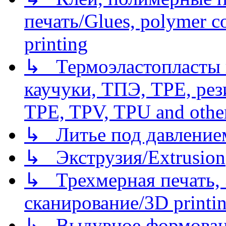
печать/Glues, polymer co
printing
↳ Термоэластопласты и
каучуки, ТПЭ, TPE, рез
TPE, TPV, TPU and other
↳ Литье под давлением/
↳ Экструзия/Extrusion
↳ Трехмерная печать,
сканирование/3D printin
↳ Выдувное формован