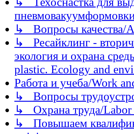
↳ Техоснастка для вы
пневмовакуумформовк
↳ Вопросы качества/Abo
↳ Ресайклинг - вторич
экология и охрана среды/
plastic. Ecology and env
Работа и учеба/Work an
↳ Вопросы трудоустрой
↳ Охрана труда/Labor p
↳ Повышаем квалификац