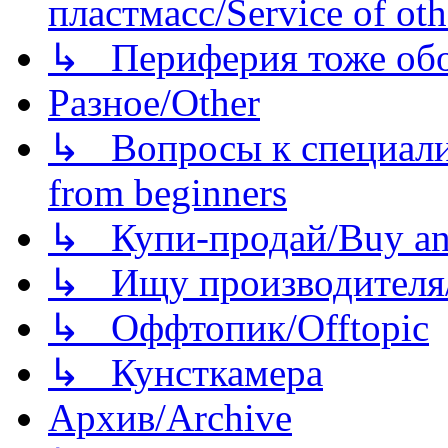
пластмасс/Service of oth
↳ Периферия тоже обору
Разное/Other
↳ Вопросы к специали
from beginners
↳ Купи-продай/Buy and
↳ Ищу производителя/
↳ Оффтопик/Offtopic
↳ Кунсткамера
Архив/Archive