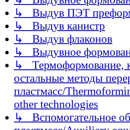
↳ Выдув ПЭТ префор
↳ Выдув канистр
↳ Выдув флаконов
↳ Выдувное формован
↳ Термоформование, ка
остальные методы пере
пластмасс/Thermoforming
other technologies
↳ Вспомогательное об