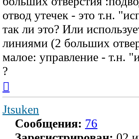
больших отверстия :подво
отвод утечек - это т.н. "и
так ли это? Или используе
линиями (2 больших отвер
малое: управление - т.н. 
?
Вернуться
к
началу
Jtsuken
Сообщения:
76
Зарегистрирован:
02 и