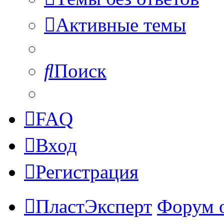
Активные темы
Поиск
FAQ
Вход
Регистрация
ПластЭксперт
Форум 