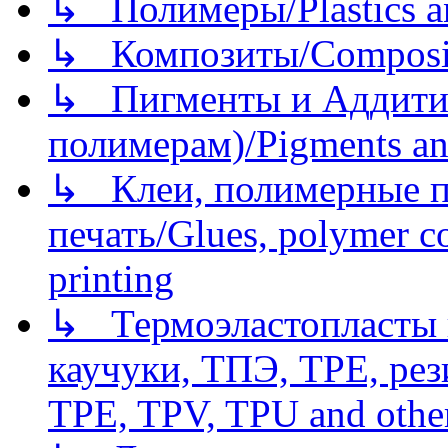
↳ Полимеры/Plastics a
↳ Композиты/Сomposite
↳ Пигменты и Аддитив
полимерам)/Pigments an
↳ Клеи, полимерные по
печать/Glues, polymer co
printing
↳ Термоэластопласты и
каучуки, ТПЭ, TPE, рез
TPE, TPV, TPU and other