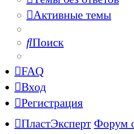
Активные темы
Поиск
FAQ
Вход
Регистрация
ПластЭксперт
Форум 