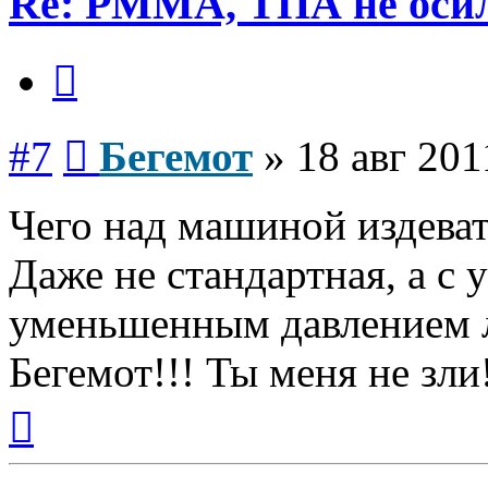
Re: PMMA, ТПА не осил
Цитата
Сообщение
#7
Бегемот
»
18 авг 201
Чего над машиной издевать
Даже не стандартная, а с
уменьшенным давлением л
Бегемот!!! Ты меня не зли
Вернуться
к
началу