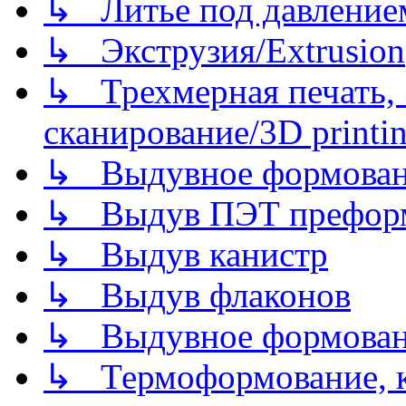
↳ Литье под давлением/
↳ Экструзия/Extrusion
↳ Трехмерная печать,
сканирование/3D printin
↳ Выдувное формован
↳ Выдув ПЭТ префор
↳ Выдув канистр
↳ Выдув флаконов
↳ Выдувное формован
↳ Термоформование, ка