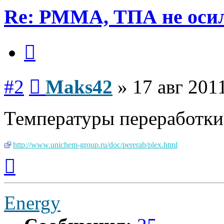
Re: PMMA, ТПА не осил
Цитата
Сообщение
#2
Maks42
»
17 авг 201
Температуры переработки
http://www.unichem-group.ru/doc/pererab/plex.html
Вернуться
к
началу
Energy