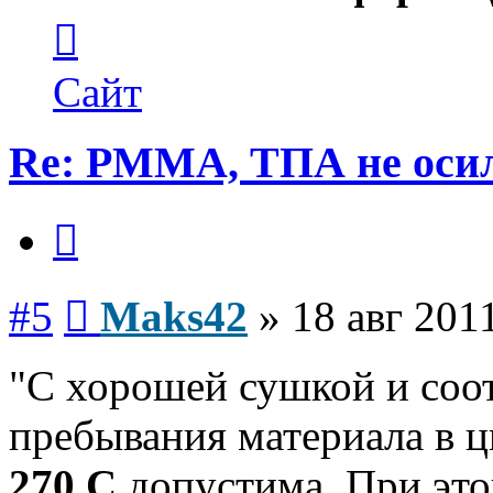
Контактная
информация
пользователя
Maks42
Сайт
Re: PMMA, ТПА не осил
Цитата
Сообщение
#5
Maks42
»
18 авг 201
"С хорошей сушкой и соо
пребывания материала в ц
270 C
допустима. При это