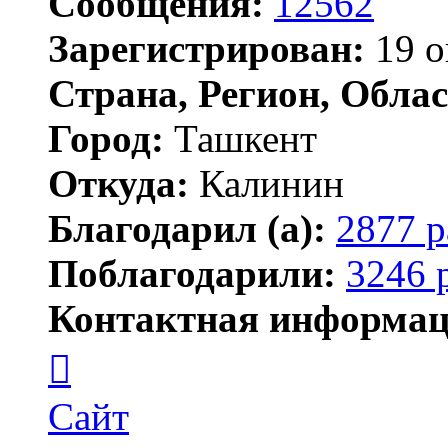
Сообщения:
12562
Зарегистрирован:
19 о
Страна, Регион, Облас
Город:
Ташкент
Откуда:
Калинин
Благодарил (а):
2877 р
Поблагодарили:
3246 
Контактная информац
Контактная
информация
пользователя
Maks42
Сайт