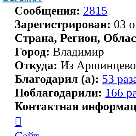
Сообщения:
2815
Зарегистрирован:
03 о
Страна, Регион, Облас
Город:
Владимир
Откуда:
Из Аршинцево, 
Благодарил (а):
53 раз
Поблагодарили:
166 р
Контактная информац
Контактная
информация
пользователя
Бегемот
Сайт