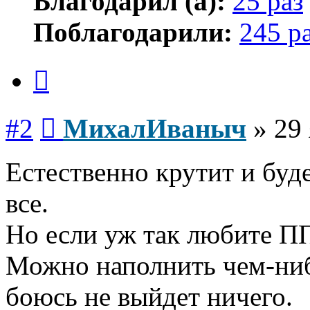
Благодарил (а):
25 раз
Поблагодарили:
245 р
Цитата
Сообщение
#2
МихалИваныч
»
29 
Естественно крутит и буд
все.
Но если уж так любите П
Можно наполнить чем-ниб
боюсь не выйдет ничего.