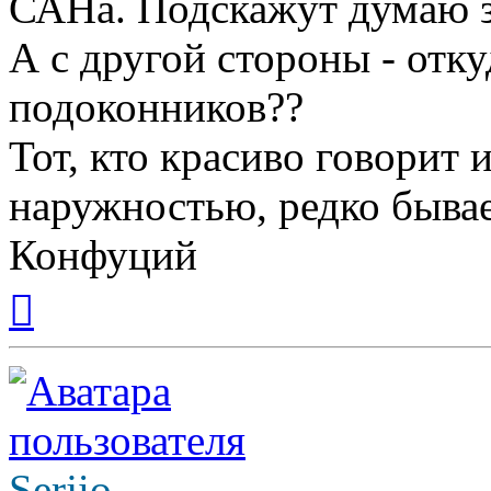
САНа. Подскажут думаю з
А с другой стороны - отк
подоконников??
Тот, кто красиво говорит 
наружностью, редко бывае
Конфуций
Вернуться
к
началу
Serjio