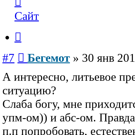
информация
пользователя
Бегемот
Сайт
Цитата
Сообщение
#7
Бегемот
»
30 янв 201
А интересно, литьевое пр
ситуацию?
Слаба богу, мне приходит
упм-ом)) и абс-ом. Правда
п.п попробовать, естествен