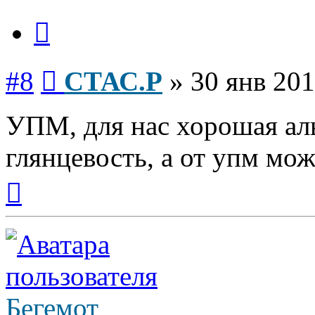
Цитата
Сообщение
#8
СТАС.Р
»
30 янв 201
УПМ, для нас хорошая аль
глянцевость, а от упм мо
Вернуться
к
началу
Бегемот