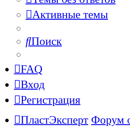
Активные темы
Поиск
FAQ
Вход
Регистрация
ПластЭксперт
Форум 