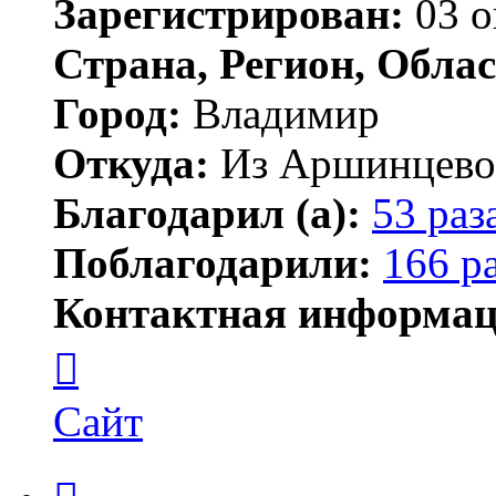
Зарегистрирован:
03 о
Страна, Регион, Облас
Город:
Владимир
Откуда:
Из Аршинцево, 
Благодарил (а):
53 раз
Поблагодарили:
166 р
Контактная информац
Контактная
информация
пользователя
Бегемот
Сайт
Цитата