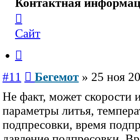
Контактная информац
Контактная
информация
пользователя
Бегемот
Сайт
Цитата
Сообщение
#11
Бегемот
»
25 ноя 20
Не факт, может скорости и
параметры литья, темпера
подпресовки, время подпр
давление подпресовки. В