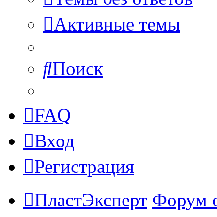
Активные темы
Поиск
FAQ
Вход
Регистрация
ПластЭксперт
Форум 