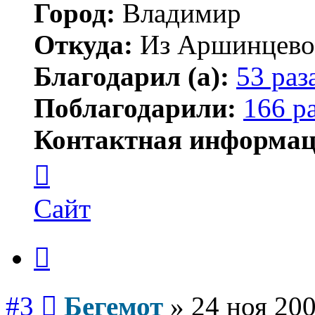
Город:
Владимир
Откуда:
Из Аршинцево, 
Благодарил (а):
53 раз
Поблагодарили:
166 р
Контактная информац
Контактная
информация
пользователя
Бегемот
Сайт
Цитата
Сообщение
#3
Бегемот
»
24 ноя 200