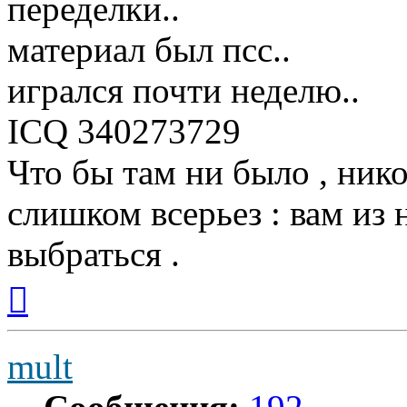
переделки..
материал был псс..
игрался почти неделю..
ICQ 340273729
Что бы там ни было , ник
слишком всерьез : вам из 
выбраться .
Вернуться
к
началу
mult