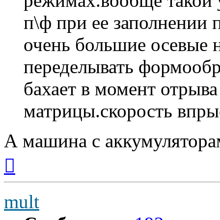
режимах.вообще такой 
п\ф при ее заполнении
очень большие осевые н
переделывать формооб
бахает в момент отрыва
матрицы.скорость впры
А машина с аккумулятора
Вернуться
к
началу
mult