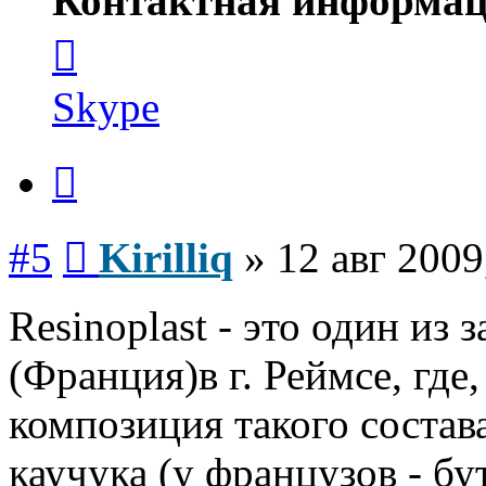
Контактная информац
Контактная
информация
пользователя
Kirilliq
Skype
Цитата
Сообщение
#5
Kirilliq
»
12 авг 2009
Resinoplast - это один из
(Франция)в г. Реймсе, где
композиция такого состав
каучука (у французов - б