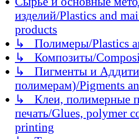
Сырье и основные мето
изделий/Plastics and mai
products
↳ Полимеры/Plastics a
↳ Композиты/Сomposite
↳ Пигменты и Аддитив
полимерам)/Pigments an
↳ Клеи, полимерные по
печать/Glues, polymer co
printing