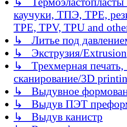
↳ Термоэластопласты и
каучуки, ТПЭ, TPE, рез
TPE, TPV, TPU and other
↳ Литье под давлением/
↳ Экструзия/Extrusion
↳ Трехмерная печать,
сканирование/3D printin
↳ Выдувное формован
↳ Выдув ПЭТ префор
↳ Выдув канистр