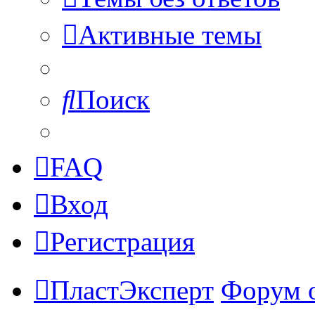
Активные темы
Поиск
FAQ
Вход
Регистрация
ПластЭксперт
Форум 