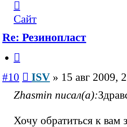
информация
пользователя
ISV
Сайт
Re: Резинопласт
Цитата
Сообщение
#10
ISV
»
15 авг 2009, 
Zhasmin писал(а):
Здрав
Хочу обратиться к вам 