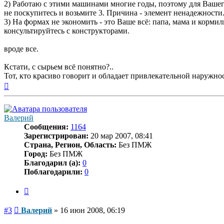
2) Работаю с этими машинами многие годы, поэтому для Вашего 
не поскупитесь и возьмите 3. Причина - элемент ненадежности
3) На формах не экономить - это Ваше всё: папа, мама и корми
консультируйтесь с конструкторами.
вроде все.
Кстати, с сырьем всё понятно?..
Тот, кто красиво говорит и обладает привлекательной наружно
Вернуться
к
началу
Валерий
Сообщения:
1164
Зарегистрирован:
20 мар 2007, 08:41
Страна, Регион, Область:
Без ПМЖ
Город:
Без ПМЖ
Благодарил (а):
0
Поблагодарили:
0
Цитата
Сообщение
#3
Валерий
»
16 июн 2008, 06:19