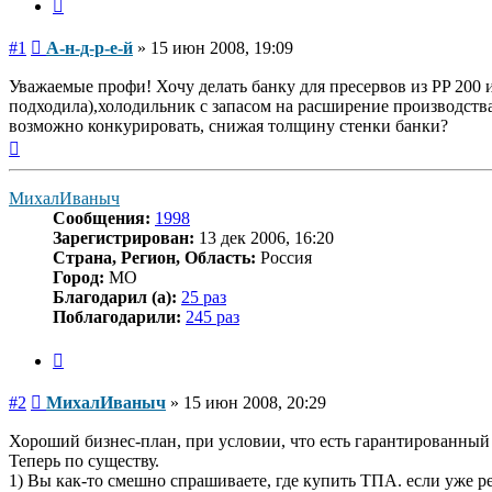
Цитата
Сообщение
#1
А-н-д-р-е-й
»
15 июн 2008, 19:09
Уважаемые профи! Хочу делать банку для пресервов из PP 200 и 
подходила),холодильник с запасом на расширение производства
возможно конкурировать, снижая толщину стенки банки?
Вернуться
к
началу
МихалИваныч
Сообщения:
1998
Зарегистрирован:
13 дек 2006, 16:20
Страна, Регион, Область:
Россия
Город:
МО
Благодарил (а):
25 раз
Поблагодарили:
245 раз
Цитата
Сообщение
#2
МихалИваныч
»
15 июн 2008, 20:29
Хороший бизнес-план, при условии, что есть гарантированный
Теперь по существу.
1) Вы как-то смешно спрашиваете, где купить ТПА. если уже ре