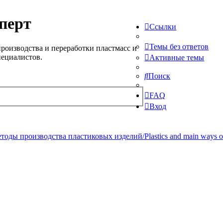
перт
Ссылки
Темы без ответов
роизводства и переработки пластмасс и
пециалистов.
Активные темы
Поиск
FAQ
Вход
ды производства пластиковых изделий/Plastics and main ways of pr