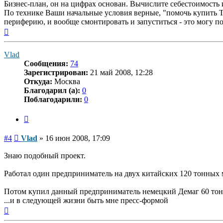
Бизнес-план, он на цифрах основан. Вычислите себестоимость и
По технике Ваши начальные условия верные, "помочь купить Т
периферию, и вообще смонтировать и запуститься - это могу п
Вернуться
к
началу
Vlad
Сообщения:
74
Зарегистрирован:
21 май 2008, 12:28
Откуда:
Москва
Благодарил (а):
0
Поблагодарили:
0
Цитата
Сообщение
#4
Vlad
»
16 июн 2008, 17:09
Знаю подобный проект.
Работал один предприниматель на двух китайских 120 тонных 
Потом купил данный предприниматель немецкий Демаг 60 тон (с
...и в следующей жизни быть мне пресс-формой
Вернуться
к