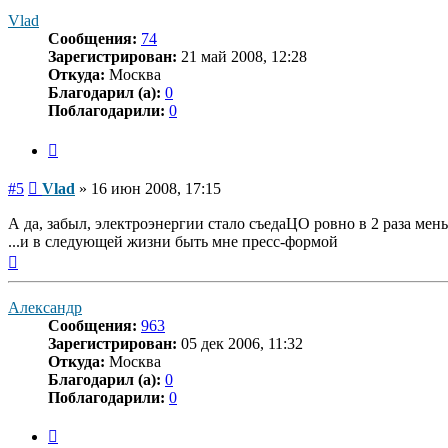
началу
Vlad
Сообщения:
74
Зарегистрирован:
21 май 2008, 12:28
Откуда:
Москва
Благодарил (а):
0
Поблагодарили:
0
Цитата
Сообщение
#5
Vlad
»
16 июн 2008, 17:15
А да, забыл, электроэнергии стало съедаЦО ровно в 2 раза мен
...и в следующей жизни быть мне пресс-формой
Вернуться
к
началу
Александр
Сообщения:
963
Зарегистрирован:
05 дек 2006, 11:32
Откуда:
Москва
Благодарил (а):
0
Поблагодарили:
0
Цитата