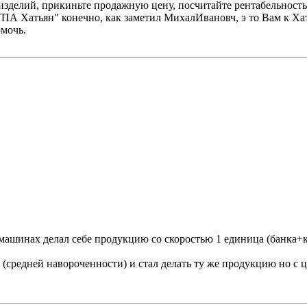
зделий, прикиньте продажную цену, посчитайте рентабельность, н
ПА Хатьян" конечно, как заметил МихалИвановч, э то Вам к Хат
омочь.
машинах делал себе продукцию со скоростью 1 единица (банка+к
редней навороченности) и стал делать ту же продукцию но с ци