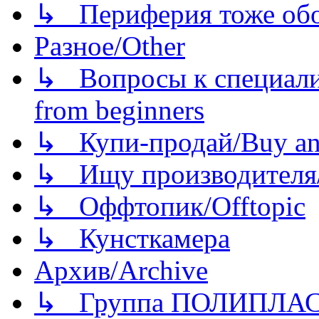
↳ Периферия тоже обору
Разное/Other
↳ Вопросы к специали
from beginners
↳ Купи-продай/Buy and
↳ Ищу производителя/
↳ Оффтопик/Offtopic
↳ Кунсткамера
Архив/Archive
↳ Группа ПОЛИПЛА