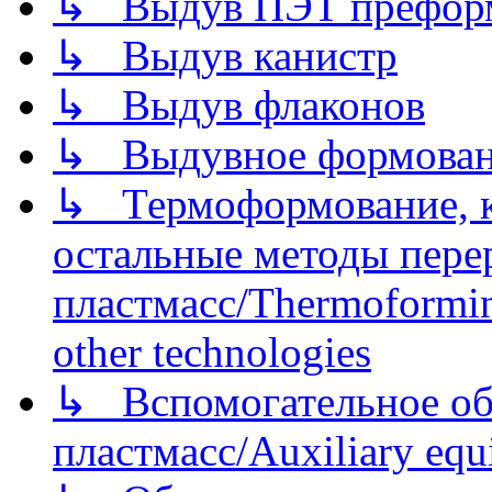
↳ Выдув ПЭТ префор
↳ Выдув канистр
↳ Выдув флаконов
↳ Выдувное формован
↳ Термоформование, ка
остальные методы пере
пластмасс/Thermoforming
other technologies
↳ Вспомогательное об
пластмасс/Auxiliary equi