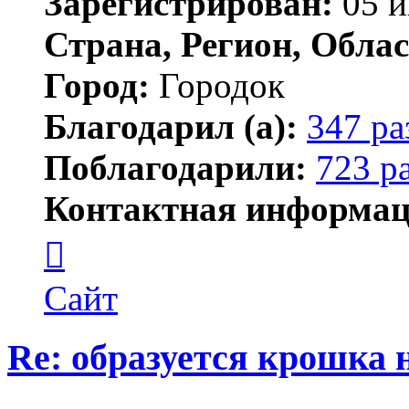
Зарегистрирован:
05 и
Страна, Регион, Облас
Город:
Городок
Благодарил (а):
347 ра
Поблагодарили:
723 р
Контактная информац
Контактная
информация
пользователя
Елена
Сайт
ПластЭксперт
Re: образуется крошка 
Цитата