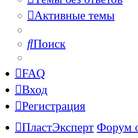
Активные темы
Поиск
FAQ
Вход
Регистрация
ПластЭксперт
Форум 