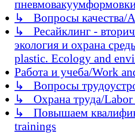
пневмовакуумформовк
↳ Вопросы качества/Abo
↳ Ресайклинг - вторич
экология и охрана среды/
plastic. Ecology and env
Работа и учеба/Work an
↳ Вопросы трудоустрой
↳ Охрана труда/Labor p
↳ Повышаем квалификац
trainings