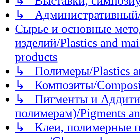
↳ Выставки, симпозиу
↳ Административный/
Сырье и основные мето
изделий/Plastics and mai
products
↳ Полимеры/Plastics a
↳ Композиты/Сomposite
↳ Пигменты и Аддитив
полимерам)/Pigments an
↳ Клеи, полимерные по