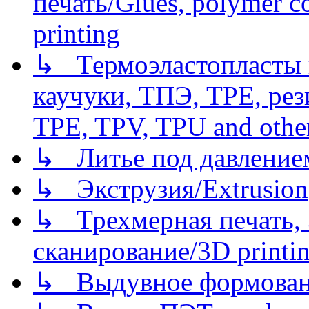
печать/Glues, polymer co
printing
↳ Термоэластопласты и
каучуки, ТПЭ, TPE, рез
TPE, TPV, TPU and other
↳ Литье под давлением/
↳ Экструзия/Extrusion
↳ Трехмерная печать,
сканирование/3D printin
↳ Выдувное формован