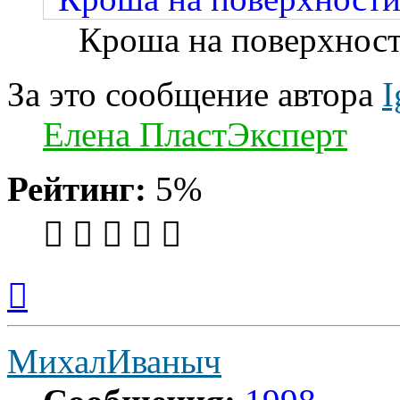
Кроша на поверхнос
За это сообщение автора
I
Елена ПластЭксперт
Рейтинг:
5%
Вернуться
к
началу
МихалИваныч