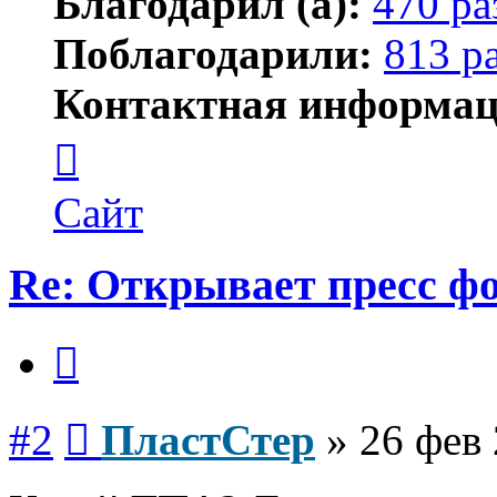
Благодарил (а):
470 ра
Поблагодарили:
813 р
Контактная информац
Контактная
информация
пользователя
ПластСтер
Сайт
Re: Открывает пресс ф
Цитата
Сообщение
#2
ПластСтер
»
26 фев 