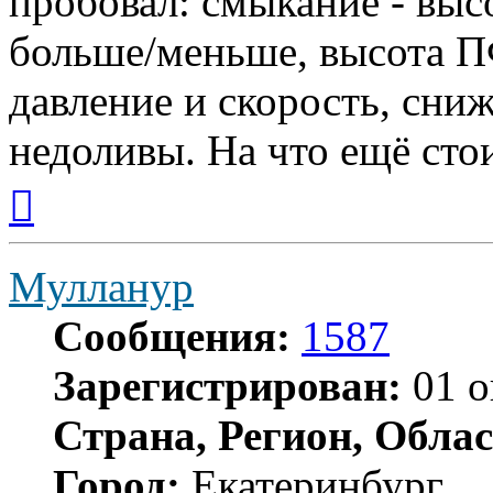
пробовал: смыкание - выс
больше/меньше, высота П
давление и скорость, сни
недоливы. На что ещё сто
Вернуться
к
началу
Мулланур
Сообщения:
1587
Зарегистрирован:
01 о
Страна, Регион, Облас
Город:
Екатеринбург