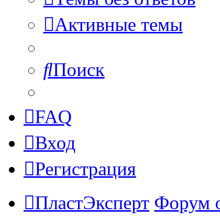
Активные темы
Поиск
FAQ
Вход
Регистрация
ПластЭксперт
Форум 