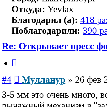
Откуда:
Yevlax
Благодарил (а):
418 ра
Поблагодарили:
390 р
Re: Открывает пресс ф
Цитата
Сообщение
#4
Мулланур
»
26 фев 
3-5 мм это очень много, 
рычажный механизм в "замо