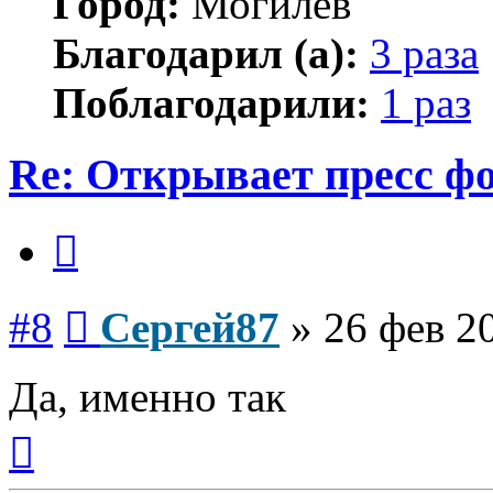
Город:
Могилев
Благодарил (а):
3 раза
Поблагодарили:
1 раз
Re: Открывает пресс ф
Цитата
Сообщение
#8
Сергей87
»
26 фев 2
Да, именно так
Вернуться
к
началу