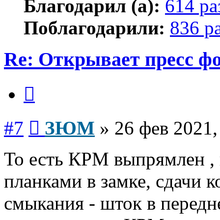
Благодарил (а):
614 ра
Поблагодарили:
836 р
Re: Открывает пресс ф
Цитата
Сообщение
#7
ЗЮМ
»
26 фев 2021,
То есть КРМ выпрямлен ,
планками в замке, сдачи к
смыкания - шток в передн