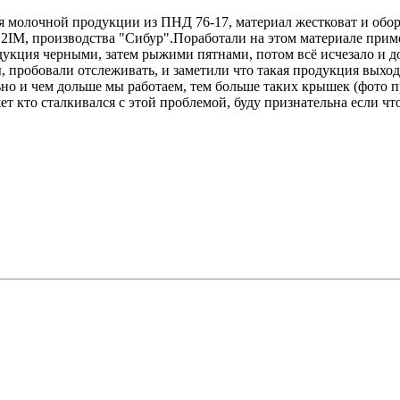
 молочной продукции из ПНД 76-17, материал жестковат и обор
IM, производства "Сибур".Поработали на этом материале приме
укция черными, затем рыжими пятнами, потом всё исчезало и до 
 пробовали отслеживать, и заметили что такая продукция выходи
ьно и чем дольше мы работаем, тем больше таких крышек (фото 
ет кто сталкивался с этой проблемой, буду признательна если что