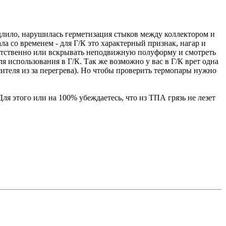
одлило, нарушилась герметизация стыков между коллектором и
ала со временем - для Г/К это характерный признак, нагар и
ветственно или вскрывать неподвижную полуформу и смотреть
 использования в Г/К. Так же возможно у вас в Г/К врет одна
ителя из за перегрева). Но чтобы проверить термопары нужно
я этого или на 100% убеждаетесь, что из ТПА грязь не лезет