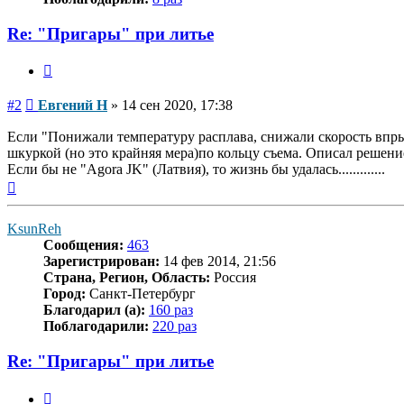
Re: "Пригары" при литье
Цитата
Сообщение
#2
Евгений Н
»
14 сен 2020, 17:38
Если "Понижали температуру расплава, снижали скорость впрыс
шкуркой (но это крайняя мера)по кольцу съема. Описал решени
Если бы не "Agora JK" (Латвия), то жизнь бы удалась.............
Вернуться
к
началу
KsunReh
Сообщения:
463
Зарегистрирован:
14 фев 2014, 21:56
Страна, Регион, Область:
Россия
Город:
Санкт-Петербург
Благодарил (а):
160 раз
Поблагодарили:
220 раз
Re: "Пригары" при литье
Цитата