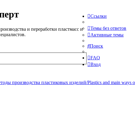
перт
Ссылки
Темы без ответов
роизводства и переработки пластмасс и
пециалистов.
Активные темы
Поиск
FAQ
Вход
ды производства пластиковых изделий/Plastics and main ways of pr