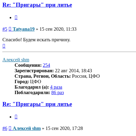
Re: "Пригары" при литье
Цитата
Сообщение
#5
Tatyana19
»
15 сен 2020, 11:33
Спасибо! Будем искать причину.
Вернуться
к
началу
Алексей shm
Сообщения:
254
Зарегистрирован:
22 авг 2014, 18:43
Страна, Регион, Область:
Россия, ЦФО
Город:
ЦФО
Благодарил (а):
4 раза
Поблагодарили:
86 раз
Re: "Пригары" при литье
Цитата
Сообщение
#6
Алексей shm
»
15 сен 2020, 17:28