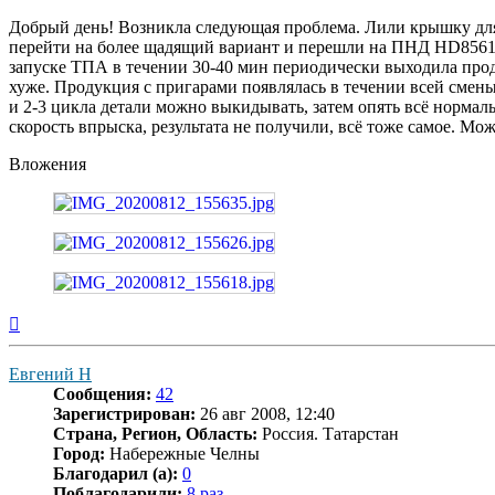
Добрый день! Возникла следующая проблема. Лили крышку для
перейти на более щадящий вариант и перешли на ПНД HD85612
запуске ТПА в течении 30-40 мин периодически выходила прод
хуже. Продукция с пригарами появлялась в течении всей смены,
и 2-3 цикла детали можно выкидывать, затем опять всё нормал
скорость впрыска, результата не получили, всё тоже самое. Мож
Вложения
Вернуться
к
началу
Евгений Н
Сообщения:
42
Зарегистрирован:
26 авг 2008, 12:40
Страна, Регион, Область:
Россия. Татарстан
Город:
Набережные Челны
Благодарил (а):
0
Поблагодарили:
8 раз