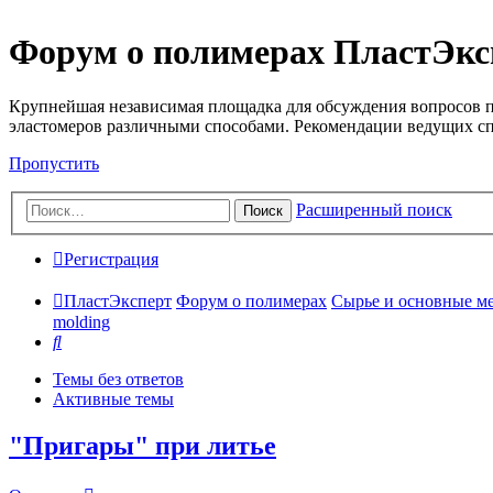
Форум о полимерах ПластЭкс
Крупнейшая независимая площадка для обсуждения вопросов п
эластомеров различными способами. Рекомендации ведущих с
Пропустить
Расширенный поиск
Поиск
Регистрация
ПластЭксперт
Форум о полимерах
Сырье и основные мето
molding
Поиск
Темы без ответов
Активные темы
"Пригары" при литье