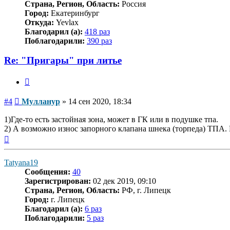
Страна, Регион, Область:
Россия
Город:
Екатеринбург
Откуда:
Yevlax
Благодарил (а):
418 раз
Поблагодарили:
390 раз
Re: "Пригары" при литье
Цитата
Сообщение
#4
Мулланур
»
14 сен 2020, 18:34
1)Где-то есть застойная зона, может в ГК или в подушке тпа.
2) А возможно износ запорного клапана шнека (торпеда) ТПА. 
Вернуться
к
началу
Tatyana19
Сообщения:
40
Зарегистрирован:
02 дек 2019, 09:10
Страна, Регион, Область:
РФ, г. Липецк
Город:
г. Липецк
Благодарил (а):
6 раз
Поблагодарили:
5 раз