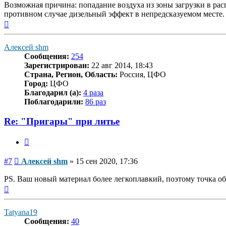
Возможная причина: попадание воздуха из зоны загрузки в распл
противном случае дизельный эффект в непредсказуемом месте.
Вернуться
к
началу
Алексей shm
Сообщения:
254
Зарегистрирован:
22 авг 2014, 18:43
Страна, Регион, Область:
Россия, ЦФО
Город:
ЦФО
Благодарил (а):
4 раза
Поблагодарили:
86 раз
Re: "Пригары" при литье
Цитата
Сообщение
#7
Алексей shm
»
15 сен 2020, 17:36
PS. Ваш новый материал более легкоплавкий, поэтому точка об
Вернуться
к
началу
Tatyana19
Сообщения:
40