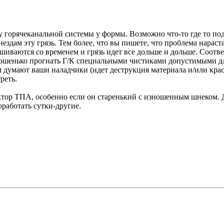
ну горячеканальной системы у формы. Возможно что-то где то п
нездам эту грязь. Тем более, что вы пишете, что проблема нараст
шиваются со временем и грязь идет все дольше и дольше. Соот
рошенько прогнать Г/К специальными чистиками допустимыми для
м думают ваши наладчики (идет деструкция материала и/или крас
реть.
тор ТПА, особенно если он старенький с изношенным шнеком. Дл
работать сутки-другие.