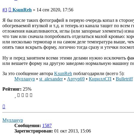
Сообщение
#3
KsunReh
»
14 сен 2020, 17:56
Я бы после таких фотографий в первую очередь копал в сторо
обогреваемой втулкой и т.д. и теперь из канала тащит по всем г
отложения накапливаются, иглы (или запорные элементы) изна
что там или сначала попробовать отделаться малой кровью: хо
или несколько термопар и на самом деле температура выше, че
опять таки вскрыть форму, логично тогда сразу и утечки посмот
Ну и перед занятием всеми этими делами нужно исключить фак
или вешаете форму на другую заведомо нормальную машину по
За это сообщение автора
KsunReh
поблагодарили (всего 5):
Мулланур
•
st_alexander
•
Артур69
•
КириллСП
•
Bulletriff
Рейтинг:
25%
Вернуться
к
началу
Мулланур
Сообщения:
1587
Зарегистрирован:
01 окт 2013, 15:06