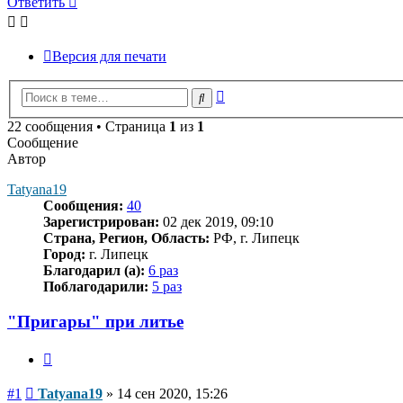
Ответить
Версия для печати
Расширенный
Поиск
поиск
22 сообщения • Страница
1
из
1
Сообщение
Автор
Tatyana19
Сообщения:
40
Зарегистрирован:
02 дек 2019, 09:10
Страна, Регион, Область:
РФ, г. Липецк
Город:
г. Липецк
Благодарил (а):
6 раз
Поблагодарили:
5 раз
"Пригары" при литье
Цитата
Сообщение
#1
Tatyana19
»
14 сен 2020, 15:26