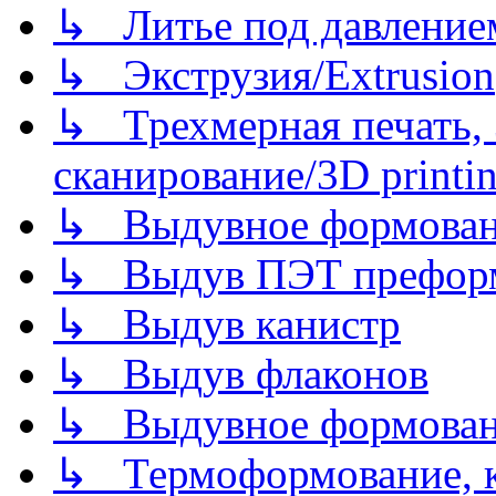
↳ Литье под давлением/
↳ Экструзия/Extrusion
↳ Трехмерная печать,
сканирование/3D printin
↳ Выдувное формован
↳ Выдув ПЭТ префор
↳ Выдув канистр
↳ Выдув флаконов
↳ Выдувное формован
↳ Термоформование, ка