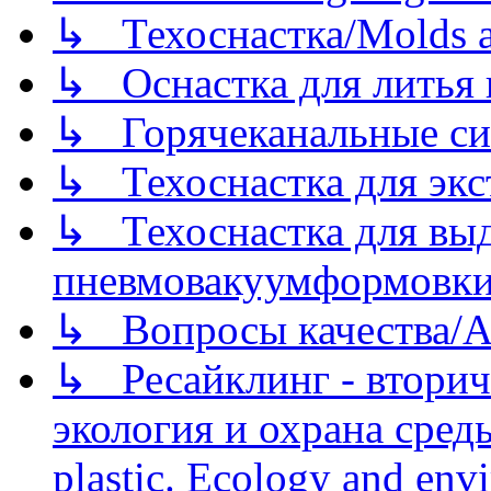
↳ Техоснастка/Molds a
↳ Оснастка для литья 
↳ Горячеканальные си
↳ Техоснастка для экс
↳ Техоснастка для вы
пневмовакуумформовк
↳ Вопросы качества/Abo
↳ Ресайклинг - вторич
экология и охрана среды/
plastic. Ecology and env