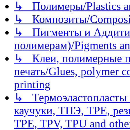
↳ Полимеры/Plastics a
↳ Композиты/Сomposite
↳ Пигменты и Аддитив
полимерам)/Pigments an
↳ Клеи, полимерные по
печать/Glues, polymer co
printing
↳ Термоэластопласты и
каучуки, ТПЭ, TPE, рез
TPE, TPV, TPU and other