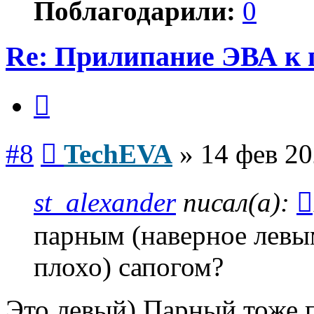
Поблагодарили:
0
Re: Прилипание ЭВА к 
Цитата
Сообщение
#8
TechEVA
»
14 фев 20
st_alexander
писал(а):
парным (наверное левым
плохо) сапогом?
Это левый) Парный тоже 