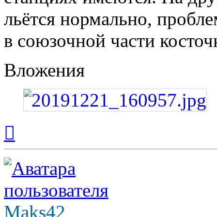
льётся нормально, пробле
в союзочной части косточ
Вложения
Вернуться
к
началу
Maks42