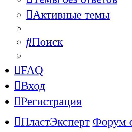
Активные темы
Поиск
FAQ
Вход
Регистрация
ПластЭксперт
Форум 