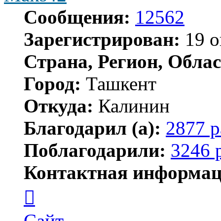
Сообщения:
12562
Зарегистрирован:
19 о
Страна, Регион, Облас
Город:
Ташкент
Откуда:
Калинин
Благодарил (а):
2877 р
Поблагодарили:
3246 
Контактная информац
Контактная
информация
пользователя
Maks42
Сайт