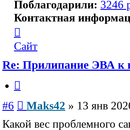
Поблагодарили:
3246 
Контактная информац
Контактная
информация
пользователя
Maks42
Сайт
Re: Прилипание ЭВА к 
Цитата
Сообщение
#6
Maks42
»
13 янв 202
Какой вес проблемного сап