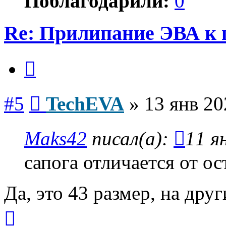
Поблагодарили:
0
Re: Прилипание ЭВА к 
Цитата
Сообщение
#5
TechEVA
»
13 янв 20
Maks42
писал(а):
11 я
сапога отличается от о
Да, это 43 размер, на дру
Вернуться
к