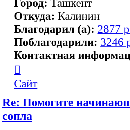
Город:
Ташкент
Откуда:
Калинин
Благодарил (а):
2877 р
Поблагодарили:
3246 
Контактная информац
Контактная
информация
пользователя
Maks42
Сайт
Re: Помогите начинающ
сопла