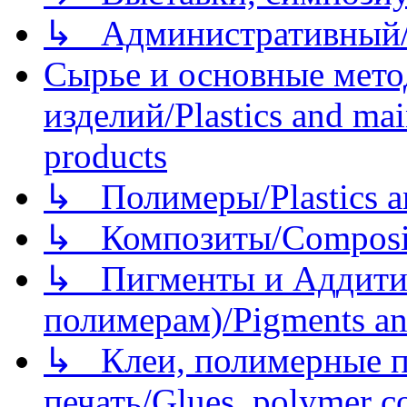
↳ Административный/
Сырье и основные мето
изделий/Plastics and mai
products
↳ Полимеры/Plastics a
↳ Композиты/Сomposite
↳ Пигменты и Аддитив
полимерам)/Pigments an
↳ Клеи, полимерные по
печать/Glues, polymer co