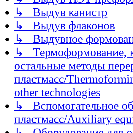
↳ Выдув канистр
↳ Выдув флаконов
↳ Выдувное формован
↳ Термоформование, ка
остальные методы пере
пластмасс/Thermoforming
other technologies
↳ Вспомогательное об
пластмасс/Auxiliary equi
↳ Оборудование для о