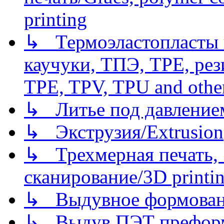
printing
↳ Термоэластопласты и
каучуки, ТПЭ, TPE, рез
TPE, TPV, TPU and other
↳ Литье под давлением/
↳ Экструзия/Extrusion
↳ Трехмерная печать,
сканирование/3D printin
↳ Выдувное формован
↳ Выдув ПЭТ префор