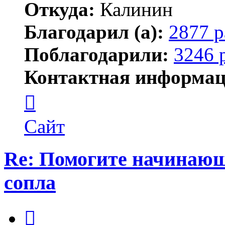
Откуда:
Калинин
Благодарил (а):
2877 р
Поблагодарили:
3246 
Контактная информац
Контактная
информация
пользователя
Maks42
Сайт
Re: Помогите начинающ
сопла
Цитата