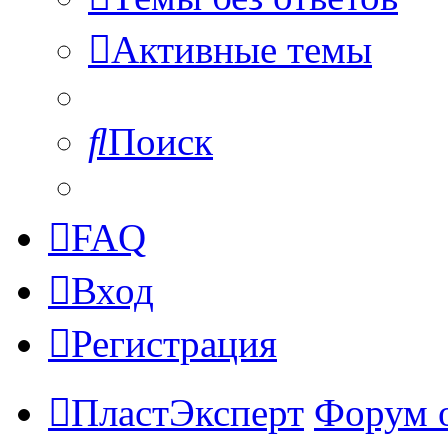
Активные темы
Поиск
FAQ
Вход
Регистрация
ПластЭксперт
Форум 