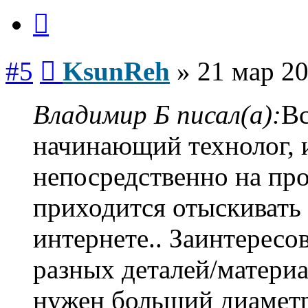
Цитата
Сообщение
#5
KsunReh
»
21 мар 20
Владимир Б писал(а):
Вс
начинающий технолог, 
непосредственно на пр
приходится отыскивать 
интернете.. Заинтересо
разных деталей/материа
нужен больший диаметр 