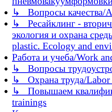
пневмовакуумформовк
↳ Вопросы качества/Abo
↳ Ресайклинг - вторич
экология и охрана среды/
plastic. Ecology and env
Работа и учеба/Work an
↳ Вопросы трудоустрой
↳ Охрана труда/Labor p
↳ Повышаем квалификац
trainings