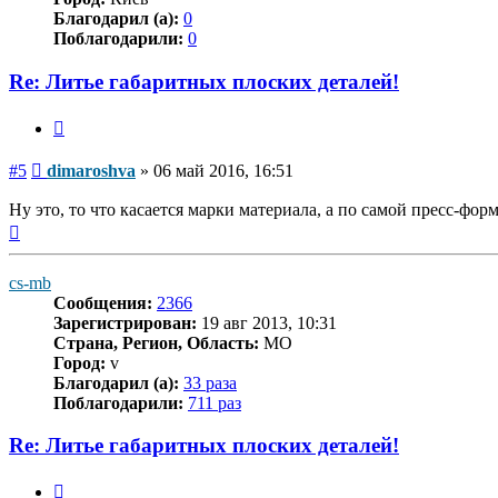
Благодарил (а):
0
Поблагодарили:
0
Re: Литье габаритных плоских деталей!
Цитата
Сообщение
#5
dimaroshva
»
06 май 2016, 16:51
Ну это, то что касается марки материала, а по самой пресс-фор
Вернуться
к
началу
cs-mb
Сообщения:
2366
Зарегистрирован:
19 авг 2013, 10:31
Страна, Регион, Область:
MO
Город:
v
Благодарил (а):
33 раза
Поблагодарили:
711 раз
Re: Литье габаритных плоских деталей!
Цитата