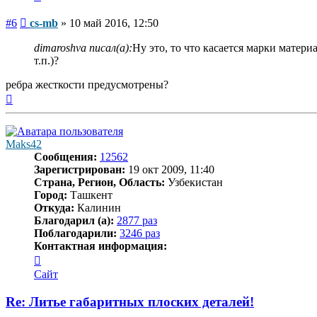
Сообщение
#6
cs-mb
»
10 май 2016, 12:50
dimaroshva писал(а):
Ну это, то что касается марки матери
т.п.)?
ребра жесткости предусмотрены?
Вернуться
к
началу
Maks42
Сообщения:
12562
Зарегистрирован:
19 окт 2009, 11:40
Страна, Регион, Область:
Узбекистан
Город:
Ташкент
Откуда:
Калинин
Благодарил (а):
2877 раз
Поблагодарили:
3246 раз
Контактная информация:
Контактная
информация
Сайт
пользователя
Maks42
Re: Литье габаритных плоских деталей!