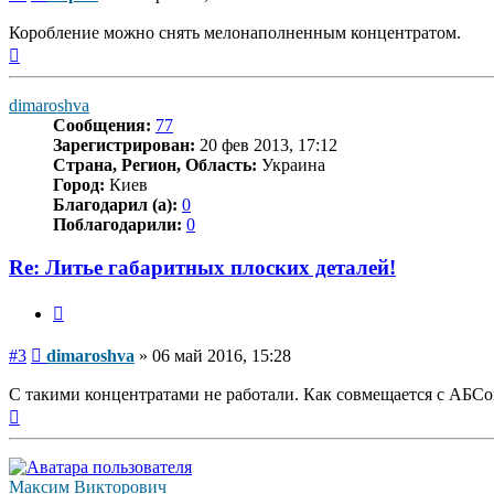
Коробление можно снять мелонаполненным концентратом.
Вернуться
к
началу
dimaroshva
Сообщения:
77
Зарегистрирован:
20 фев 2013, 17:12
Страна, Регион, Область:
Украина
Город:
Киев
Благодарил (а):
0
Поблагодарили:
0
Re: Литье габаритных плоских деталей!
Цитата
Сообщение
#3
dimaroshva
»
06 май 2016, 15:28
С такими концентратами не работали. Как совмещается с АБСо
Вернуться
к
началу
Максим Викторович