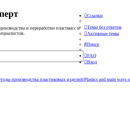
перт
Ссылки
Темы без ответов
роизводства и переработки пластмасс и
пециалистов.
Активные темы
Поиск
FAQ
Вход
ды производства пластиковых изделий/Plastics and main ways of pr