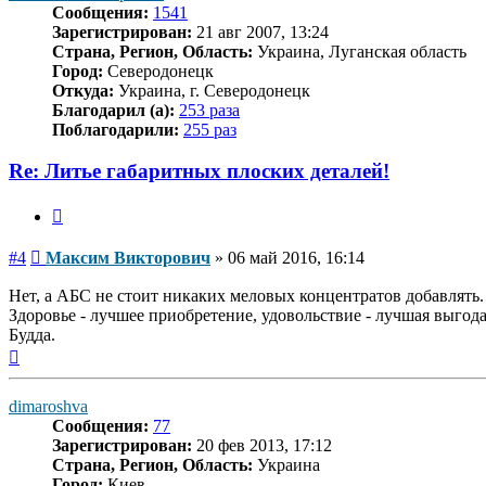
Сообщения:
1541
Зарегистрирован:
21 авг 2007, 13:24
Страна, Регион, Область:
Украина, Луганская область
Город:
Северодонецк
Откуда:
Украина, г. Северодонецк
Благодарил (а):
253 раза
Поблагодарили:
255 раз
Re: Литье габаритных плоских деталей!
Цитата
Сообщение
#4
Максим Викторович
»
06 май 2016, 16:14
Нет, а АБС не стоит никаких меловых концентратов добавлять
Здоровье - лучшее приобретение, удовольствие - лучшая выго
Будда.
Вернуться
к
началу
dimaroshva
Сообщения:
77
Зарегистрирован:
20 фев 2013, 17:12
Страна, Регион, Область:
Украина
Город:
Киев