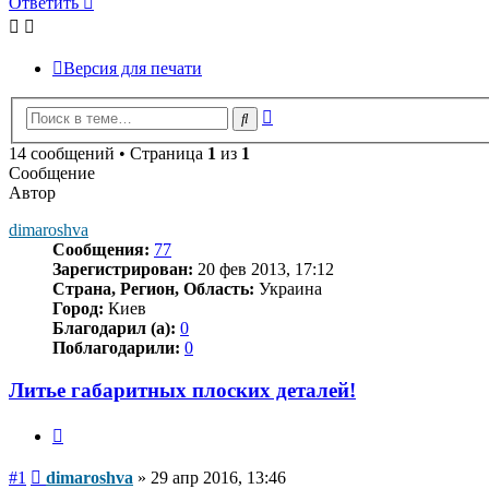
Ответить
Версия для печати
Расширенный
Поиск
поиск
14 сообщений • Страница
1
из
1
Сообщение
Автор
dimaroshva
Сообщения:
77
Зарегистрирован:
20 фев 2013, 17:12
Страна, Регион, Область:
Украина
Город:
Киев
Благодарил (а):
0
Поблагодарили:
0
Литье габаритных плоских деталей!
Цитата
Сообщение
#1
dimaroshva
»
29 апр 2016, 13:46