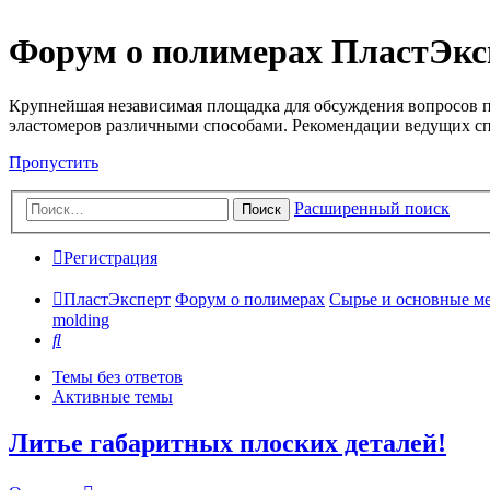
Форум о полимерах ПластЭкс
Крупнейшая независимая площадка для обсуждения вопросов п
эластомеров различными способами. Рекомендации ведущих с
Пропустить
Расширенный поиск
Поиск
Регистрация
ПластЭксперт
Форум о полимерах
Сырье и основные мето
molding
Поиск
Темы без ответов
Активные темы
Литье габаритных плоских деталей!