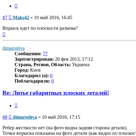
Цитата
Сообщение
#7
Maks42
»
10 май 2016, 16:45
Впрыск идет по плоскости разъема?
Вернуться
к
началу
dimaroshva
Сообщения:
77
Зарегистрирован:
20 фев 2013, 17:12
Страна, Регион, Область:
Украина
Город:
Киев
Благодарил (а):
0
Поблагодарили:
0
Re: Литье габаритных плоских деталей!
Цитата
Сообщение
#8
dimaroshva
»
10 май 2016, 17:15
Ребер жесткости нет (на фото видна задняя сторона детали).
Точки впрыска показаны на фото детали (как видно по плоскос