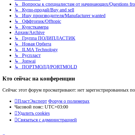
↳ Вопросы к специалистам от начинающих/Questions fro
↳ Купи-продай/Buy and sell
↳ Ищу производителя/Manufacturer wanted
↳ Оффтопик/Offtopic
↳ Кунсткамера
Архив/Archive
↳ Группа ПОЛИПЛАСТИК
↳ Новая Орбита
↳ ILMA Technology
↳ Руспласт
↳ Jonwai
↳ ПОРТМОЛД/PORTMOLD
Кто сейчас на конференции
Сейчас этот форум просматривают: нет зарегистрированных пол
ПластЭксперт
Форум о полимерах
Часовой пояс:
UTC+03:00
Удалить cookies
Связаться с администрацией