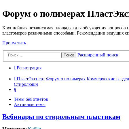
Форум о полимерах ПластЭкс
Крупнейшая независимая площадка для обсуждения вопросов п
эластомеров различными способами. Рекомендации ведущих с
Пропустить
Расширенный поиск
Поиск
Регистрация
ПластЭксперт
Форум о полимерах
Коммерческие разделы
Стиролюшн
Поиск
Темы без ответов
Активные темы
Вебинары по стирольным пластикам
Модератор:
Kirilliq