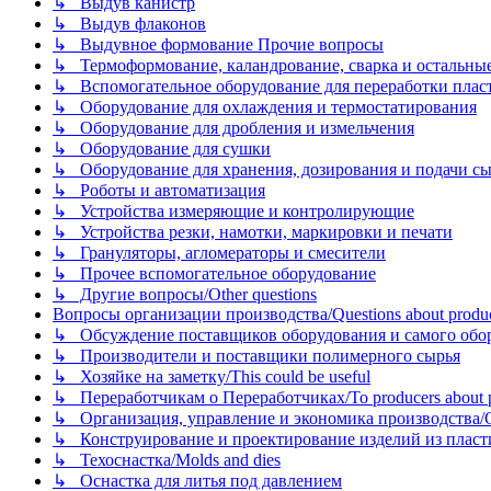
↳ Выдув канистр
↳ Выдув флаконов
↳ Выдувное формование Прочие вопросы
↳ Термоформование, каландрование, сварка и остальные ме
↳ Вспомогательное оборудование для переработки пластмасс
↳ Оборудование для охлаждения и термостатирования
↳ Оборудование для дробления и измельчения
↳ Оборудование для сушки
↳ Оборудование для хранения, дозирования и подачи сы
↳ Роботы и автоматизация
↳ Устройства измеряющие и контролирующие
↳ Устройства резки, намотки, маркировки и печати
↳ Грануляторы, агломераторы и смесители
↳ Прочее вспомогательное оборудование
↳ Другие вопросы/Other questions
Вопросы организации производства/Questions about product
↳ Обсуждение поставщиков оборудования и самого оборудо
↳ Производители и поставщики полимерного сырья
↳ Хозяйке на заметку/This could be useful
↳ Переработчикам о Переработчиках/To producers about p
↳ Организация, управление и экономика производства/Org
↳ Конструирование и проектирование изделий из пластиков
↳ Техоснастка/Molds and dies
↳ Оснастка для литья под давлением