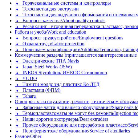
↳ Горячеканальные системы и контроллеры
↳ Техоснастка для экструзии
↳ Техоснастка для выдувного формования и пневмовак
↳ Вопросы качества/About quality controls
↳ Ресайклинг - вторичная переработка пластмасс, экология и
Работа и учеба/Work and education
↳ Вопросы трудоустройства/Employment questions
↳ Охрана труда/Labor protection
↳ Повышаем квалификацию/Additional education, training
Коммерческие разделы (приглашаются заинтересованные орг
↳ Электрические ТПА Navis
↳ Japan Steel Works (JSW)
↳ INEOS Styrolution/ ИНЕОС Стиролюшн
↳ YUDO
↳ Тимити молдс энд плэстикс Ко ЛТД
↳ Пластмаш (ФПМ)
↳ Tahara
О вопросах эксплуатации, ремонте, техническом обслужива
↳ Запасные части для вашего оборудования/Spare parts fo
↳ Термопластавтоматы не могут без ремонта/Injection mold
↳ Наши дорогие экструдеры/Dear extruders
↳ Прочее оборудование для переработки пластмасс/Service o
↳ Периферия тоже оборудование/Service of auxiliaries
Разное/Other