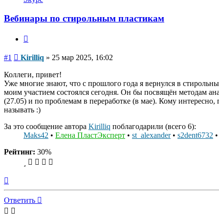
пользователя
Kirilliq
Вебинары по стирольным пластикам
Цитата
Сообщение
#1
Kirilliq
»
25 мар 2025, 16:02
Коллеги, привет!
Уже многие знают, что с прошлого года я вернулся в стирольн
моим участием состоялся сегодня. Он бы посвящён методам ан
(27.05) и по проблемам в переработке (в мае). Кому интересно
называть :)
За это сообщение автора
Kirilliq
поблагодарили (всего 6):
Maks42
•
Елена ПластЭксперт
•
st_alexander
•
s2dent6732
Рейтинг:
30%
Вернуться
к
началу
Ответить