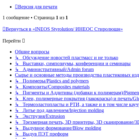
Версия для печати
1 сообщение • Страница
1
из
1
Вернуться в «INEOS Styrolution/ ИНЕОС Стиролюшн»
Перейти
Общие вопросы
↳ Обсуждение новостей пластмасс и не только
↳ Выставки, симпозиумы, конференции и семинары
↳ Административный/Admin forum
Сырье и основные методы производства пластиковых изделий/
↳ Полимеры/Plastics and polymers
↳ Композиты/Сomposites materials
↳ Пигменты и Аддитивы (добавки к полимерам)/Pigments
↳ Клеи, полимерные покрытия (лакокраска) и печать/Glues, 
↳ Термоэластопласты и РТИ, а также и в том числе каучук
↳ Литье под давлением/Injection molding
↳ Экструзия/Extrusion
↳ Трехмерная печать, 3D принтеры, 3D сканирование/3D pr
↳ Выдувное формование/Blow molding
↳ Выдув ПЭТ преформ