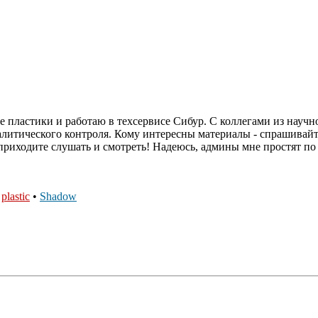
ые пластики и работаю в техсервисе Сибур. С коллегами из нау
алитического контроля. Кому интересны материалы - спрашивай
, приходите слушать и смотреть! Надеюсь, админы мне простят п
•
plastic
•
Shadow