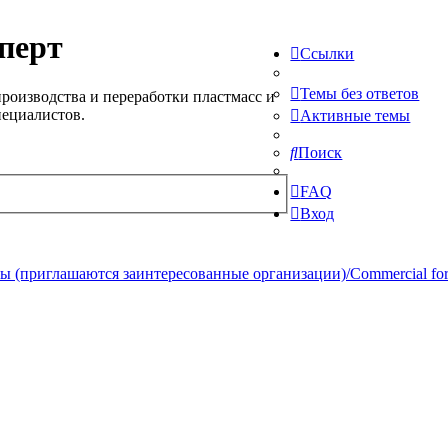
перт
Ссылки
Темы без ответов
роизводства и переработки пластмасс и
пециалистов.
Активные темы
Поиск
FAQ
Вход
 (приглашаются заинтересованные организации)/Commercial forum