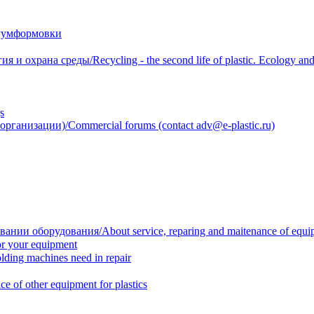
уумформовки
 охрана среды/Recycling - the second life of plastic. Ecology and 
s
анизации)/Commercial forums (contact adv@e-plastic.ru)
нии оборудования/About service, reparing and maitenance of equi
r your equipment
ing machines need in repair
f other equipment for plastics