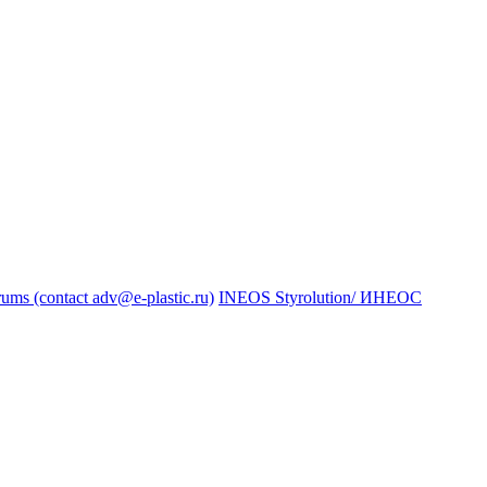
s (contact adv@e-plastic.ru)
INEOS Styrolution/ ИНЕОС