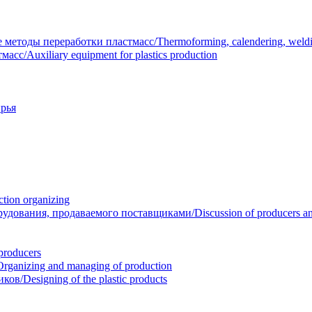
тоды переработки пластмасс/Thermoforming, calendering, welding
/Auxiliary equipment for plastics production
рья
ion organizing
вания, продаваемого поставщиками/Discussion of producers and r
roducers
anizing and managing of production
/Designing of the plastic products