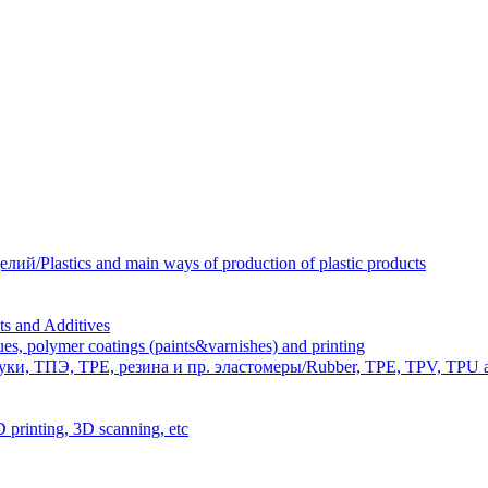
Plastics and main ways of production of plastic products
 and Additives
polymer coatings (paints&varnishes) and printing
и, ТПЭ, TPE, резина и пр. эластомеры/Rubber, TPE, TPV, TPU an
inting, 3D scanning, etc