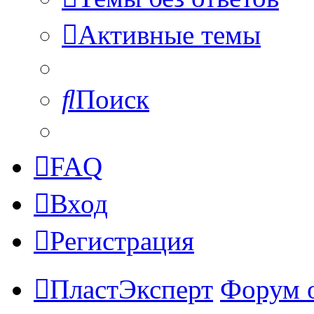
Активные темы
Поиск
FAQ
Вход
Регистрация
ПластЭксперт
Форум 