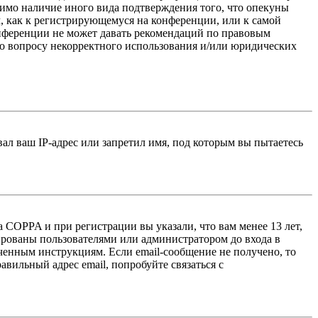
тимо наличие иного вида подтверждения того, что опекуны
, как к регистрирующемуся на конференции, или к самой
онференции не может давать рекомендаций по правовым
по вопросу некорректного использования и/или юридических
л ваш IP-адрес или запретил имя, под которым вы пытаетесь
 COPPA и при регистрации вы указали, что вам менее 13 лет,
ированы пользователями или администратором до входа в
ученным инструкциям. Если email-сообщение не получено, то
авильный адрес email, попробуйте связаться с