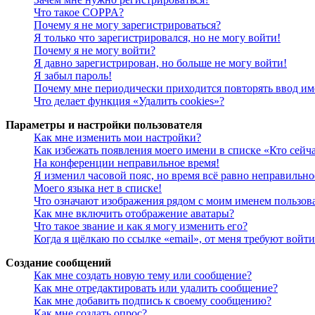
Что такое COPPA?
Почему я не могу зарегистрироваться?
Я только что зарегистрировался, но не могу войти!
Почему я не могу войти?
Я давно зарегистрирован, но больше не могу войти!
Я забыл пароль!
Почему мне периодически приходится повторять ввод им
Что делает функция «Удалить cookies»?
Параметры и настройки пользователя
Как мне изменить мои настройки?
Как избежать появления моего имени в списке «Кто сейч
На конференции неправильное время!
Я изменил часовой пояс, но время всё равно неправильно
Моего языка нет в списке!
Что означают изображения рядом с моим именем пользов
Как мне включить отображение аватары?
Что такое звание и как я могу изменить его?
Когда я щёлкаю по ссылке «email», от меня требуют войт
Создание сообщений
Как мне создать новую тему или сообщение?
Как мне отредактировать или удалить сообщение?
Как мне добавить подпись к своему сообщению?
Как мне создать опрос?