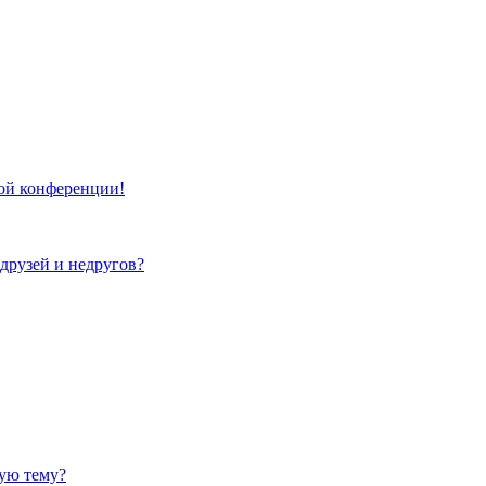
той конференции!
 друзей и недругов?
ную тему?