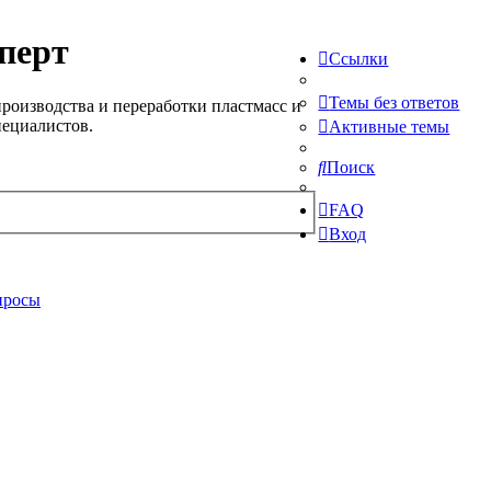
перт
Ссылки
Темы без ответов
роизводства и переработки пластмасс и
пециалистов.
Активные темы
Поиск
FAQ
Вход
просы