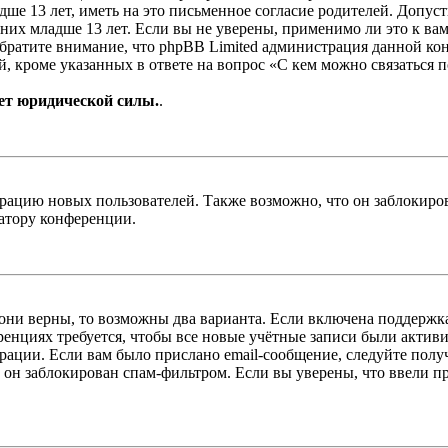
е 13 лет, иметь на это письменное согласие родителей. Допус
х младше 13 лет. Если вы не уверены, применимо ли это к вам
Обратите внимание, что phpBB Limited администрация данной к
, кроме указанных в ответе на вопрос «С кем можно связаться 
ет юридической силы.
.
цию новых пользователей. Также возможно, что он заблокирова
ратору конференции.
 они верны, то возможны два варианта. Если включена поддержка
енциях требуется, чтобы все новые учётные записи были актив
трации. Если вам было прислано email-сообщение, следуйте пол
 он заблокирован спам-фильтром. Если вы уверены, что ввели пр