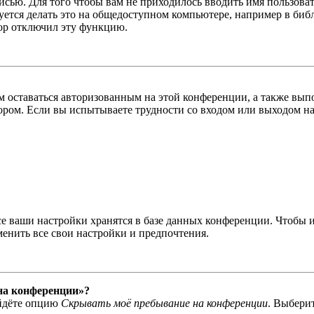
писью. Для того чтобы вам не приходилось вводить имя пользова
тся делать это на общедоступном компьютере, например в библи
тор отключил эту функцию.
вам оставаться авторизованным на этой конференции, а также в
ром. Если вы испытываете трудности со входом или выходом на
се ваши настройки хранятся в базе данных конференции. Чтобы 
менить все свои настройки и предпочтения.
 на конференции»?
айдёте опцию
Скрывать моё пребывание на конференции
. Выбери