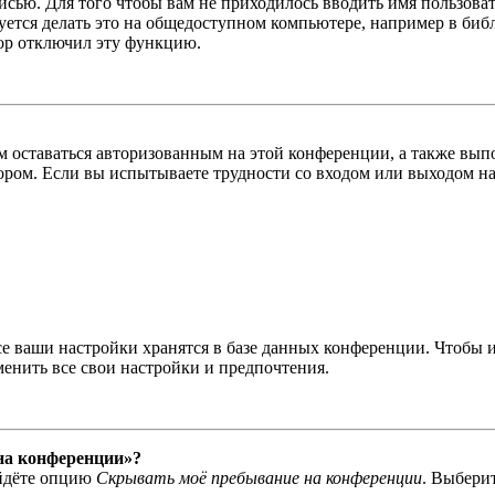
писью. Для того чтобы вам не приходилось вводить имя пользова
тся делать это на общедоступном компьютере, например в библи
тор отключил эту функцию.
вам оставаться авторизованным на этой конференции, а также в
ром. Если вы испытываете трудности со входом или выходом на
се ваши настройки хранятся в базе данных конференции. Чтобы 
менить все свои настройки и предпочтения.
 на конференции»?
айдёте опцию
Скрывать моё пребывание на конференции
. Выбери