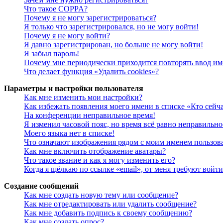
Что такое COPPA?
Почему я не могу зарегистрироваться?
Я только что зарегистрировался, но не могу войти!
Почему я не могу войти?
Я давно зарегистрирован, но больше не могу войти!
Я забыл пароль!
Почему мне периодически приходится повторять ввод им
Что делает функция «Удалить cookies»?
Параметры и настройки пользователя
Как мне изменить мои настройки?
Как избежать появления моего имени в списке «Кто сейч
На конференции неправильное время!
Я изменил часовой пояс, но время всё равно неправильно
Моего языка нет в списке!
Что означают изображения рядом с моим именем пользов
Как мне включить отображение аватары?
Что такое звание и как я могу изменить его?
Когда я щёлкаю по ссылке «email», от меня требуют войт
Создание сообщений
Как мне создать новую тему или сообщение?
Как мне отредактировать или удалить сообщение?
Как мне добавить подпись к своему сообщению?
Как мне создать опрос?