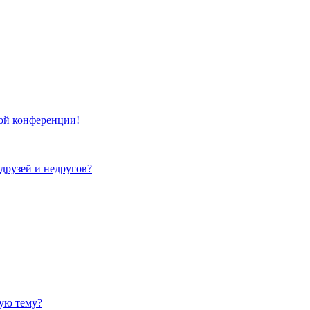
той конференции!
 друзей и недругов?
ную тему?