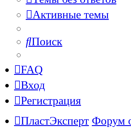
Активные темы
Поиск
FAQ
Вход
Регистрация
ПластЭксперт
Форум 