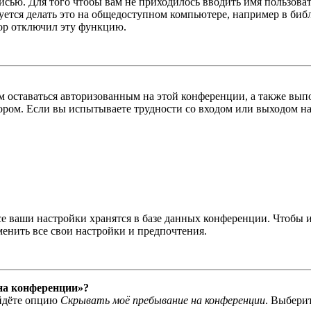
писью. Для того чтобы вам не приходилось вводить имя пользова
тся делать это на общедоступном компьютере, например в библи
тор отключил эту функцию.
вам оставаться авторизованным на этой конференции, а также в
ром. Если вы испытываете трудности со входом или выходом на
се ваши настройки хранятся в базе данных конференции. Чтобы 
менить все свои настройки и предпочтения.
 на конференции»?
айдёте опцию
Скрывать моё пребывание на конференции
. Выбери