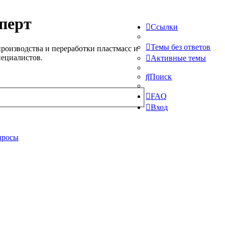
перт
Ссылки
Темы без ответов
роизводства и переработки пластмасс и
пециалистов.
Активные темы
Поиск
FAQ
Вход
просы