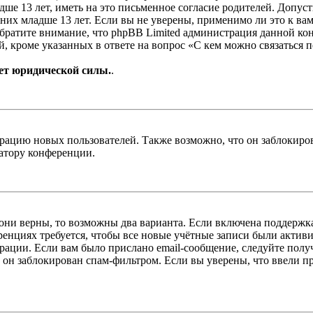
е 13 лет, иметь на это письменное согласие родителей. Допус
х младше 13 лет. Если вы не уверены, применимо ли это к вам
Обратите внимание, что phpBB Limited администрация данной к
, кроме указанных в ответе на вопрос «С кем можно связаться 
ет юридической силы.
.
цию новых пользователей. Также возможно, что он заблокирова
ратору конференции.
 они верны, то возможны два варианта. Если включена поддержка
енциях требуется, чтобы все новые учётные записи были актив
трации. Если вам было прислано email-сообщение, следуйте пол
 он заблокирован спам-фильтром. Если вы уверены, что ввели пр