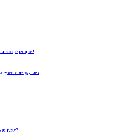
той конференции!
 друзей и недругов?
ную тему?