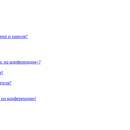
ени и пароля?
ас на конференции»?
е!
ателя?
и на конференцию!