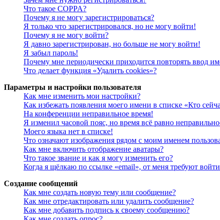
Что такое COPPA?
Почему я не могу зарегистрироваться?
Я только что зарегистрировался, но не могу войти!
Почему я не могу войти?
Я давно зарегистрирован, но больше не могу войти!
Я забыл пароль!
Почему мне периодически приходится повторять ввод им
Что делает функция «Удалить cookies»?
Параметры и настройки пользователя
Как мне изменить мои настройки?
Как избежать появления моего имени в списке «Кто сейч
На конференции неправильное время!
Я изменил часовой пояс, но время всё равно неправильно
Моего языка нет в списке!
Что означают изображения рядом с моим именем пользов
Как мне включить отображение аватары?
Что такое звание и как я могу изменить его?
Когда я щёлкаю по ссылке «email», от меня требуют войт
Создание сообщений
Как мне создать новую тему или сообщение?
Как мне отредактировать или удалить сообщение?
Как мне добавить подпись к своему сообщению?
Как мне создать опрос?