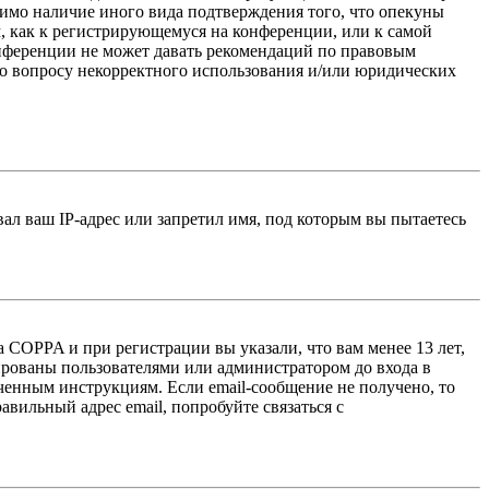
тимо наличие иного вида подтверждения того, что опекуны
, как к регистрирующемуся на конференции, или к самой
онференции не может давать рекомендаций по правовым
по вопросу некорректного использования и/или юридических
л ваш IP-адрес или запретил имя, под которым вы пытаетесь
 COPPA и при регистрации вы указали, что вам менее 13 лет,
ированы пользователями или администратором до входа в
ученным инструкциям. Если email-сообщение не получено, то
авильный адрес email, попробуйте связаться с