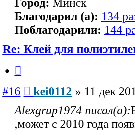
Город:
Минск
Благодарил (а):
134 ра
Поблагодарили:
144 р
Re: Клей для полиэтиле
Цитата
Сообщение
#16
kei0112
»
11 дек 20
Alexgrup1974 писал(а):
,может с 2010 года поя