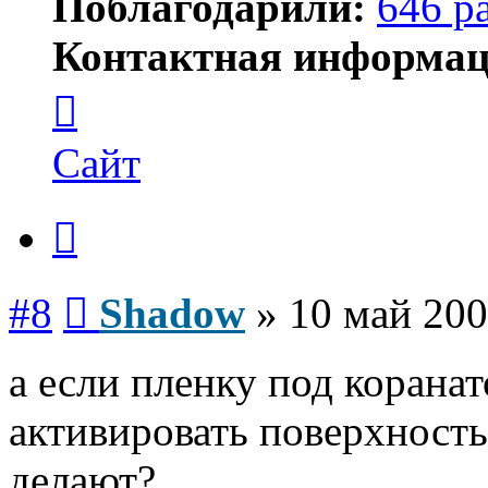
Поблагодарили:
646 р
Контактная информац
Контактная
информация
пользователя
Shadow
Сайт
Цитата
Сообщение
#8
Shadow
»
10 май 200
а если пленку под корана
активировать поверхность
делают?