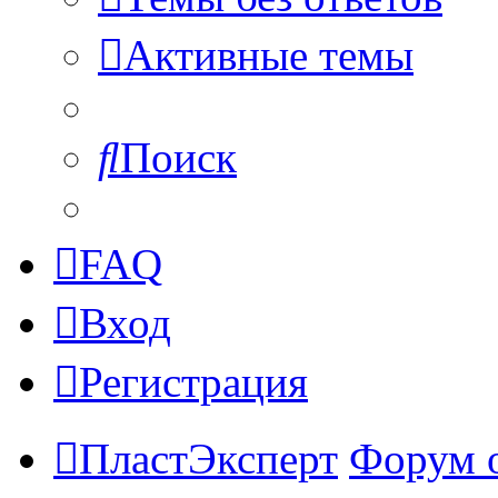
Активные темы
Поиск
FAQ
Вход
Регистрация
ПластЭксперт
Форум 