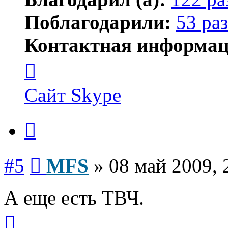
Поблагодарили:
53 раз
Контактная информац
Контактная
информация
пользователя
MFS
Сайт
Skype
Цитата
Сообщение
#5
MFS
»
08 май 2009, 
А еще есть ТВЧ.
Вернуться
к