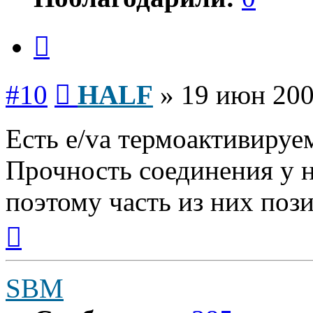
Цитата
Сообщение
#10
HALF
»
19 июн 200
Есть e/va термоактивируе
Прочность соединения у н
поэтому часть из них поз
Вернуться
к
началу
SBM