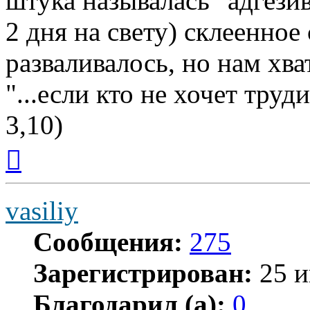
штука называлась "адгезив
2 дня на свету) склеенное
разваливалось, но нам хват
"...если кто не хочет труд
3,10)
Вернуться
к
началу
vasiliy
Сообщения:
275
Зарегистрирован:
25 и
Благодарил (а):
0