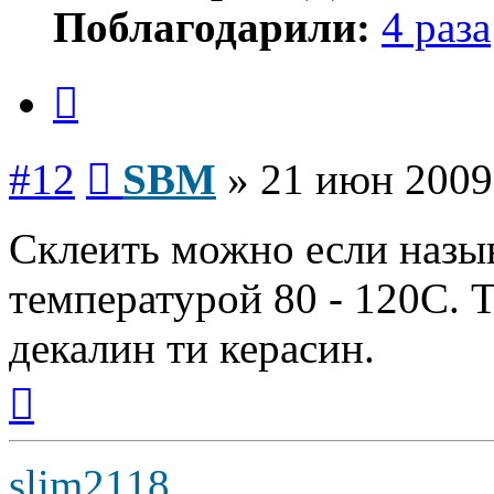
Поблагодарили:
4 раза
Цитата
Сообщение
#12
SBM
»
21 июн 2009
Склеить можно если назыв
температурой 80 - 120С. 
декалин ти керасин.
Вернуться
к
началу
slim2118