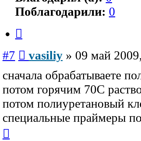
Поблагодарили:
0
Цитата
Сообщение
#7
vasiliy
»
09 май 2009
сначала обрабатываете по
потом горячим 70С раств
потом полиуретановый кле
специальные праймеры по
Вернуться
к
началу