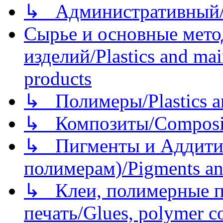
↳ Административный/
Сырье и основные мето
изделий/Plastics and mai
products
↳ Полимеры/Plastics a
↳ Композиты/Сomposite
↳ Пигменты и Аддитив
полимерам)/Pigments an
↳ Клеи, полимерные по
печать/Glues, polymer co