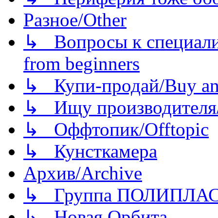
Разное/Other
↳ Вопросы к специали
from beginners
↳ Купи-продай/Buy and
↳ Ищу производителя/
↳ Оффтопик/Offtopic
↳ Кунсткамера
Архив/Archive
↳ Группа ПОЛИПЛА
↳ Новая Орбита