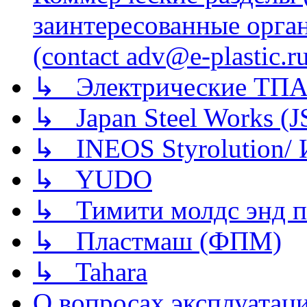
заинтересованные орга
(contact adv@e-plastic.r
↳ Электрические ТПА
↳ Japan Steel Works (
↳ INEOS Styrolution
↳ YUDO
↳ Тимити молдс энд п
↳ Пластмаш (ФПМ)
↳ Tahara
О вопросах эксплуатаци