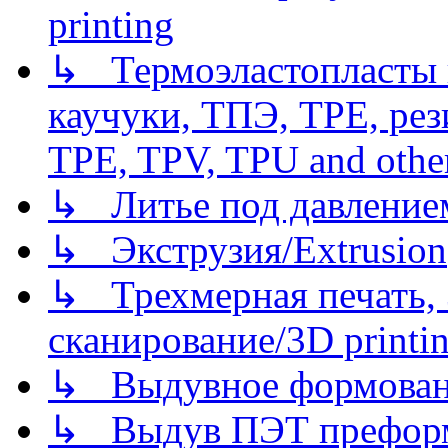
printing
↳ Термоэластопласты и
каучуки, ТПЭ, TPE, рез
TPE, TPV, TPU and other
↳ Литье под давлением/
↳ Экструзия/Extrusion
↳ Трехмерная печать,
сканирование/3D printin
↳ Выдувное формован
↳ Выдув ПЭТ префор