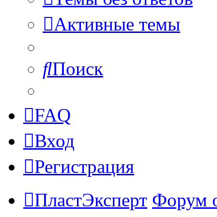
Активные темы
Поиск
FAQ
Вход
Регистрация
ПластЭксперт
Форум 