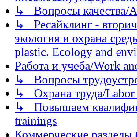
↳ Вопросы качества/Abo
↳ Ресайклинг - вторич
экология и охрана среды/
plastic. Ecology and env
Работа и учеба/Work an
↳ Вопросы трудоустрой
↳ Охрана труда/Labor p
↳ Повышаем квалификац
trainings
Коммерческие разделы 