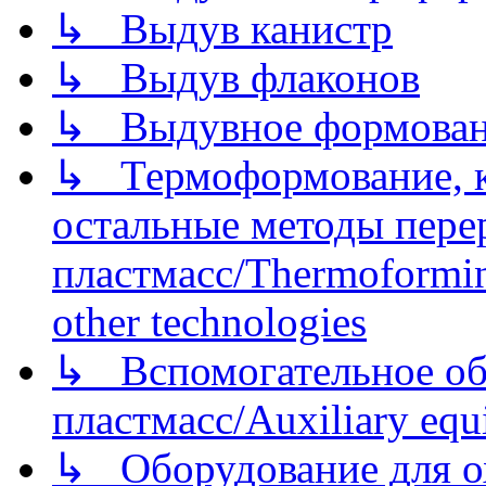
↳ Выдув канистр
↳ Выдув флаконов
↳ Выдувное формован
↳ Термоформование, ка
остальные методы пере
пластмасс/Thermoforming
other technologies
↳ Вспомогательное об
пластмасс/Auxiliary equi
↳ Оборудование для о