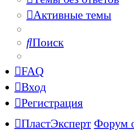
Активные темы
Поиск
FAQ
Вход
Регистрация
ПластЭксперт
Форум 