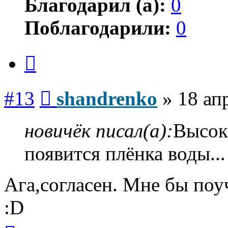
Благодарил (а):
0
Поблагодарили:
0
Цитата
Сообщение
#13
shandrenko
»
18 ап
новичёк писал(а):
Высокая
появится плёнка воды...
Ага,согласен. Мне бы поу
:D
Вернуться