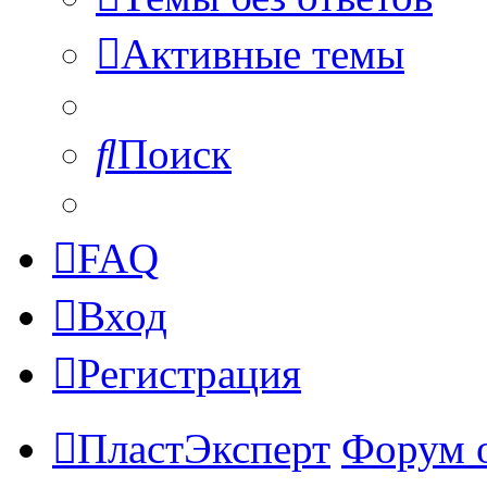
Активные темы
Поиск
FAQ
Вход
Регистрация
ПластЭксперт
Форум 