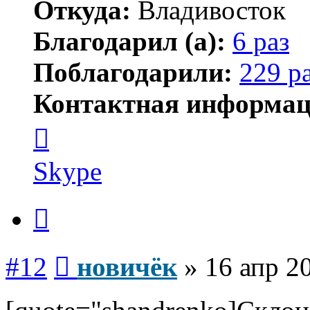
Откуда:
Владивосток
Благодарил (а):
6 раз
Поблагодарили:
229 р
Контактная информац
Контактная
информация
пользователя
новичёк
Skype
Цитата
Сообщение
#12
новичёк
»
16 апр 2