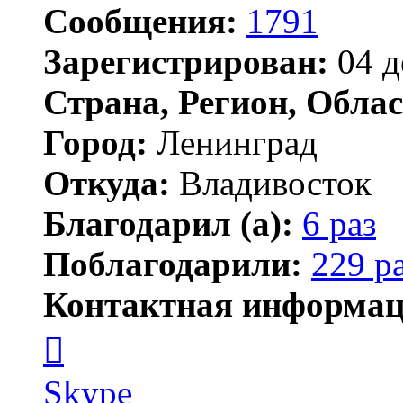
Сообщения:
1791
Зарегистрирован:
04 д
Страна, Регион, Облас
Город:
Ленинград
Откуда:
Владивосток
Благодарил (а):
6 раз
Поблагодарили:
229 р
Контактная информац
Контактная
информация
пользователя
новичёк
Skype