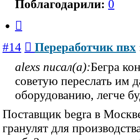
Поблагодарили:
0
Цитата
Сообщение
#14
Переработчик пвх
alexs писал(а):
Бегра ко
советую переслать им 
оборудованию, легче б
Поставщик begra в Москве
гранулят для производства