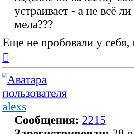
устраивает - а не всё л
мела???
Еще не пробовали у себя, 
Вернуться
к
началу
alexs
Сообщения:
2215
Зарегистрирован:
28 о