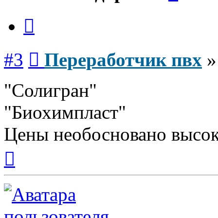
Цитата
Сообщение
#3
Переработчик пвх
"Солигран"
"Биохимпласт"
Цены необосновано высок
Вернуться
к
началу