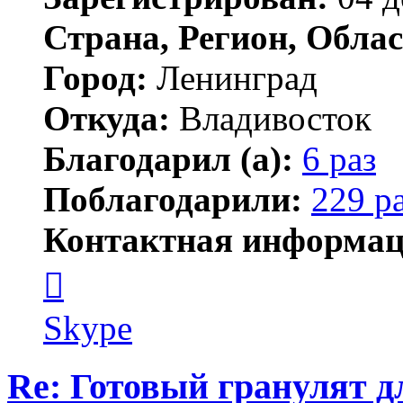
Страна, Регион, Облас
Город:
Ленинград
Откуда:
Владивосток
Благодарил (а):
6 раз
Поблагодарили:
229 р
Контактная информац
Контактная
информация
пользователя
новичёк
Skype
Re: Готовый гранулят д