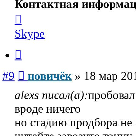
Контактная информац
Контактная
информация
пользователя
новичёк
Skype
Цитата
Сообщение
#9
новичёк
»
18 мар 20
alexs писал(а):
пробовал
вроде ничего
но стадию продбора не
читайте завозите тонну