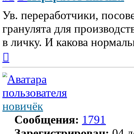
Ув. переработчики, посов
гранулята для производст
в личку. И какова нормаль
Вернуться
к
началу
новичёк
Сообщения:
1791
Зарегистрирован:
04 д