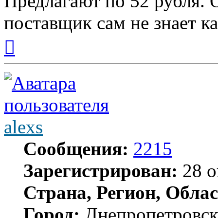
Предлагают по 52 рубля. 
поставщик сам не знает ка
Вернуться
к
началу
alexs
Сообщения:
2215
Зарегистрирован:
28 о
Страна, Регион, Облас
Город:
Днепропетровс