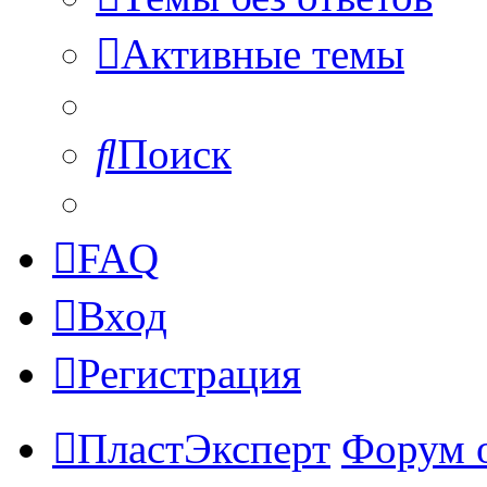
Активные темы
Поиск
FAQ
Вход
Регистрация
ПластЭксперт
Форум 