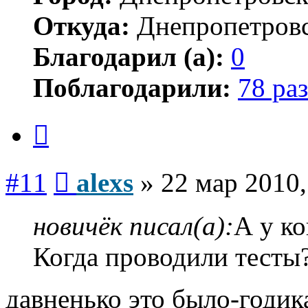
Откуда:
Днепропетров
Благодарил (а):
0
Поблагодарили:
78 раз
Цитата
Сообщение
#11
alexs
»
22 мар 2010,
новичёк писал(а):
А у ко
Когда проводили тесты
давненько это было-годика