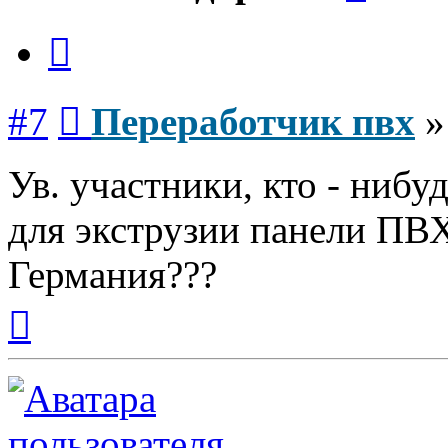
Цитата
Сообщение
#7
Переработчик пвх
Ув. участники, кто - нибу
для экструзии панели ПВ
Германия???
Вернуться
к
началу