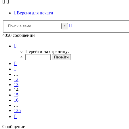
Версия для печати
Расширенный
Поиск
поиск
4050 сообщений
Страница
14
Перейти на страницу:
из
135
Пред.
1
…
12
13
14
15
16
…
135
След.
Сообщение