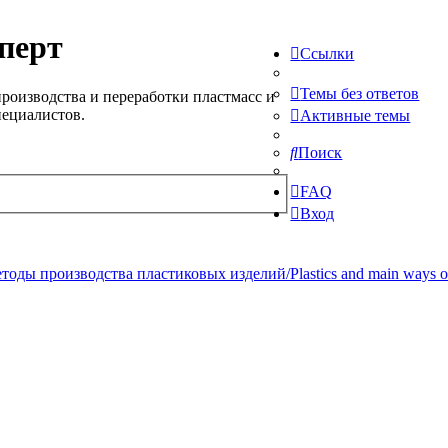
перт
Ссылки
Темы без ответов
роизводства и переработки пластмасс и
пециалистов.
Активные темы
Поиск
FAQ
Вход
ды производства пластиковых изделий/Plastics and main ways of pr