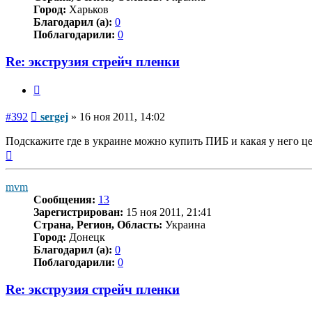
Город:
Харьков
Благодарил (а):
0
Поблагодарили:
0
Re: экструзия стрейч пленки
Цитата
Сообщение
#392
sergej
»
16 ноя 2011, 14:02
Подскажите где в украине можно купить ПИБ и какая у него ц
Вернуться
к
началу
mvm
Сообщения:
13
Зарегистрирован:
15 ноя 2011, 21:41
Страна, Регион, Область:
Украина
Город:
Донецк
Благодарил (а):
0
Поблагодарили:
0
Re: экструзия стрейч пленки