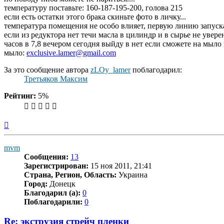
температуру поставьте: 160-187-195-200, голова 215
если есть остатки этого брака скиньте фото в личку...
температура помещения не особо влияет, первую линию запускал 
если из редуктора нет течи масла в цилиндр и в сырье не уверен
часов в 7,8 вечером сегодня выйду в нет если сможете на мыл
мыло:
exclusive.lamer@gmail.com
За это сообщение автора
zLOy_lamer
поблагодарил:
Третьяков Максим
Рейтинг:
5%
Вернуться
к
началу
mvm
Сообщения:
13
Зарегистрирован:
15 ноя 2011, 21:41
Страна, Регион, Область:
Украина
Город:
Донецк
Благодарил (а):
0
Поблагодарили:
0
Re: экструзия стрейч пленки