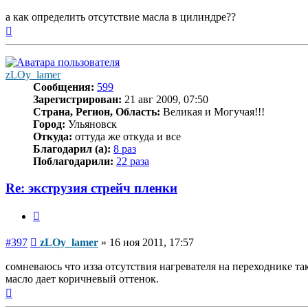
а как определить отсутствие масла в цилиндре??
Вернуться
к
началу
zLOy_lamer
Сообщения:
599
Зарегистрирован:
21 авг 2009, 07:50
Страна, Регион, Область:
Великая и Могучая!!!
Город:
Ульяновск
Откуда:
оттуда же откуда и все
Благодарил (а):
8 раз
Поблагодарили:
22 раза
Re: экструзия стрейч пленки
Цитата
Сообщение
#397
zLOy_lamer
»
16 ноя 2011, 17:57
сомневаюсь что изза отсутствия нагревателя на переходнике такое
масло дает коричневый оттенок.
Вернуться
к