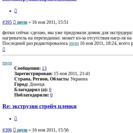
Цитата
Сообщение
#395
mvm
»
16 ноя 2011, 15:51
фотки сейчас сделаю, мы уже придумали домик для экструдера:)
нагреватель на переходнике. может из-за отсутствия нагр-ля на 
Последний раз редактировалось
mvm
16 ноя 2011, 18:24, всего 
Вернуться
к
началу
mvm
Сообщения:
13
Зарегистрирован:
15 ноя 2011, 21:41
Страна, Регион, Область:
Украина
Город:
Донецк
Благодарил (а):
0
Поблагодарили:
0
Re: экструзия стрейч пленки
Цитата
Сообщение
#396
mvm
»
16 ноя 2011, 15:56