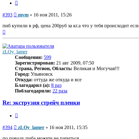
Цитата
Сообщение
#393
mvm
»
16 ноя 2011, 15:26
пиб купили в рф, цена 200руб за кг.а что у тебя происходит ес
Вернуться
к
началу
zLOy_lamer
Сообщения:
599
Зарегистрирован:
21 авг 2009, 07:50
Страна, Регион, Область:
Великая и Могучая!!!
Город:
Ульяновск
Откуда:
оттуда же откуда и все
Благодарил (а):
8 раз
Поблагодарили:
22 раза
Re: экструзия стрейч пленки
Цитата
Сообщение
#394
zLOy_lamer
»
16 ноя 2011, 15:35
по поводу пиба можете не париться....