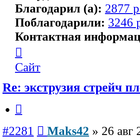
Благодарил (а):
2877 р
Поблагодарили:
3246 
Контактная информац
Контактная
информация
пользователя
Maks42
Сайт
Re: экструзия стрейч п
Цитата
Сообщение
#2281
Maks42
»
26 авг 