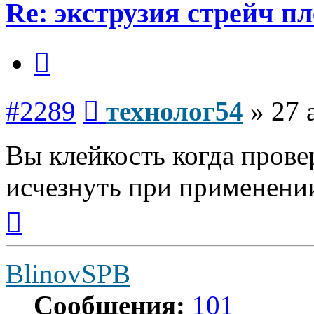
Re: экструзия стрейч п
Цитата
Сообщение
#2289
технолог54
»
27 
Вы клейкость когда прове
исчезнуть при применении
Вернуться
к
началу
BlinovSPB
Сообщения:
101