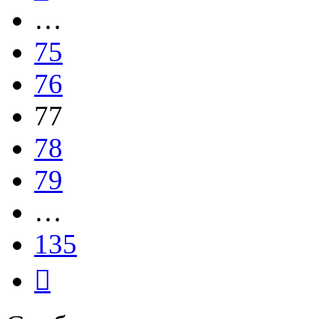
…
75
76
77
78
79
…
135
След.