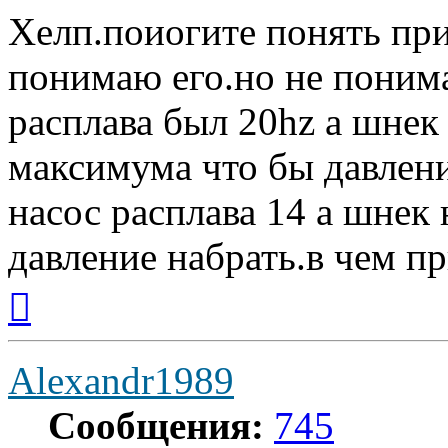
Хелп.поиогите понять при
понимаю его.но не поним
расплава был 20hz а шнек 
максимума что бы давлени
насос расплава 14 а шнек
давление набрать.в чем пр
Вернуться
к
началу
Alexandr1989
Сообщения:
745