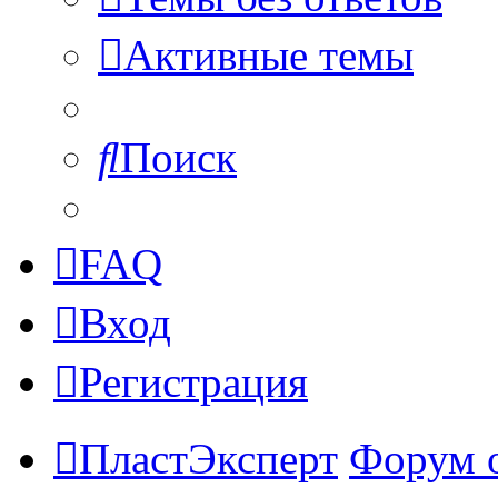
Активные темы
Поиск
FAQ
Вход
Регистрация
ПластЭксперт
Форум 