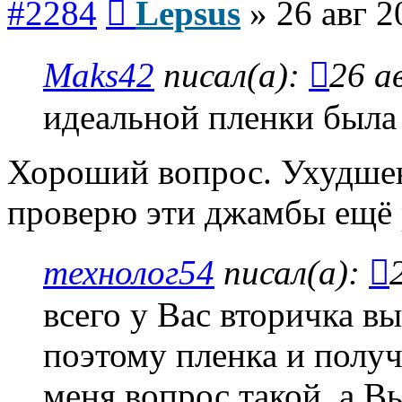
#2284
Lepsus
»
26 авг 2
Maks42
писал(а):
26 а
идеальной пленки была
Хороший вопрос. Ухудшен
проверю эти джамбы ещё 
технолог54
писал(а):
всего у Вас вторичка в
поэтому пленка и полу
меня вопрос такой, а В