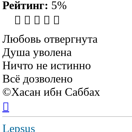
Рейтинг:
5%
Любовь отвергнута
Душа уволена
Ничто не истинно
Всё дозволено
©Хасан ибн Саббах
Вернуться
к
началу
Lepsus