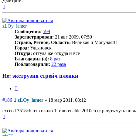
Дмитрий.
Вернуться
к
началу
zLOy_lamer
Сообщения:
599
Зарегистрирован:
21 авг 2009, 07:50
Страна, Регион, Область:
Великая и Могучая!!!
Город:
Ульяновск
Откуда:
оттуда же откуда и все
Благодарил (а):
8 раз
Поблагодарили:
22 раза
Re: экструзия стрейч пленки
Цитата
Сообщение
#186
zLOy_lamer
»
18 мар 2011, 08:12
exceed 3518cb птр около 1, или enable 2010cb птр чуть чуть по
Вернуться
к
началу