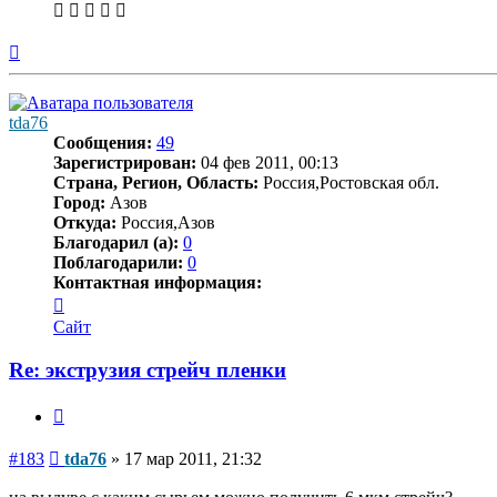
Вернуться
к
началу
tda76
Сообщения:
49
Зарегистрирован:
04 фев 2011, 00:13
Страна, Регион, Область:
Россия,Ростовская обл.
Город:
Азов
Откуда:
Россия,Азов
Благодарил (а):
0
Поблагодарили:
0
Контактная информация:
Контактная
информация
Сайт
пользователя
tda76
Re: экструзия стрейч пленки
Цитата
Сообщение
#183
tda76
»
17 мар 2011, 21:32