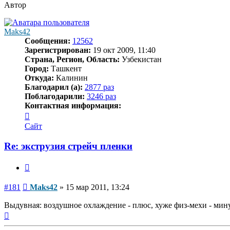
Автор
Maks42
Сообщения:
12562
Зарегистрирован:
19 окт 2009, 11:40
Страна, Регион, Область:
Узбекистан
Город:
Ташкент
Откуда:
Калинин
Благодарил (а):
2877 раз
Поблагодарили:
3246 раз
Контактная информация:
Контактная
информация
Сайт
пользователя
Maks42
Re: экструзия стрейч пленки
Цитата
Сообщение
#181
Maks42
»
15 мар 2011, 13:24
Выдувная: воздушное охлаждение - плюс, хуже физ-мехи - мин
Вернуться
к