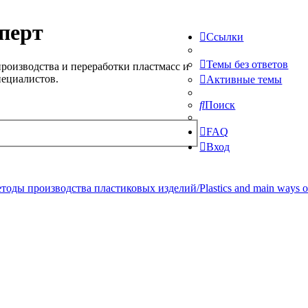
перт
Ссылки
Темы без ответов
роизводства и переработки пластмасс и
пециалистов.
Активные темы
Поиск
FAQ
Вход
ды производства пластиковых изделий/Plastics and main ways of pr