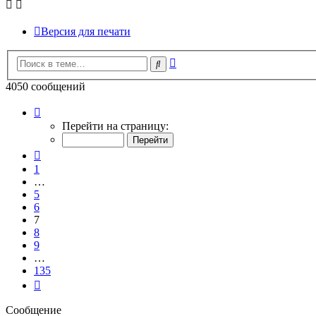
Версия для печати
Расширенный
Поиск
поиск
4050 сообщений
Страница
7
Перейти на страницу:
из
135
Пред.
1
…
5
6
7
8
9
…
135
След.
Сообщение