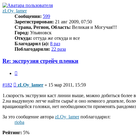
началу
zLOy_lamer
Сообщения:
599
Зарегистрирован:
21 авг 2009, 07:50
Страна, Регион, Область:
Великая и Могучая!!!
Город:
Ульяновск
Откуда:
оттуда же откуда и все
Благодарил (а):
8 раз
Поблагодарили:
22 раза
Re: экструзия стрейч пленки
Цитата
Сообщение
#182
zLOy_lamer
»
15 мар 2011, 15:59
1.скорость экструзии каст линии выше, можно добиться более
2.на выдувную легче найти сырьё и оно немного дешевле, бо
вращающейся головки, нет необходимости применять рандомиз
За это сообщение автора
zLOy_lamer
поблагодарил:
rioba
Рейтинг:
5%