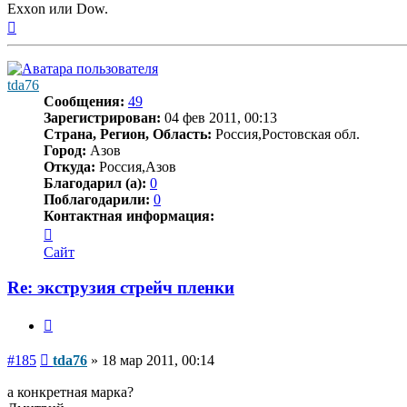
Exxon или Dow.
Вернуться
к
началу
tda76
Сообщения:
49
Зарегистрирован:
04 фев 2011, 00:13
Страна, Регион, Область:
Россия,Ростовская обл.
Город:
Азов
Откуда:
Россия,Азов
Благодарил (а):
0
Поблагодарили:
0
Контактная информация:
Контактная
информация
Сайт
пользователя
tda76
Re: экструзия стрейч пленки
Цитата
Сообщение
#185
tda76
»
18 мар 2011, 00:14
а конкретная марка?