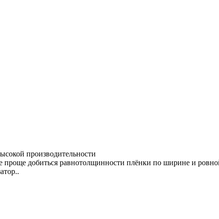
 высокой производительности
лее проще добиться равнотолщинности плёнки по ширине и ровн
атор..