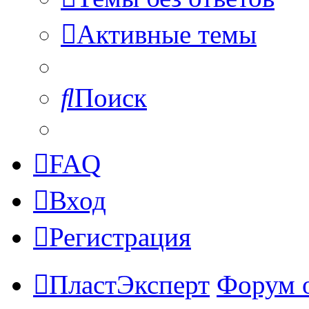
Активные темы
Поиск
FAQ
Вход
Регистрация
ПластЭксперт
Форум 