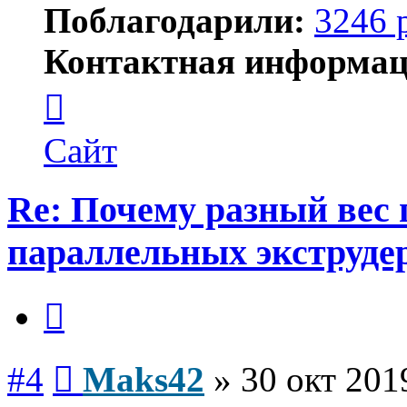
Поблагодарили:
3246 
Контактная информац
Контактная
информация
пользователя
Maks42
Сайт
Re: Почему разный вес 
параллельных экструде
Цитата
Сообщение
#4
Maks42
»
30 окт 201