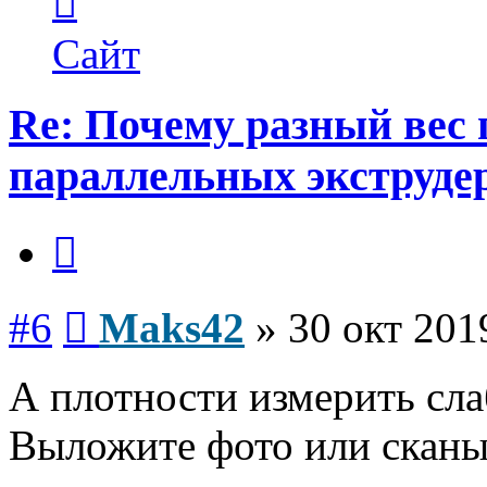
пользователя
Maks42
Сайт
Re: Почему разный вес 
параллельных экструде
Цитата
Сообщение
#6
Maks42
»
30 окт 201
А плотности измерить сла
Выложите фото или сканы