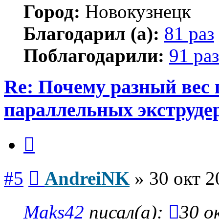
Город:
Новокузнецк
Благодарил (а):
81 раз
Поблагодарили:
91 раз
Re: Почему разный вес 
параллельных экструде
Цитата
Сообщение
#5
AndreiNK
»
30 окт 2
Maks42
писал(а):
30 о