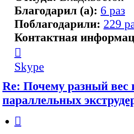
Благодарил (а):
6 раз
Поблагодарили:
229 р
Контактная информац
Контактная
информация
пользователя
новичёк
Skype
Re: Почему разный вес 
параллельных экструде
Цитата