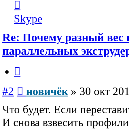
информация
пользователя
новичёк
Skype
Re: Почему разный вес 
параллельных экструде
Цитата
Сообщение
#2
новичёк
»
30 окт 201
Что будет. Если перестав
И снова взвесить профили