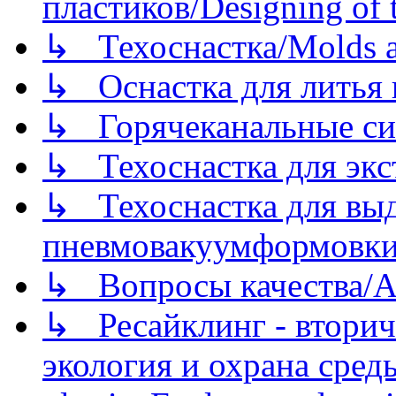
пластиков/Designing of t
↳ Техоснастка/Molds a
↳ Оснастка для литья 
↳ Горячеканальные си
↳ Техоснастка для экс
↳ Техоснастка для вы
пневмовакуумформовк
↳ Вопросы качества/Abo
↳ Ресайклинг - вторич
экология и охрана среды/