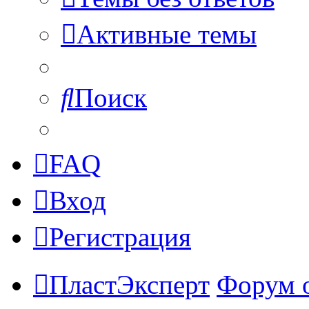
Активные темы
Поиск
FAQ
Вход
Регистрация
ПластЭксперт
Форум 