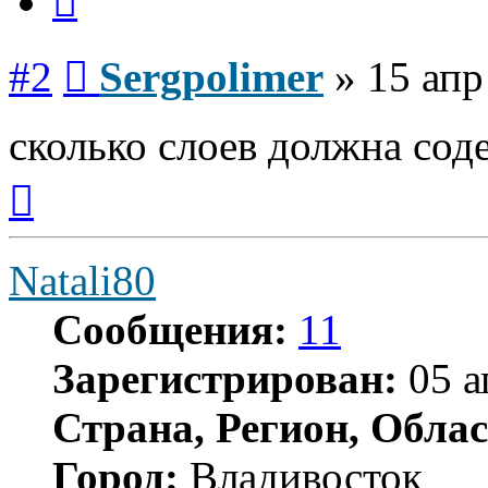
Сообщение
#2
Sergpolimer
»
15 апр
сколько слоев должна сод
Вернуться
к
началу
Natali80
Сообщения:
11
Зарегистрирован:
05 а
Страна, Регион, Облас
Город:
Владивосток