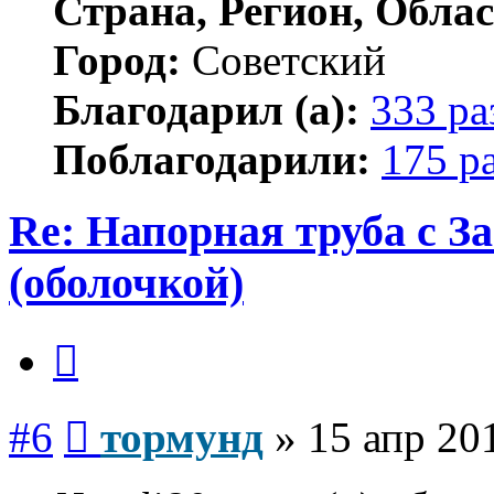
Страна, Регион, Облас
Город:
Советский
Благодарил (а):
333 ра
Поблагодарили:
175 р
Re: Напорная труба с 
(оболочкой)
Цитата
Сообщение
#6
тормунд
»
15 апр 20