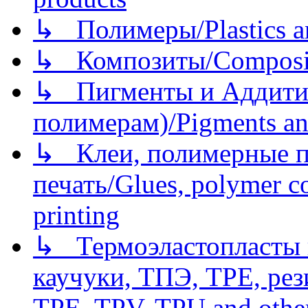
↳ Полимеры/Plastics a
↳ Композиты/Сomposite
↳ Пигменты и Аддитив
полимерам)/Pigments an
↳ Клеи, полимерные по
печать/Glues, polymer co
printing
↳ Термоэластопласты и
каучуки, ТПЭ, TPE, рез
TPE, TPV, TPU and other