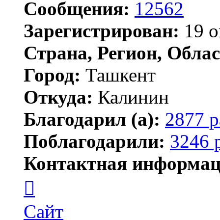
Сообщения:
12562
Зарегистрирован:
19 о
Страна, Регион, Облас
Город:
Ташкент
Откуда:
Калинин
Благодарил (а):
2877 р
Поблагодарили:
3246 
Контактная информац
Контактная
информация
пользователя
Maks42
Сайт