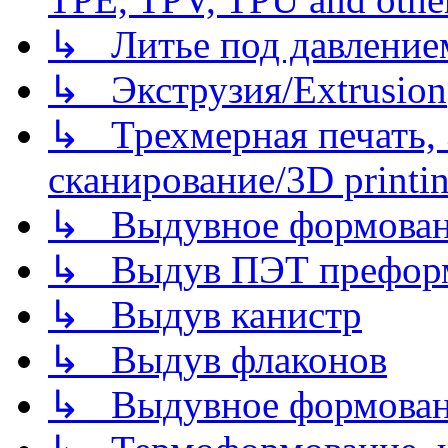
↳ Литье под давлением/
↳ Экструзия/Extrusion
↳ Трехмерная печать,
сканирование/3D printin
↳ Выдувное формован
↳ Выдув ПЭТ префор
↳ Выдув канистр
↳ Выдув флаконов
↳ Выдувное формован