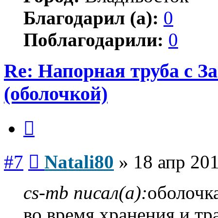
Благодарил (а):
0
Поблагодарили:
0
Re: Напорная труба с 
(оболочкой)
Цитата
Сообщение
#7
Natali80
»
18 апр 201
cs-mb писал(а):
оболочк
во время хранения и т