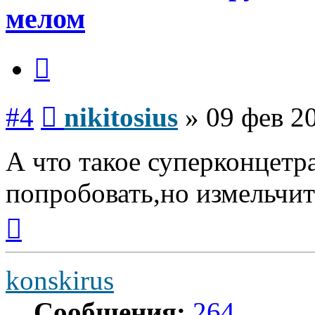
мелом
Цитата
Сообщение
#4
nikitosius
»
09 фев 2
А что такое суперконцетр
попробовать,но измельчит
Вернуться
к
началу
konskirus
Сообщения:
264