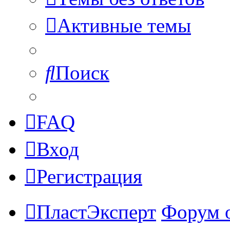
Активные темы
Поиск
FAQ
Вход
Регистрация
ПластЭксперт
Форум 