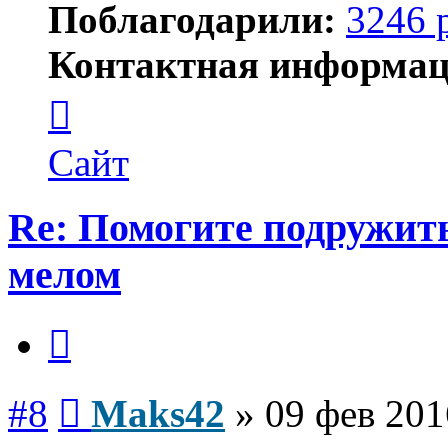
Поблагодарили:
3246 
Контактная информац
Контактная
информация
пользователя
Maks42
Сайт
Re: Помогите подружит
мелом
Цитата
Сообщение
#8
Maks42
»
09 фев 201