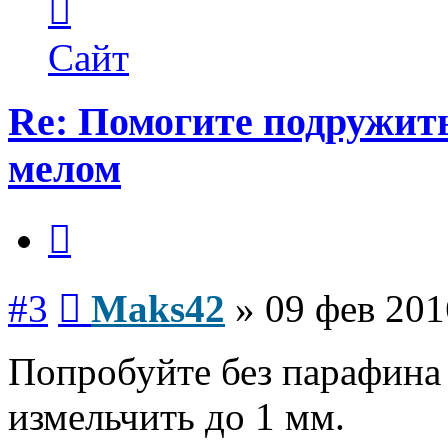
информация
пользователя
Maks42
Сайт
Re: Помогите подружит
мелом
Цитата
Сообщение
#3
Maks42
»
09 фев 201
Попробуйте без парафина
измельчить до 1 мм.
Вернуться