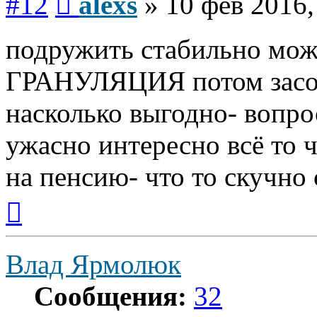
#12
alexs
»
10 фев 2016,
подружить стабильно можн
ГРАНУЛЯЦИЯ потом засов
насколько выгодно- вопрос
ужасно интересно всё то ч
на пенсию- что то скучно с
Вернуться
к
началу
Влад Ярмолюк
Сообщения:
32