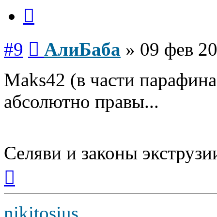
Цитата
Сообщение
#9
АлиБаба
»
09 фев 20
Maks42 (в части парафина)
абсолютно правы...
Селяви и законы экструзии
Вернуться
к
началу
nikitosius