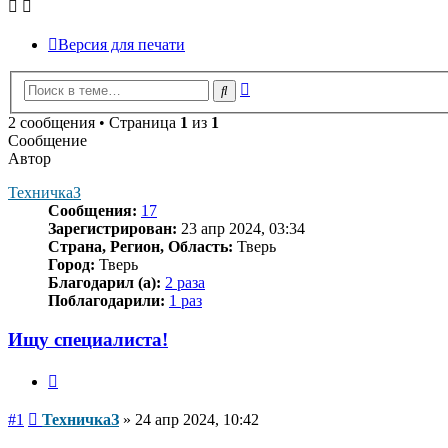
Версия для печати
Расширенный
Поиск
поиск
2 сообщения • Страница
1
из
1
Сообщение
Автор
ТехничкаЗ
Сообщения:
17
Зарегистрирован:
23 апр 2024, 03:34
Страна, Регион, Область:
Тверь
Город:
Тверь
Благодарил (а):
2 раза
Поблагодарили:
1 раз
Ищу специалиста!
Цитата
Сообщение
#1
ТехничкаЗ
»
24 апр 2024, 10:42