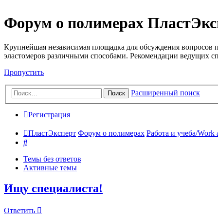
Форум о полимерах ПластЭкс
Крупнейшая независимая площадка для обсуждения вопросов п
эластомеров различными способами. Рекомендации ведущих с
Пропустить
Расширенный поиск
Поиск
Регистрация
ПластЭксперт
Форум о полимерах
Работа и учеба/Work 
Поиск
Темы без ответов
Активные темы
Ищу специалиста!
Ответить