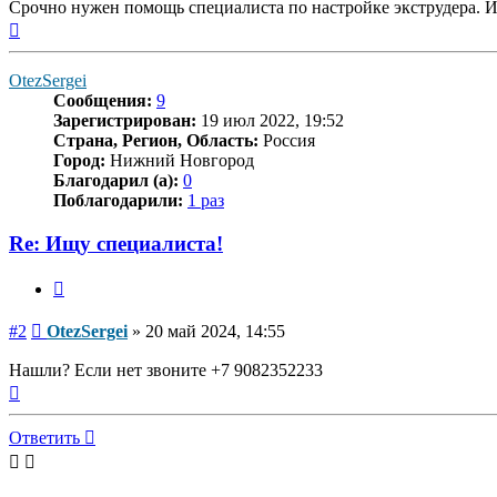
Срочно нужен помощь специалиста по настройке экструдера. И
Вернуться
к
началу
OtezSergei
Сообщения:
9
Зарегистрирован:
19 июл 2022, 19:52
Страна, Регион, Область:
Россия
Город:
Нижний Новгород
Благодарил (а):
0
Поблагодарили:
1 раз
Re: Ищу специалиста!
Цитата
Сообщение
#2
OtezSergei
»
20 май 2024, 14:55
Нашли? Если нет звоните +7 9082352233
Вернуться
к
началу
Ответить