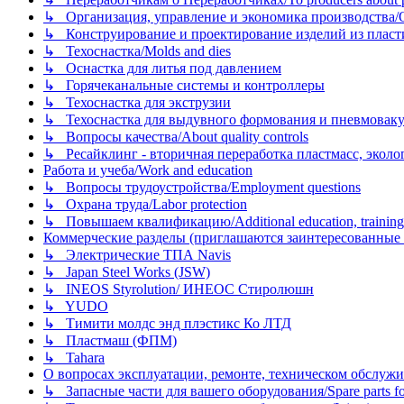
↳ Организация, управление и экономика производства/Org
↳ Конструирование и проектирование изделий из пластиков
↳ Техоснастка/Molds and dies
↳ Оснастка для литья под давлением
↳ Горячеканальные системы и контроллеры
↳ Техоснастка для экструзии
↳ Техоснастка для выдувного формования и пневмовак
↳ Вопросы качества/About quality controls
↳ Ресайклинг - вторичная переработка пластмасс, экология и
Работа и учеба/Work and education
↳ Вопросы трудоустройства/Employment questions
↳ Охрана труда/Labor protection
↳ Повышаем квалификацию/Additional education, training
Коммерческие разделы (приглашаются заинтересованные орг
↳ Электрические ТПА Navis
↳ Japan Steel Works (JSW)
↳ INEOS Styrolution/ ИНЕОС Стиролюшн
↳ YUDO
↳ Тимити молдс энд плэстикс Ко ЛТД
↳ Пластмаш (ФПМ)
↳ Tahara
О вопросах эксплуатации, ремонте, техническом обслужива
↳ Запасные части для вашего оборудования/Spare parts fo