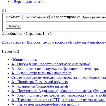
Версия для печати
Показать:
Поле сортировки:
2 сообщения • Страница
1
из
1
Вернуться в «Вопросы трудоустройства/Employment questions»
Перейти
Общие вопросы
↳ Обсуждение новостей пластмасс и не только
↳ Выставки, симпозиумы, конференции и семинары
↳ Административный/Admin forum
Сырье и основные методы производства пластиковых изделий/
↳ Полимеры/Plastics and polymers
↳ Композиты/Сomposites materials
↳ Пигменты и Аддитивы (добавки к полимерам)/Pigments
↳ Клеи, полимерные покрытия (лакокраска) и печать/Glues, 
↳ Термоэластопласты и РТИ, а также и в том числе каучук
↳ Литье под давлением/Injection molding