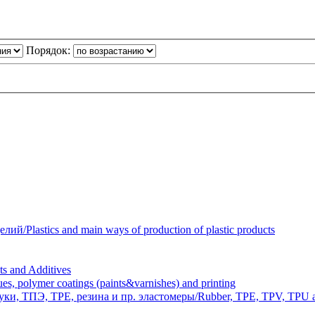
Порядок:
Plastics and main ways of production of plastic products
 and Additives
polymer coatings (paints&varnishes) and printing
и, ТПЭ, TPE, резина и пр. эластомеры/Rubber, TPE, TPV, TPU an