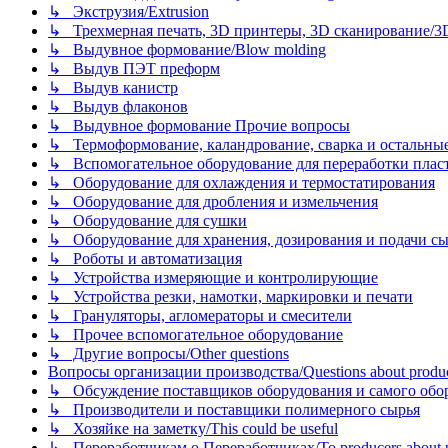
↳ Экструзия/Extrusion
↳ Трехмерная печать, 3D принтеры, 3D сканирование/3D pr
↳ Выдувное формование/Blow molding
↳ Выдув ПЭТ преформ
↳ Выдув канистр
↳ Выдув флаконов
↳ Выдувное формование Прочие вопросы
↳ Термоформование, каландрование, сварка и остальные ме
↳ Вспомогательное оборудование для переработки пластмасс
↳ Оборудование для охлаждения и термостатирования
↳ Оборудование для дробления и измельчения
↳ Оборудование для сушки
↳ Оборудование для хранения, дозирования и подачи сы
↳ Роботы и автоматизация
↳ Устройства измеряющие и контролирующие
↳ Устройства резки, намотки, маркировки и печати
↳ Грануляторы, агломераторы и смесители
↳ Прочее вспомогательное оборудование
↳ Другие вопросы/Other questions
Вопросы организации производства/Questions about product
↳ Обсуждение поставщиков оборудования и самого оборудо
↳ Производители и поставщики полимерного сырья
↳ Хозяйке на заметку/This could be useful
↳ Переработчикам о Переработчиках/To producers about p