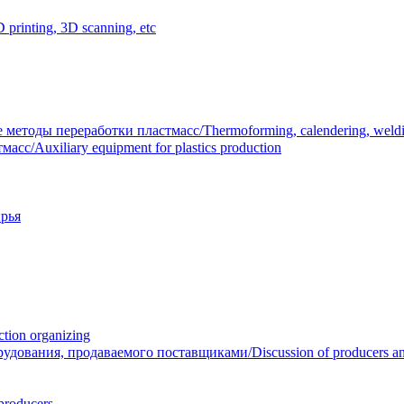
inting, 3D scanning, etc
тоды переработки пластмасс/Thermoforming, calendering, welding
/Auxiliary equipment for plastics production
рья
ion organizing
вания, продаваемого поставщиками/Discussion of producers and r
roducers