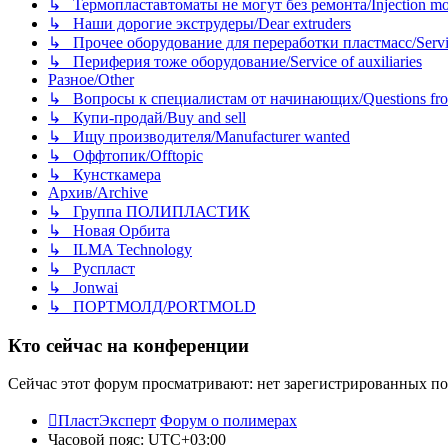
↳ Термопластавтоматы не могут без ремонта/Injection mold
↳ Наши дорогие экструдеры/Dear extruders
↳ Прочее оборудование для переработки пластмасс/Service o
↳ Периферия тоже оборудование/Service of auxiliaries
Разное/Other
↳ Вопросы к специалистам от начинающих/Questions fro
↳ Купи-продай/Buy and sell
↳ Ищу производителя/Manufacturer wanted
↳ Оффтопик/Offtopic
↳ Кунсткамера
Архив/Archive
↳ Группа ПОЛИПЛАСТИК
↳ Новая Орбита
↳ ILMA Technology
↳ Руспласт
↳ Jonwai
↳ ПОРТМОЛД/PORTMOLD
Кто сейчас на конференции
Сейчас этот форум просматривают: нет зарегистрированных пол
ПластЭксперт
Форум о полимерах
Часовой пояс:
UTC+03:00