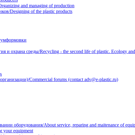
anizing and managing of production
/Designing of the plastic products
уумформовки
 охрана среды/Recycling - the second life of plastic. Ecology and 
s
анизации)/Commercial forums (contact adv@e-plastic.ru)
нии оборудования/About service, reparing and maitenance of equi
r your equipment