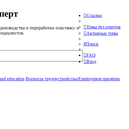
перт
Ссылки
Темы без ответов
роизводства и переработки пластмасс и
пециалистов.
Активные темы
Поиск
FAQ
Вход
and education
Вопросы трудоустройства/Employment questions