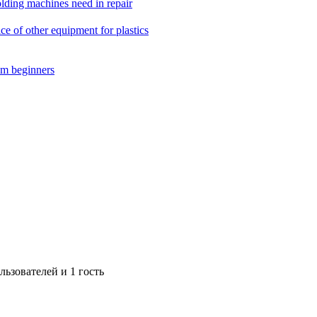
ing machines need in repair
f other equipment for plastics
m beginners
ьзователей и 1 гость