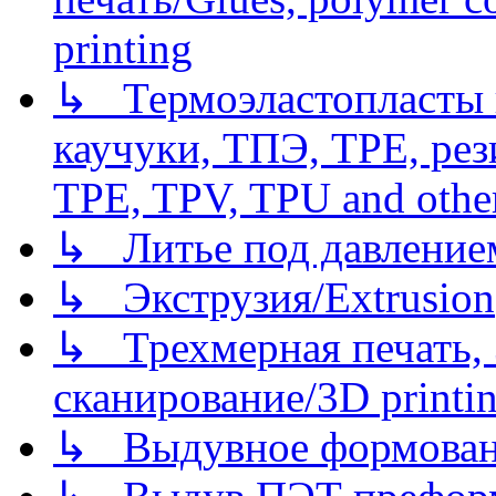
printing
↳ Термоэластопласты и
каучуки, ТПЭ, TPE, рез
TPE, TPV, TPU and other
↳ Литье под давлением/
↳ Экструзия/Extrusion
↳ Трехмерная печать,
сканирование/3D printin
↳ Выдувное формован