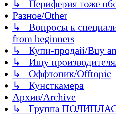
↳ Периферия тоже обору
Разное/Other
↳ Вопросы к специали
from beginners
↳ Купи-продай/Buy and
↳ Ищу производителя/
↳ Оффтопик/Offtopic
↳ Кунсткамера
Архив/Archive
↳ Группа ПОЛИПЛА