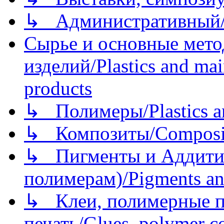
↳ Административный/
Сырье и основные мето
изделий/Plastics and mai
products
↳ Полимеры/Plastics a
↳ Композиты/Сomposite
↳ Пигменты и Аддитив
полимерам)/Pigments an
↳ Клеи, полимерные по
печать/Glues, polymer co