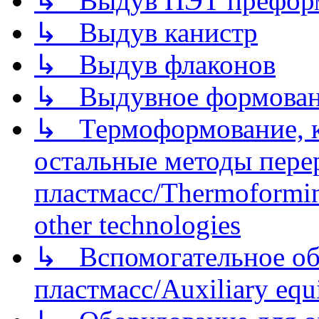
↳ Выдув ПЭТ префор
↳ Выдув канистр
↳ Выдув флаконов
↳ Выдувное формован
↳ Термоформование, ка
остальные методы пере
пластмасс/Thermoforming
other technologies
↳ Вспомогательное об
пластмасс/Auxiliary equi