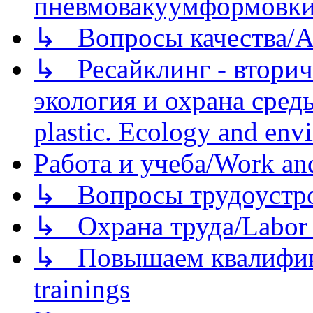
пневмовакуумформовк
↳ Вопросы качества/Abo
↳ Ресайклинг - вторич
экология и охрана среды/
plastic. Ecology and env
Работа и учеба/Work an
↳ Вопросы трудоустрой
↳ Охрана труда/Labor p
↳ Повышаем квалификац
trainings