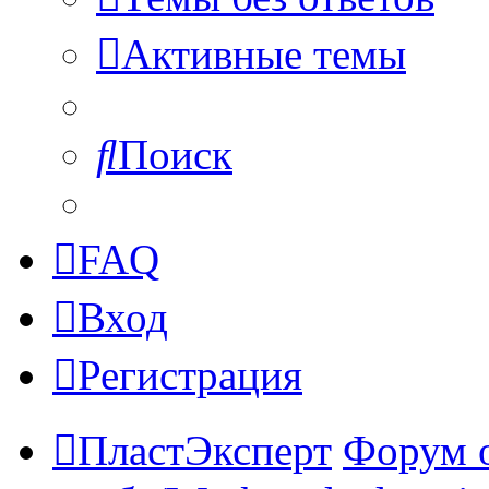
Активные темы
Поиск
FAQ
Вход
Регистрация
ПластЭксперт
Форум 