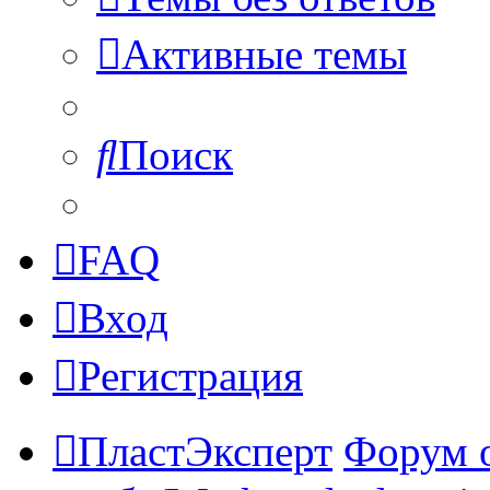
Активные темы
Поиск
FAQ
Вход
Регистрация
ПластЭксперт
Форум 