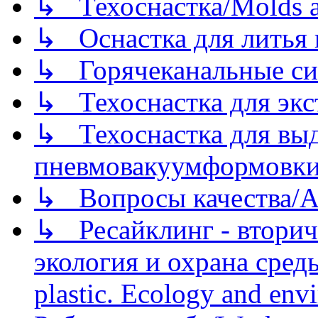
↳ Техоснастка/Molds a
↳ Оснастка для литья 
↳ Горячеканальные си
↳ Техоснастка для экс
↳ Техоснастка для вы
пневмовакуумформовк
↳ Вопросы качества/Abo
↳ Ресайклинг - вторич
экология и охрана среды/
plastic. Ecology and env