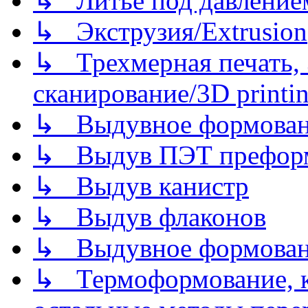
↳ Литье под давлением/
↳ Экструзия/Extrusion
↳ Трехмерная печать,
сканирование/3D printin
↳ Выдувное формован
↳ Выдув ПЭТ префор
↳ Выдув канистр
↳ Выдув флаконов
↳ Выдувное формован
↳ Термоформование, ка