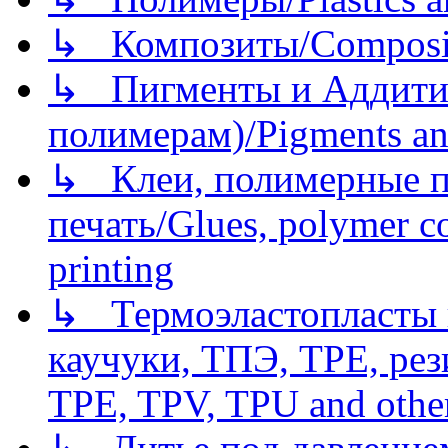
↳ Композиты/Сomposite
↳ Пигменты и Аддитив
полимерам)/Pigments an
↳ Клеи, полимерные по
печать/Glues, polymer co
printing
↳ Термоэластопласты и
каучуки, ТПЭ, TPE, рез
TPE, TPV, TPU and other