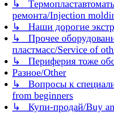
↳ Термопластавтоматы 
ремонта/Injection moldin
↳ Наши дорогие экстру
↳ Прочее оборудовани
пластмасс/Service of oth
↳ Периферия тоже обору
Разное/Other
↳ Вопросы к специали
from beginners
↳ Купи-продай/Buy and