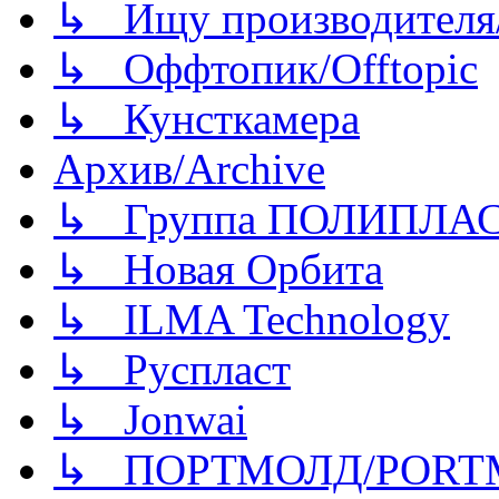
↳ Ищу производителя/
↳ Оффтопик/Offtopic
↳ Кунсткамера
Архив/Archive
↳ Группа ПОЛИПЛА
↳ Новая Орбита
↳ ILMA Technology
↳ Руспласт
↳ Jonwai
↳ ПОРТМОЛД/PORT