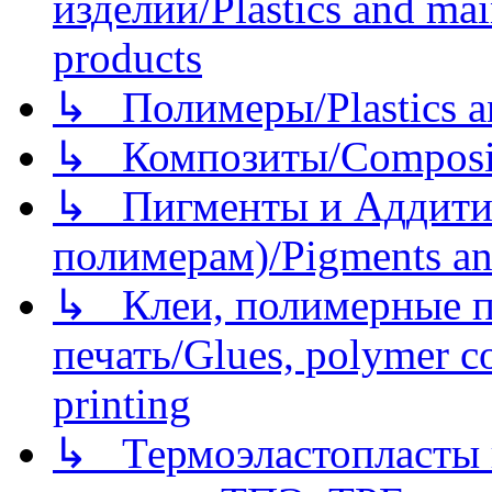
изделий/Plastics and mai
products
↳ Полимеры/Plastics a
↳ Композиты/Сomposite
↳ Пигменты и Аддитив
полимерам)/Pigments an
↳ Клеи, полимерные по
печать/Glues, polymer co
printing
↳ Термоэластопласты и