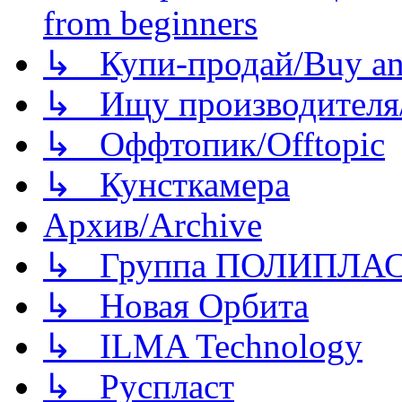
from beginners
↳ Купи-продай/Buy and
↳ Ищу производителя/
↳ Оффтопик/Offtopic
↳ Кунсткамера
Архив/Archive
↳ Группа ПОЛИПЛА
↳ Новая Орбита
↳ ILMA Technology
↳ Руспласт