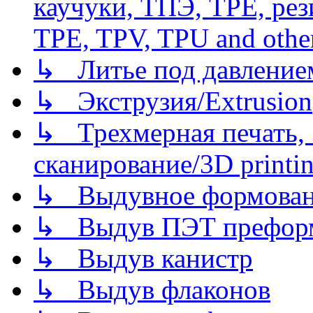
каучуки, ТПЭ, TPE, рез
TPE, TPV, TPU and other
↳ Литье под давлением/
↳ Экструзия/Extrusion
↳ Трехмерная печать,
сканирование/3D printin
↳ Выдувное формован
↳ Выдув ПЭТ префор
↳ Выдув канистр
↳ Выдув флаконов