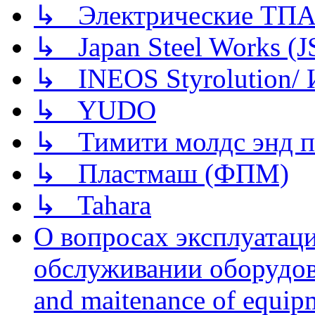
↳ Электрические ТПА
↳ Japan Steel Works (
↳ INEOS Styrolution
↳ YUDO
↳ Тимити молдс энд п
↳ Пластмаш (ФПМ)
↳ Tahara
О вопросах эксплуатаци
обслуживании оборудова
and maitenance of equip