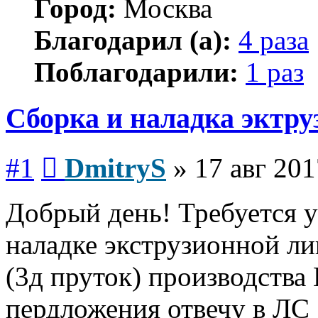
Город:
Москва
Благодарил (а):
4 раза
Поблагодарили:
1 раз
Сборка и наладка эктр
Сообщение
#1
DmitryS
»
17 авг 201
Добрый день! Требуется у
наладке экструзионной л
(3д пруток) производства
пердложения отвечу в ЛС 