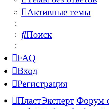
Активные темы
Поиск
FAQ
Вход
Регистрация
ПластЭксперт
Форум 