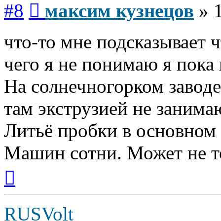
Сообщение
#8
максим кузнецов
»
что-то мне подсказывает ч
чего я не понимаю я пока
На солнечногорком заводе 
там экструзией не занима
Литьё пробки в основно
Машин сотни. Может не т
Вернуться
к
началу
RUSVolt