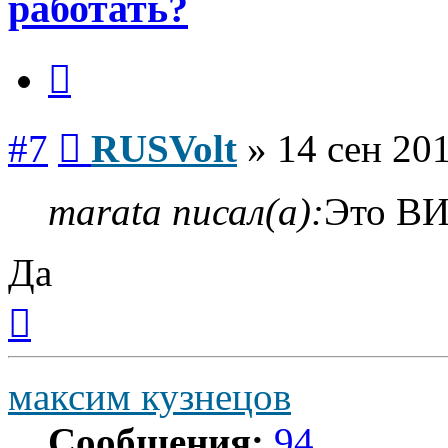
работать?
Цитата
Сообщение
#7
RUSVolt
»
14 сен 201
marata писал(а):
Это ВИ
Да
Вернуться
к
началу
максим кузнецов
Сообщения:
94