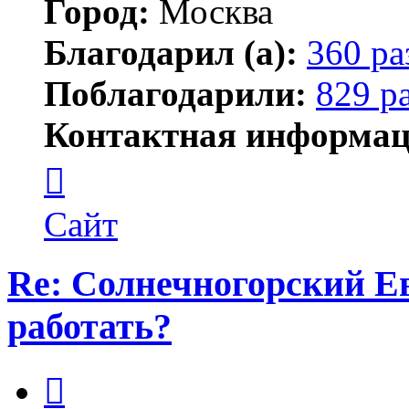
Город:
Москва
Благодарил (а):
360 ра
Поблагодарили:
829 р
Контактная информац
Контактная
информация
пользователя
Lawego
Сайт
Re: Солнечногорский Ев
работать?
Цитата