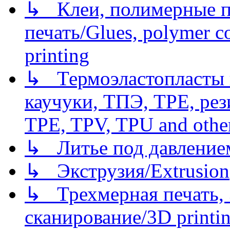
↳ Клеи, полимерные по
печать/Glues, polymer co
printing
↳ Термоэластопласты и
каучуки, ТПЭ, TPE, рез
TPE, TPV, TPU and other
↳ Литье под давлением/
↳ Экструзия/Extrusion
↳ Трехмерная печать,
сканирование/3D printin