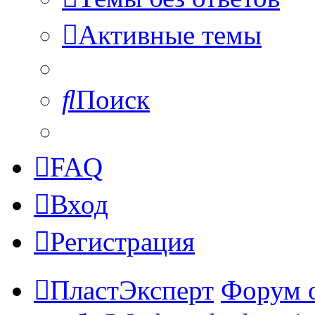
Активные темы
Поиск
FAQ
Вход
Регистрация
ПластЭксперт
Форум 