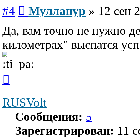
Сообщение
#4
Мулланур
»
12 сен 
Да, вам точно не нужно де
километрах" выспатся усп
Вернуться
к
началу
RUSVolt
Сообщения:
5
Зарегистрирован:
11 с