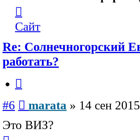
Контактная
информация
пользователя
marata
Сайт
Re: Солнечногорский Ев
работать?
Цитата
Сообщение
#6
marata
»
14 сен 2015
Это ВИЗ?
Вернуться
к