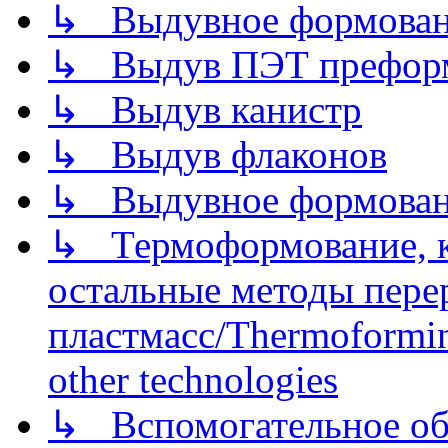
↳ Выдувное формован
↳ Выдув ПЭТ префор
↳ Выдув канистр
↳ Выдув флаконов
↳ Выдувное формован
↳ Термоформование, ка
остальные методы пере
пластмасс/Thermoforming
other technologies
↳ Вспомогательное об