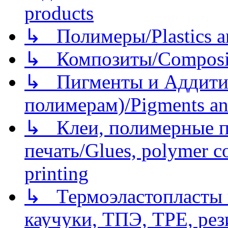
products
↳ Полимеры/Plastics a
↳ Композиты/Сomposite
↳ Пигменты и Аддитив
полимерам)/Pigments an
↳ Клеи, полимерные по
печать/Glues, polymer co
printing
↳ Термоэластопласты и
каучуки, ТПЭ, TPE, рез