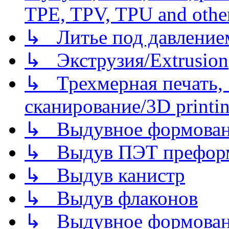
TPE, TPV, TPU and other
↳ Литье под давлением/
↳ Экструзия/Extrusion
↳ Трехмерная печать,
сканирование/3D printin
↳ Выдувное формован
↳ Выдув ПЭТ префор
↳ Выдув канистр
↳ Выдув флаконов
↳ Выдувное формован