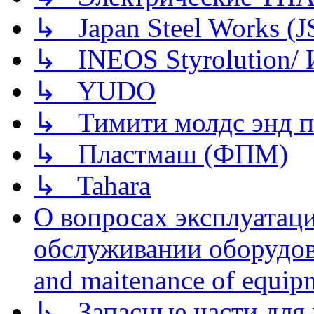
↳ Japan Steel Works (
↳ INEOS Styrolution
↳ YUDO
↳ Тимити молдс энд п
↳ Пластмаш (ФПМ)
↳ Tahara
О вопросах эксплуатаци
обслуживании оборудова
and maitenance of equip
↳ Запасные части для 