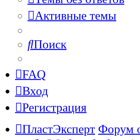
Активные темы
Поиск
FAQ
Вход
Регистрация
ПластЭксперт
Форум 