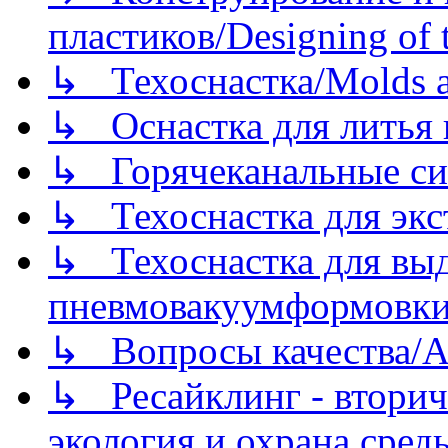
пластиков/Designing of t
↳ Техоснастка/Molds a
↳ Оснастка для литья 
↳ Горячеканальные си
↳ Техоснастка для экс
↳ Техоснастка для вы
пневмовакуумформовк
↳ Вопросы качества/Abo
↳ Ресайклинг - вторич
экология и охрана среды/