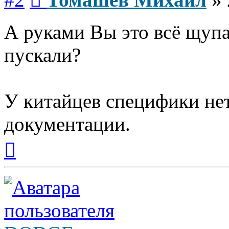
А руками Вы это всё щуп
пускали?
У китайцев специфики нет
документации.
Вернуться
к
началу