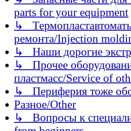
parts for your equipment
↳ Термопластавтоматы 
ремонта/Injection moldin
↳ Наши дорогие экстру
↳ Прочее оборудовани
пластмасс/Service of oth
↳ Периферия тоже обору
Разное/Other
↳ Вопросы к специали
from beginners