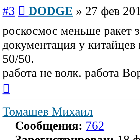
Сообщение
#3
DODGE
»
27 фев 201
роскосмос меньше ракет за
документация у китайцев 
50/50.
работа не волк. работа Вор
Вернуться
к
началу
Томашев Михаил
Сообщения:
762
Зарегистрирован:
18 ф