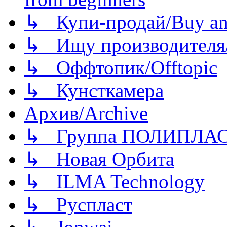
↳ Купи-продай/Buy and
↳ Ищу производителя/
↳ Оффтопик/Offtopic
↳ Кунсткамера
Архив/Archive
↳ Группа ПОЛИПЛА
↳ Новая Орбита
↳ ILMA Technology
↳ Руспласт