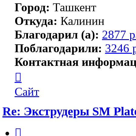
Город:
Ташкент
Откуда:
Калинин
Благодарил (а):
2877 р
Поблагодарили:
3246 
Контактная информац
Контактная
информация
пользователя
Maks42
Сайт
Re: Экструдеры SM Plat
Цитата