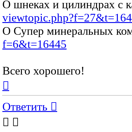
О шнеках и цилиндрах с 
viewtopic.php?f=27&t=16
О Супер минеральных ко
f=6&t=16445
Всего хорошего!
Вернуться
к
началу
Ответить