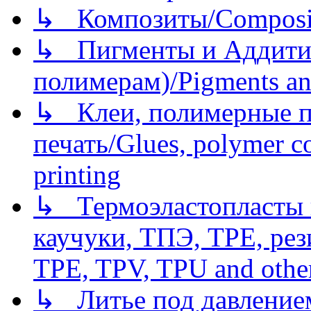
↳ Композиты/Сomposite
↳ Пигменты и Аддитив
полимерам)/Pigments an
↳ Клеи, полимерные по
печать/Glues, polymer co
printing
↳ Термоэластопласты и
каучуки, ТПЭ, TPE, рез
TPE, TPV, TPU and other
↳ Литье под давлением/