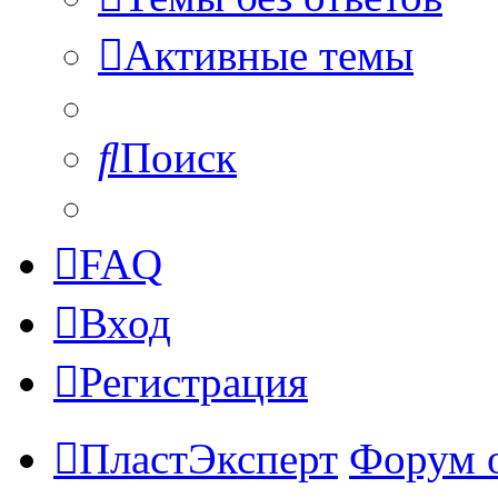
Активные темы
Поиск
FAQ
Вход
Регистрация
ПластЭксперт
Форум 