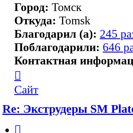
Город:
Томск
Откуда:
Tomsk
Благодарил (а):
245 ра
Поблагодарили:
646 р
Контактная информац
Контактная
информация
пользователя
Shadow
Сайт
Re: Экструдеры SM Plat
Цитата