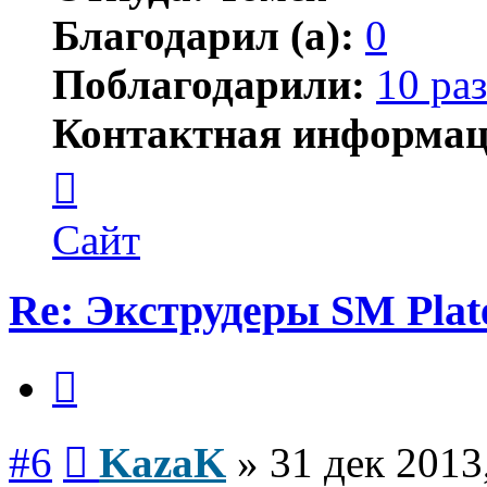
Благодарил (а):
0
Поблагодарили:
10 раз
Контактная информац
Контактная
информация
пользователя
KazaK
Сайт
Re: Экструдеры SM Plat
Цитата
Сообщение
#6
KazaK
»
31 дек 2013