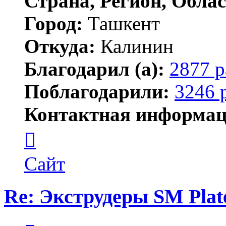
Страна, Регион, Облас
Город:
Ташкент
Откуда:
Калинин
Благодарил (а):
2877 р
Поблагодарили:
3246 
Контактная информац
Контактная
информация
пользователя
Maks42
Сайт
Re: Экструдеры SM Plat
Цитата