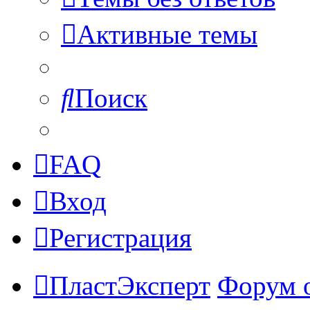
Активные темы
Поиск
FAQ
Вход
Регистрация
ПластЭксперт
Форум 