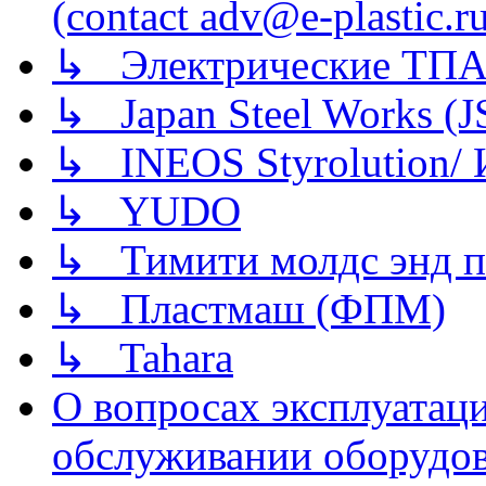
(contact adv@e-plastic.r
↳ Электрические ТПА
↳ Japan Steel Works (
↳ INEOS Styrolution
↳ YUDO
↳ Тимити молдс энд п
↳ Пластмаш (ФПМ)
↳ Tahara
О вопросах эксплуатаци
обслуживании оборудова