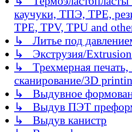
↳ Термоэластопласты и
каучуки, ТПЭ, TPE, рез
TPE, TPV, TPU and other
↳ Литье под давлением/
↳ Экструзия/Extrusion
↳ Трехмерная печать,
сканирование/3D printin
↳ Выдувное формован
↳ Выдув ПЭТ префор
↳ Выдув канистр