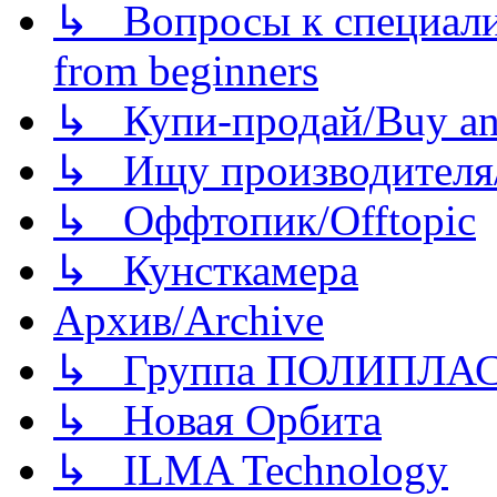
↳ Вопросы к специали
from beginners
↳ Купи-продай/Buy and
↳ Ищу производителя/
↳ Оффтопик/Offtopic
↳ Кунсткамера
Архив/Archive
↳ Группа ПОЛИПЛА
↳ Новая Орбита
↳ ILMA Technology