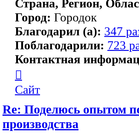
Страна, Регион, Облас
Город:
Городок
Благодарил (а):
347 ра
Поблагодарили:
723 р
Контактная информац
Контактная
информация
пользователя
Елена
Сайт
ПластЭксперт
Re: Поделюсь опытом п
производства