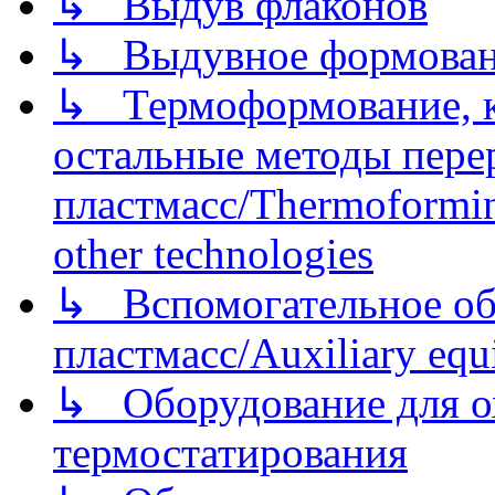
↳ Выдув флаконов
↳ Выдувное формован
↳ Термоформование, ка
остальные методы пере
пластмасс/Thermoforming
other technologies
↳ Вспомогательное об
пластмасс/Auxiliary equi
↳ Оборудование для о
термостатирования