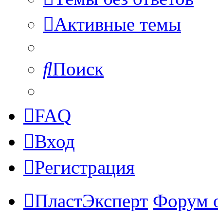
Активные темы
Поиск
FAQ
Вход
Регистрация
ПластЭксперт
Форум 