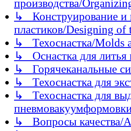
производства/Organizing
↳ Конструирование и п
пластиков/Designing of t
↳ Техоснастка/Molds a
↳ Оснастка для литья 
↳ Горячеканальные си
↳ Техоснастка для экс
↳ Техоснастка для вы
пневмовакуумформовк
↳ Вопросы качества/Abo