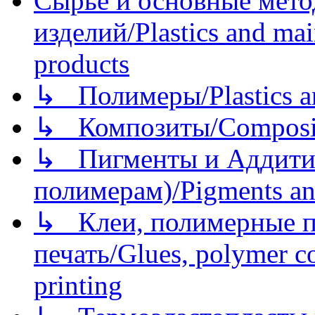
Сырье и основные мето
изделий/Plastics and mai
products
↳ Полимеры/Plastics a
↳ Композиты/Сomposite
↳ Пигменты и Аддитив
полимерам)/Pigments an
↳ Клеи, полимерные по
печать/Glues, polymer co
printing