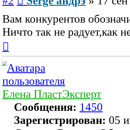
#2
Serge андрэ
»
17 сен
Вам конкурентов обознач
Ничто так не радует,как н
Вернуться
к
началу
Елена ПластЭксперт
Сообщения:
1450
Зарегистрирован:
05 и