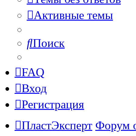
Активные темы
Поиск
FAQ
Вход
Регистрация
ПластЭксперт
Форум 