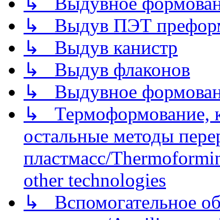
↳ Выдувное формован
↳ Выдув ПЭТ префор
↳ Выдув канистр
↳ Выдув флаконов
↳ Выдувное формован
↳ Термоформование, ка
остальные методы пере
пластмасс/Thermoforming
other technologies
↳ Вспомогательное об