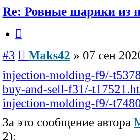
Re: Ровные шарики из 
Цитата
Сообщение
#3
Maks42
»
07 сен 202
injection-molding-f9/-t537
buy-and-sell-f31/-t17521.h
injection-molding-f9/-t748
За это сообщение автора
2):