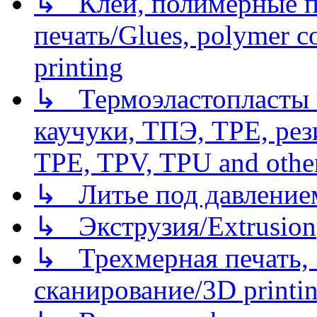
↳ Клеи, полимерные по
печать/Glues, polymer co
printing
↳ Термоэластопласты и
каучуки, ТПЭ, TPE, рез
TPE, TPV, TPU and other
↳ Литье под давлением/
↳ Экструзия/Extrusion
↳ Трехмерная печать,
сканирование/3D printin