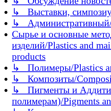
↳ Обсуждение новостей
↳ Выставки, симпозиу
↳ Административный/
Сырье и основные мето
изделий/Plastics and mai
products
↳ Полимеры/Plastics a
↳ Композиты/Сomposite
↳ Пигменты и Аддитив
полимерам)/Pigments an