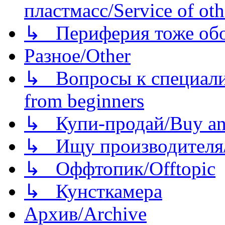
пластмасс/Service of oth
↳ Периферия тоже обору
Разное/Other
↳ Вопросы к специали
from beginners
↳ Купи-продай/Buy and
↳ Ищу производителя/
↳ Оффтопик/Offtopic
↳ Кунсткамера
Архив/Archive