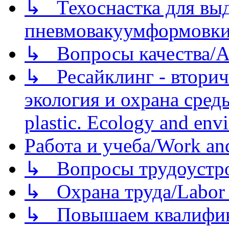
↳ Техоснастка для вы
пневмовакуумформовк
↳ Вопросы качества/Abo
↳ Ресайклинг - вторич
экология и охрана среды/
plastic. Ecology and env
Работа и учеба/Work an
↳ Вопросы трудоустрой
↳ Охрана труда/Labor p
↳ Повышаем квалификац