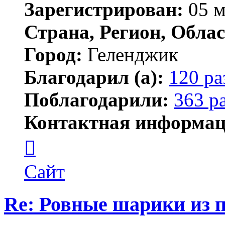
Зарегистрирован:
05 м
Страна, Регион, Облас
Город:
Геленджик
Благодарил (а):
120 ра
Поблагодарили:
363 р
Контактная информац
Контактная
информация
пользователя
Тигирь
Сайт
Re: Ровные шарики из 