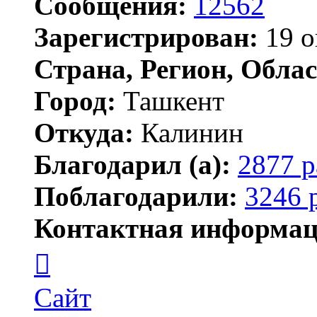
Сообщения:
12562
Зарегистрирован:
19 о
Страна, Регион, Облас
Город:
Ташкент
Откуда:
Калинин
Благодарил (а):
2877 р
Поблагодарили:
3246 
Контактная информац
Контактная
информация
пользователя
Maks42
Сайт