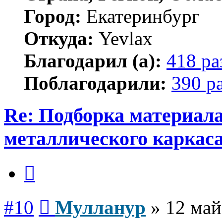
Город:
Екатеринбург
Откуда:
Yevlax
Благодарил (а):
418 ра
Поблагодарили:
390 р
Re: Подборка материал
металлического каркас
Цитата
Сообщение
#10
Мулланур
»
12 май