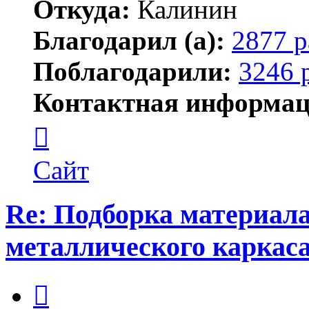
Откуда:
Калинин
Благодарил (а):
2877 р
Поблагодарили:
3246 
Контактная информац
Контактная
информация
пользователя
Maks42
Сайт
Re: Подборка материал
металлического каркас
Цитата