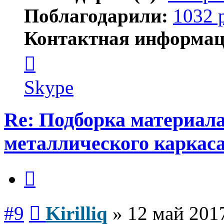
Поблагодарили:
1032 
Контактная информац
Контактная
информация
пользователя
Kirilliq
Skype
Re: Подборка материал
металлического каркас
Цитата
Сообщение
#9
Kirilliq
»
12 май 2017