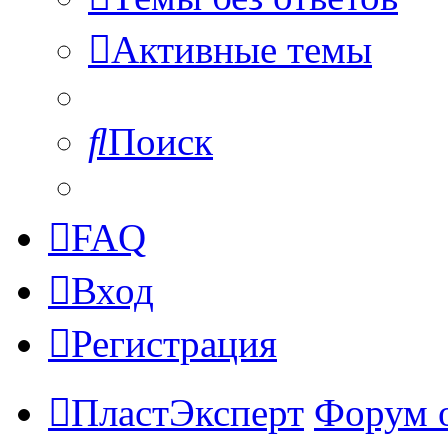
Активные темы
Поиск
FAQ
Вход
Регистрация
ПластЭксперт
Форум 