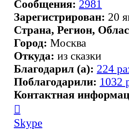
Сообщения:
2981
Зарегистрирован:
20 я
Страна, Регион, Облас
Город:
Москва
Откуда:
из сказки
Благодарил (а):
224 ра
Поблагодарили:
1032 
Контактная информац
Контактная
информация
пользователя
Kirilliq
Skype