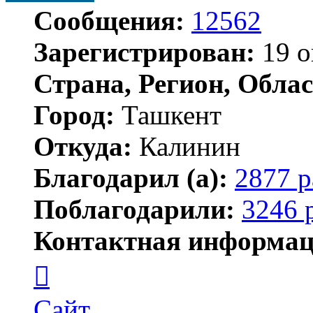
Сообщения:
12562
Зарегистрирован:
19 о
Страна, Регион, Облас
Город:
Ташкент
Откуда:
Калинин
Благодарил (а):
2877 р
Поблагодарили:
3246 
Контактная информац
Контактная
информация
пользователя
Maks42
Сайт