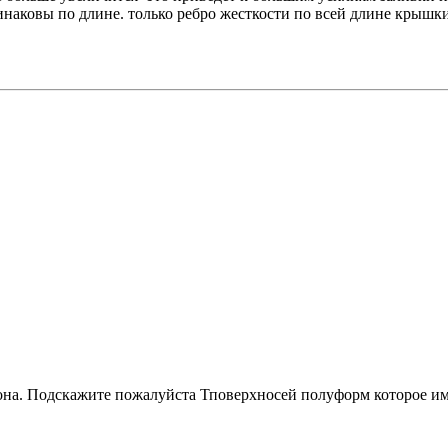
наковы по длине. только ребро жесткости по всей длине крышки
она. Подскажите пожалуйста Тповерхносей полуформ которое име