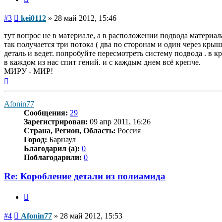
Сообщение
#3
kei0112
»
28 май 2012, 15:46
тут вопрос не в материале, а в расположении подвода материал
так получается три потока ( два по сторонам и один через кр
деталь и ведет. попробуйте пересмотреть систему подвода . в
в каждом из нас спит гений. и с каждым днем всё крепче.
МИРУ - МИР!
Вернуться
к
началу
Afonin77
Сообщения:
29
Зарегистрирован:
09 апр 2011, 16:26
Страна, Регион, Область:
Россия
Город:
Барнаул
Благодарил (а):
0
Поблагодарили:
0
Re: Коробление детали из полиамида
Цитата
Сообщение
#4
Afonin77
»
28 май 2012, 15:53