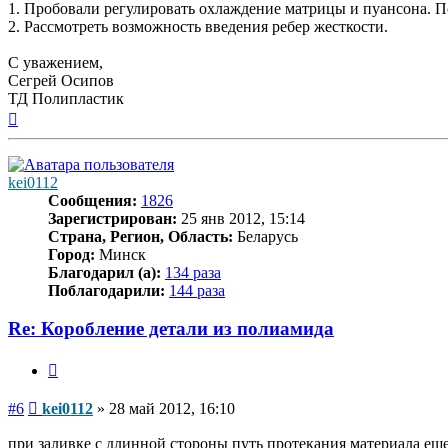
1. Пробовали регулировать охлаждение матрицы и пуансона. П
2. Рассмотреть возможность введения ребер жесткости.
С уважением,
Сегрей Осипов
ТД Полипластик
Вернуться
к
началу
kei0112
Сообщения:
1826
Зарегистрирован:
25 янв 2012, 15:14
Страна, Регион, Область:
Беларусь
Город:
Минск
Благодарил (а):
134 раза
Поблагодарили:
144 раза
Re: Коробление детали из полиамида
Цитата
Сообщение
#6
kei0112
»
28 май 2012, 16:10
при заливке с длинной стороны путь протекания материала ещ