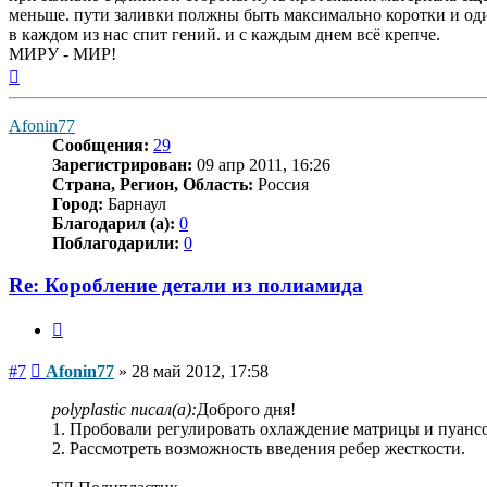
меньше. пути заливки полжны быть максимально коротки и оди
в каждом из нас спит гений. и с каждым днем всё крепче.
МИРУ - МИР!
Вернуться
к
началу
Afonin77
Сообщения:
29
Зарегистрирован:
09 апр 2011, 16:26
Страна, Регион, Область:
Россия
Город:
Барнаул
Благодарил (а):
0
Поблагодарили:
0
Re: Коробление детали из полиамида
Цитата
Сообщение
#7
Afonin77
»
28 май 2012, 17:58
polyplastic писал(а):
Доброго дня!
1. Пробовали регулировать охлаждение матрицы и пуанс
2. Рассмотреть возможность введения ребер жесткости.