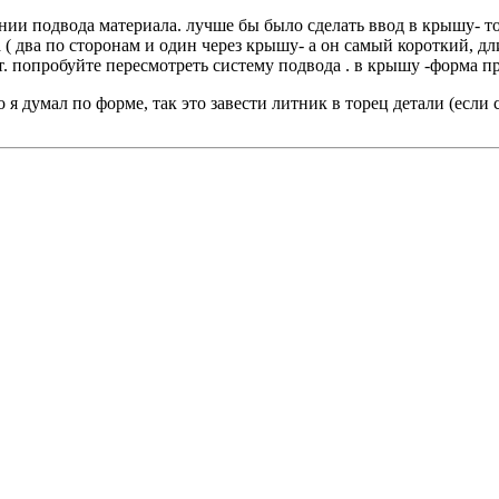
ении подвода материала. лучше бы было сделать ввод в крышу- т
а ( два по сторонам и один через крышу- а он самый короткий,
т. попробуйте пересмотреть систему подвода . в крышу -форма п
я думал по форме, так это завести литник в торец детали (если 