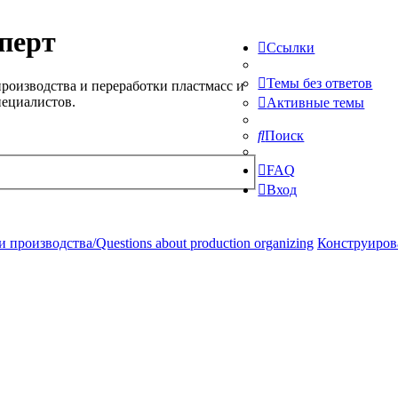
перт
Ссылки
Темы без ответов
роизводства и переработки пластмасс и
пециалистов.
Активные темы
Поиск
FAQ
Вход
производства/Questions about production organizing
Конструирова