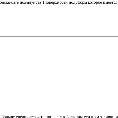
одскажите пожалуйста Тповерхносей полуформ которое имеется 
е больше увеличится -это приведет к большим усилиям заливки 