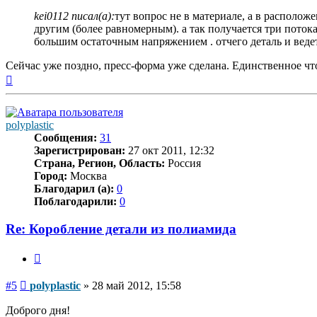
kei0112 писал(а):
тут вопрос не в материале, а в располож
другим (более равномерным). а так получается три поток
большим остаточным напряжением . отчего деталь и веде
Сейчас уже поздно, пресс-форма уже сделана. Единственное что 
Вернуться
к
началу
polyplastic
Сообщения:
31
Зарегистрирован:
27 окт 2011, 12:32
Страна, Регион, Область:
Россия
Город:
Москва
Благодарил (а):
0
Поблагодарили:
0
Re: Коробление детали из полиамида
Цитата
Сообщение
#5
polyplastic
»
28 май 2012, 15:58
Доброго дня!