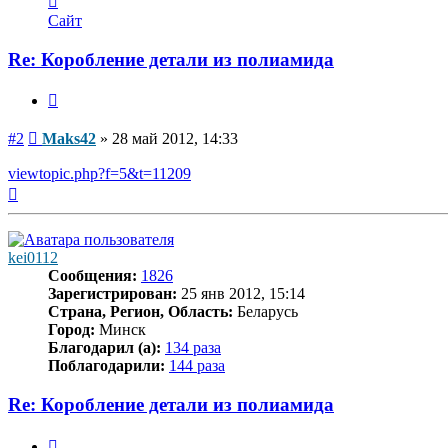
информация
Сайт
пользователя
Maks42
Re: Коробление детали из полиамида
Цитата
Сообщение
#2
Maks42
»
28 май 2012, 14:33
viewtopic.php?f=5&t=11209
Вернуться
к
началу
kei0112
Сообщения:
1826
Зарегистрирован:
25 янв 2012, 15:14
Страна, Регион, Область:
Беларусь
Город:
Минск
Благодарил (а):
134 раза
Поблагодарили:
144 раза
Re: Коробление детали из полиамида
Цитата