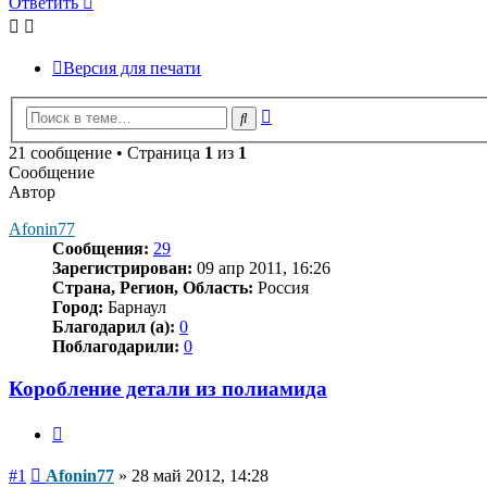
Ответить
Версия для печати
Расширенный
Поиск
поиск
21 сообщение • Страница
1
из
1
Сообщение
Автор
Afonin77
Сообщения:
29
Зарегистрирован:
09 апр 2011, 16:26
Страна, Регион, Область:
Россия
Город:
Барнаул
Благодарил (а):
0
Поблагодарили:
0
Коробление детали из полиамида
Цитата
Сообщение
#1
Afonin77
»
28 май 2012, 14:28