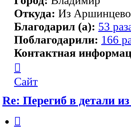
Город:
Владимир
Откуда:
Из Аршинцево, 
Благодарил (а):
53 раз
Поблагодарили:
166 р
Контактная информац
Контактная
информация
пользователя
Бегемот
Сайт
Re: Перегиб в детали и
Цитата