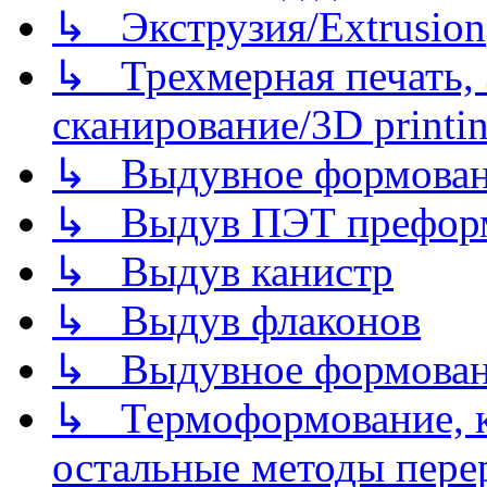
↳ Экструзия/Extrusion
↳ Трехмерная печать,
сканирование/3D printin
↳ Выдувное формован
↳ Выдув ПЭТ префор
↳ Выдув канистр
↳ Выдув флаконов
↳ Выдувное формован
↳ Термоформование, ка
остальные методы пере