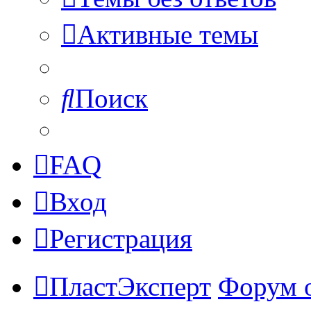
Активные темы
Поиск
FAQ
Вход
Регистрация
ПластЭксперт
Форум 