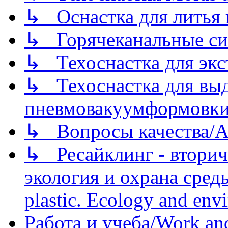
↳ Оснастка для литья 
↳ Горячеканальные си
↳ Техоснастка для экс
↳ Техоснастка для вы
пневмовакуумформовк
↳ Вопросы качества/Abo
↳ Ресайклинг - вторич
экология и охрана среды/
plastic. Ecology and env
Работа и учеба/Work an