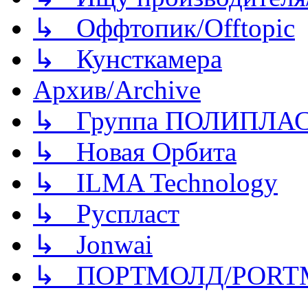
↳ Оффтопик/Offtopic
↳ Кунсткамера
Архив/Archive
↳ Группа ПОЛИПЛА
↳ Новая Орбита
↳ ILMA Technology
↳ Руспласт
↳ Jonwai
↳ ПОРТМОЛД/PORT