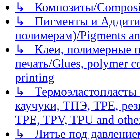
↳ Композиты/Сomposite
↳ Пигменты и Аддитив
полимерам)/Pigments an
↳ Клеи, полимерные по
печать/Glues, polymer co
printing
↳ Термоэластопласты и
каучуки, ТПЭ, TPE, рез
TPE, TPV, TPU and other
↳ Литье под давлением/