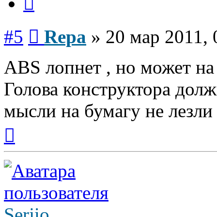
Сообщение
#5
Repa
»
20 мар 2011, 
ABS лопнет , но может на 
Голова конструктора долж
мысли на бумагу не лезли
Вернуться
к
началу
Serjio