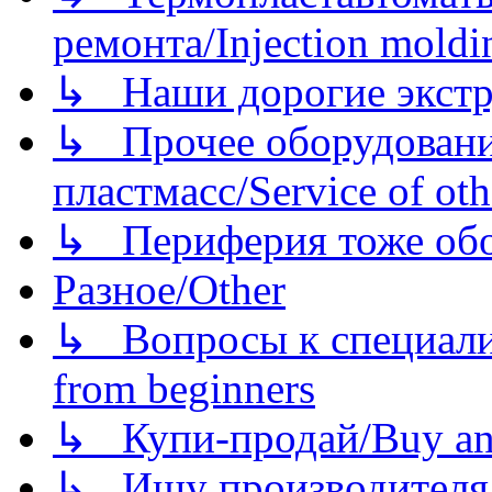
ремонта/Injection moldin
↳ Наши дорогие экстру
↳ Прочее оборудовани
пластмасс/Service of oth
↳ Периферия тоже обору
Разное/Other
↳ Вопросы к специали
from beginners
↳ Купи-продай/Buy and
↳ Ищу производителя/