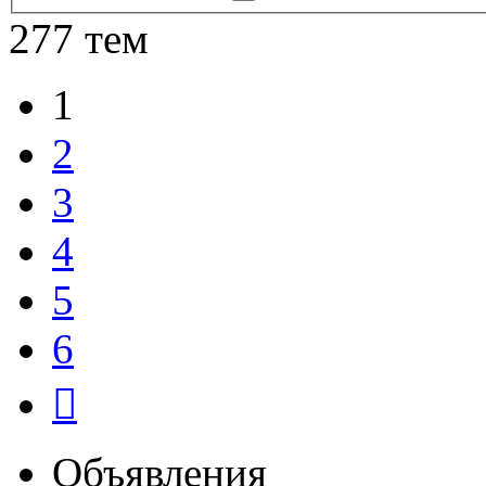
поиск
277 тем
1
2
3
4
5
6
След.
Объявления