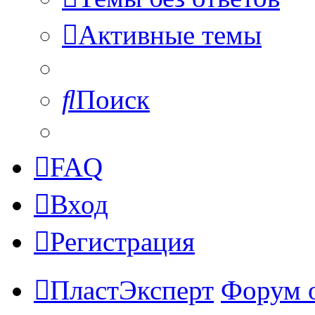
Активные темы
Поиск
FAQ
Вход
Регистрация
ПластЭксперт
Форум 