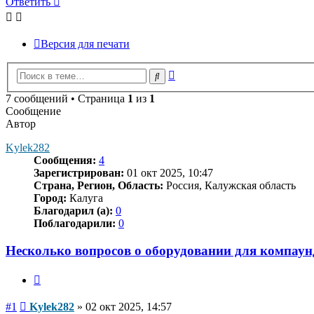
Ответить
Версия для печати
Расширенный
Поиск
поиск
7 сообщений • Страница
1
из
1
Сообщение
Автор
Kylek282
Сообщения:
4
Зарегистрирован:
01 окт 2025, 10:47
Страна, Регион, Область:
Россия, Калужская область
Город:
Калуга
Благодарил (а):
0
Поблагодарили:
0
Несколько вопросов о оборудовании для компау
Цитата
Сообщение
#1
Kylek282
»
02 окт 2025, 14:57