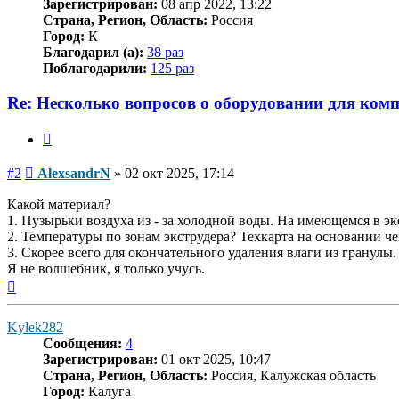
Зарегистрирован:
08 апр 2022, 13:22
Страна, Регион, Область:
Россия
Город:
К
Благодарил (а):
38 раз
Поблагодарили:
125 раз
Re: Несколько вопросов о оборудовании для ком
Цитата
Сообщение
#2
AlexsandrN
»
02 окт 2025, 17:14
Какой материал?
1. Пузырьки воздуха из - за холодной воды. На имеющемся в эк
2. Температуры по зонам экструдера? Техкарта на основании че
3. Скорее всего для окончательного удаления влаги из гранулы
Я не волшебник, я только учусь.
Вернуться
к
началу
Kylek282
Сообщения:
4
Зарегистрирован:
01 окт 2025, 10:47
Страна, Регион, Область:
Россия, Калужская область
Город:
Калуга