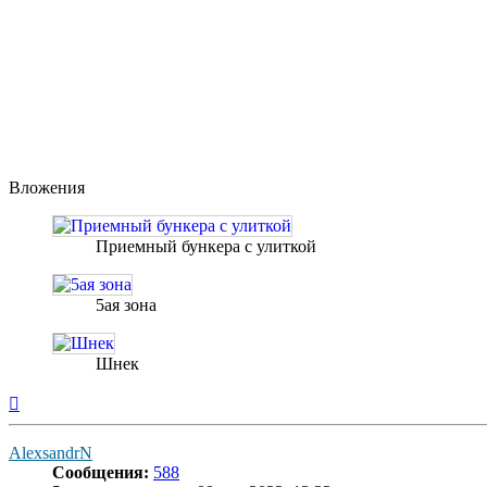
Вложения
Приемный бункера с улиткой
5ая зона
Шнек
Вернуться
к
началу
AlexsandrN
Сообщения:
588