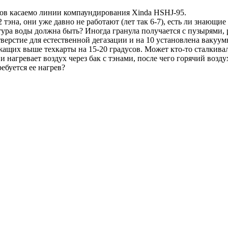
ов касаемо линии компаундирования Xinda HSHJ-95.
 2 тэна, они уже давно не работают (лет так 6-7), есть ли знающ
ра воды должна быть? Иногда гранула получается с пузырями, ре
 отверстие для естественной дегазации и на 10 установлена ваку
ежащих выше техкарты на 15-20 градусов. Может кто-то сталкива
и нагревает воздух через бак с тэнами, после чего горячий возду
ебуется ее нагрев?