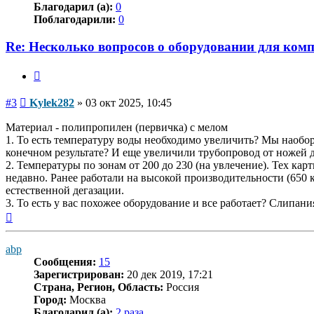
Благодарил (а):
0
Поблагодарили:
0
Re: Несколько вопросов о оборудовании для ком
Цитата
Сообщение
#3
Kylek282
»
03 окт 2025, 10:45
Материал - полипропилен (первичка) с мелом
1. То есть температуру воды необходимо увеличить? Мы наобор
конечном результате? И еще увеличили трубопровод от ножей д
2. Температуры по зонам от 200 до 230 (на увлечение). Тех ка
недавно. Ранее работали на высокой производительности (650 
естественной дегазации.
3. То есть у вас похожее оборудование и все работает? Слипани
Вернуться
к
началу
abp
Сообщения:
15
Зарегистрирован:
20 дек 2019, 17:21
Страна, Регион, Область:
Россия
Город:
Москва
Благодарил (а):
2 раза