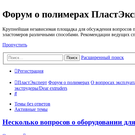
Форум о полимерах ПластЭкс
Крупнейшая независимая площадка для обсуждения вопросов п
эластомеров различными способами. Рекомендации ведущих с
Пропустить
Расширенный поиск
Поиск
Регистрация
ПластЭксперт
Форум о полимерах
О вопросах эксплуата
экструдеры/Dear extruders
Поиск
Темы без ответов
Активные темы
Несколько вопросов о оборудовании дл