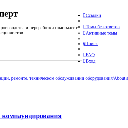
перт
Ссылки
Темы без ответов
роизводства и переработки пластмасс и
пециалистов.
Активные темы
Поиск
FAQ
Вход
ции, ремонте, техническом обслуживании оборудования/About serv
я компаундирования