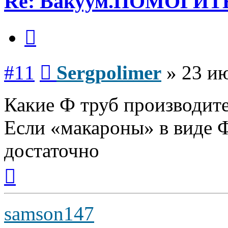
Re: Вакуум.ПОМОГИТ
Цитата
Сообщение
#11
Sergpolimer
»
23 ию
Какие Ф труб производит
Если «макароны» в виде 
достаточно
Вернуться
к
началу
samson147