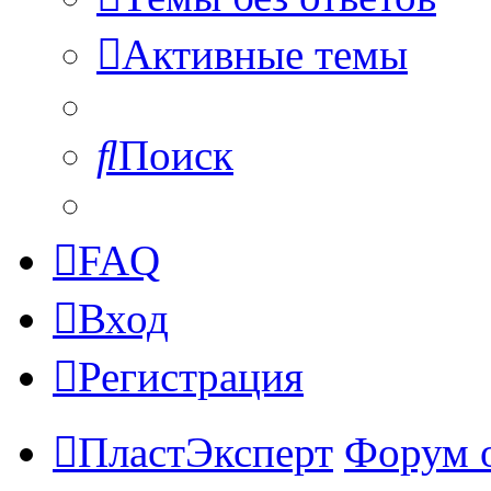
Активные темы
Поиск
FAQ
Вход
Регистрация
ПластЭксперт
Форум 