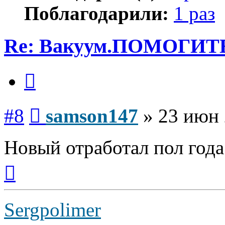
Поблагодарили:
1 раз
Re: Вакуум.ПОМОГИТ
Цитата
Сообщение
#8
samson147
»
23 июн 
Новый отработал пол года
Вернуться
к
началу
Sergpolimer