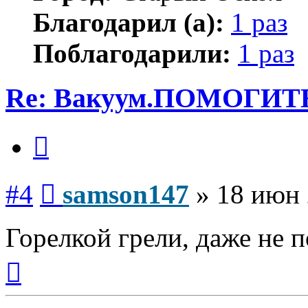
Благодарил (а):
1 раз
Поблагодарили:
1 раз
Re: Вакуум.ПОМОГИТ
Цитата
Сообщение
#4
samson147
»
18 июн 
Горелкой грели, даже не 
Вернуться
к
началу