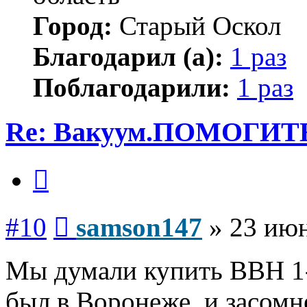
Город:
Старый Оскол
Благодарил (а):
1 раз
Поблагодарили:
1 раз
Re: Вакуум.ПОМОГИТ
Цитата
Сообщение
#10
samson147
»
23 июн
Мы думали купить ВВН 1-
был в Воронеже, и засомн