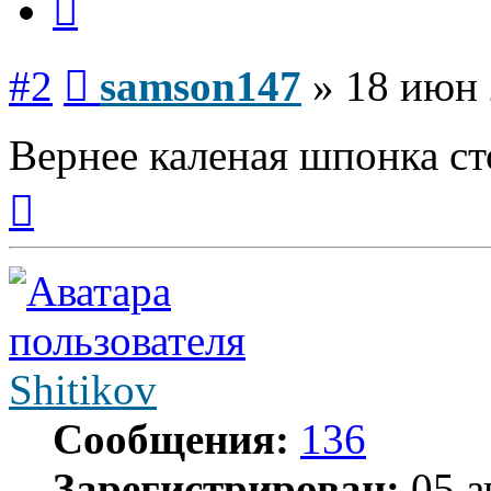
Сообщение
#2
samson147
»
18 июн 
Вернее каленая шпонка ст
Вернуться
к
началу
Shitikov
Сообщения:
136
Зарегистрирован:
05 а