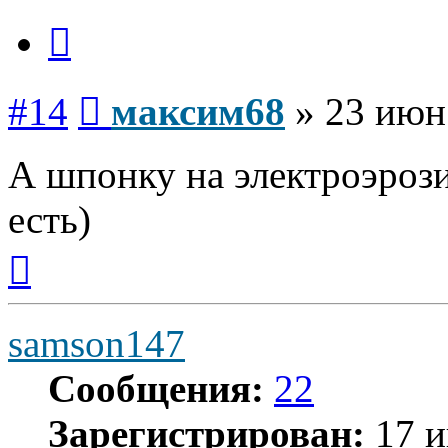
Цитата
Сообщение
#14
максим68
»
23 июн
А шпонку на электроэрози
есть)
Вернуться
к
началу
samson147
Сообщения:
22
Зарегистрирован:
17 и