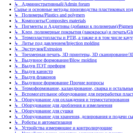
↳ Административный/Admin forum
Сырье и основные методы производства пластиковых изделий/
↳ Полимеры/Plastics and polymers
↳ Композиты/Сomposites materials
↳ Пигменты и Аддитивы (добавки к полимерам)/Pigments
↳ Клеи, полимерные покрытия (лакокраска) и печать/Glues, 
↳ Термоэластопласты и РТИ, а также и в том числе каучук
↳ Литье под давлением/Injection molding
↳ Экструзия/Extrusion
↳ Трехмерная печать, 3D принтеры, 3D сканирование/3D pr
↳ Выдувное формование/Blow molding
↳ Выдув ПЭТ преформ
↳ Выдув канистр
↳ Выдув флаконов
↳ Выдувное формование Прочие вопросы
↳ Термоформование, каландрование, сварка и остальные ме
↳ Вспомогательное оборудование для переработки пластмасс
↳ Оборудование для охлаждения и термостатирования
↳ Оборудование для дробления и измельчения
↳ Оборудование для сушки
↳ Оборудование для хранения, дозирования и подачи сы
↳ Роботы и автоматизация
↳ Устройства измеряющие и контролирующие