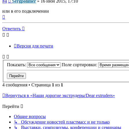
#4
Sergpolimer
»
16 июн 2015, 17:10
или в его подключении
Вернуться
к
началу
Ответить
Версия для печати
Показать:
Поле сортировки:
4 сообщения • Страница
1
из
1
Вернуться в «Наши дорогие экструдеры/Dear extruders»
Перейти
Общие вопросы
↳ Обсуждение новостей пластмасс и не только
↳ Выставки, симпозиумы, конференции и семинары