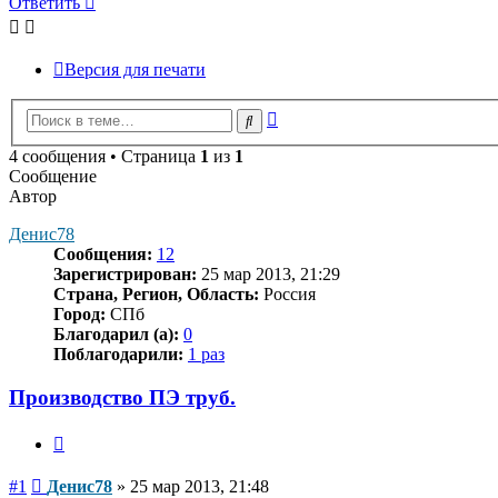
Ответить
Версия для печати
Расширенный
Поиск
поиск
4 сообщения • Страница
1
из
1
Сообщение
Автор
Денис78
Сообщения:
12
Зарегистрирован:
25 мар 2013, 21:29
Страна, Регион, Область:
Россия
Город:
СПб
Благодарил (а):
0
Поблагодарили:
1 раз
Производство ПЭ труб.
Цитата
Сообщение
#1
Денис78
»
25 мар 2013, 21:48