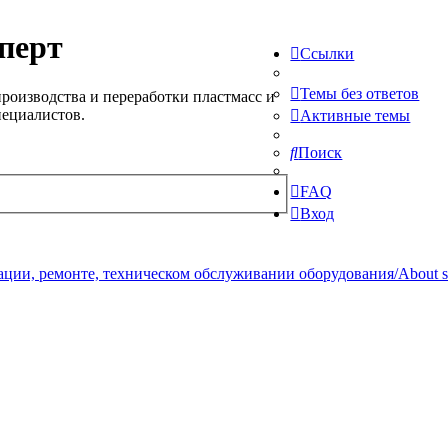
перт
Ссылки
Темы без ответов
роизводства и переработки пластмасс и
пециалистов.
Активные темы
Поиск
FAQ
Вход
ции, ремонте, техническом обслуживании оборудования/About serv