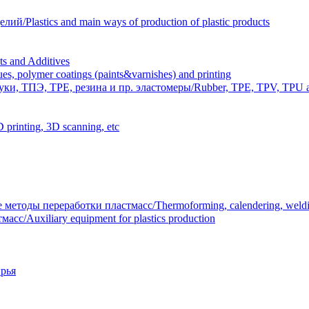
Plastics and main ways of production of plastic products
 and Additives
polymer coatings (paints&varnishes) and printing
и, ТПЭ, TPE, резина и пр. эластомеры/Rubber, TPE, TPV, TPU an
inting, 3D scanning, etc
тоды переработки пластмасс/Thermoforming, calendering, welding
/Auxiliary equipment for plastics production
рья