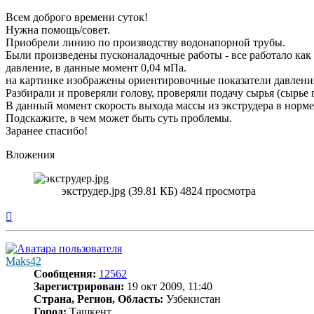
Всем доброго времени суток!
Нужна помощь/совет.
Приобрели линию по производству водонапорной трубы.
Были произведены пусконаладочные работы - все работало как ч
давление, в данные момент 0,04 мПа.
на картинке изображены ориентировочные показатели давления
Разбирали и проверяли голову, проверяли подачу сырья (сырье г
В данный момент скорость выхода массы из экструдера в норме,
Подскажите, в чем может быть суть проблемы.
Заранее спасибо!
Вложения
экструдер.jpg (39.81 КБ) 4824 просмотра
Вернуться
к
началу
Maks42
Сообщения:
12562
Зарегистрирован:
19 окт 2009, 11:40
Страна, Регион, Область:
Узбекистан
Город:
Ташкент