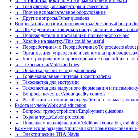
↳ Устройства резки, намотки, маркировки и печати
↳ Грануляторы, агломераторы и смесители
↳ Прочее вспомогательное оборудование
↳ Другие вопросы/Other questions
Вопросы организации производства/Questions about product
↳ Обсуждение поставщиков оборудования и самого оборудо
↳ Производители и поставщики полимерного сырья
↳ Хозяйке на заметку/This could be useful
↳ Переработчикам о Переработчиках/To producers about p
↳ Организация, управление и экономика производства/Org
↳ Конструирование и проектирование изделий из пластиков
↳ Техоснастка/Molds and dies
↳ Оснастка для литья под давлением
↳ Горячеканальные системы и контроллеры
↳ Техоснастка для экструзии
↳ Техоснастка для выдувного формования и пневмовак
↳ Вопросы качества/About quality controls
↳ Ресайклинг - вторичная переработка пластмасс, экология и
Работа и учеба/Work and education
↳ Вопросы трудоустройства/Employment questions
↳ Охрана труда/Labor protection
↳ Повышаем квалификацию/Additional education, training
Коммерческие разделы (приглашаются заинтересованные орг
↳ Электрические ТПА Navis