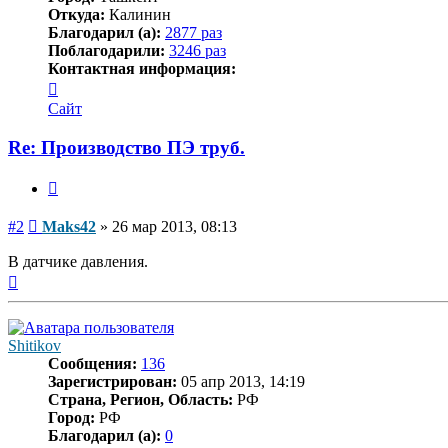
Откуда:
Калинин
Благодарил (а):
2877 раз
Поблагодарили:
3246 раз
Контактная информация:
Контактная
информация
Сайт
пользователя
Maks42
Re: Производство ПЭ труб.
Цитата
Сообщение
#2
Maks42
»
26 мар 2013, 08:13
В датчике давления.
Вернуться
к
началу
Shitikov
Сообщения:
136
Зарегистрирован:
05 апр 2013, 14:19
Страна, Регион, Область:
РФ
Город:
РФ
Благодарил (а):
0