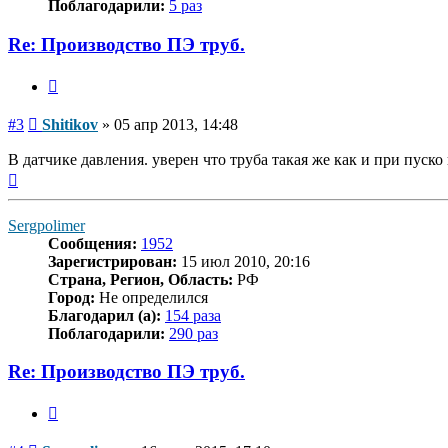
Поблагодарили:
5 раз
Re: Производство ПЭ труб.
Цитата
Сообщение
#3
Shitikov
»
05 апр 2013, 14:48
В датчике давления. уверен что труба такая же как и при пуско
Вернуться
к
началу
Sergpolimer
Сообщения:
1952
Зарегистрирован:
15 июл 2010, 20:16
Страна, Регион, Область:
РФ
Город:
Не определился
Благодарил (а):
154 раза
Поблагодарили:
290 раз
Re: Производство ПЭ труб.
Цитата
Сообщение