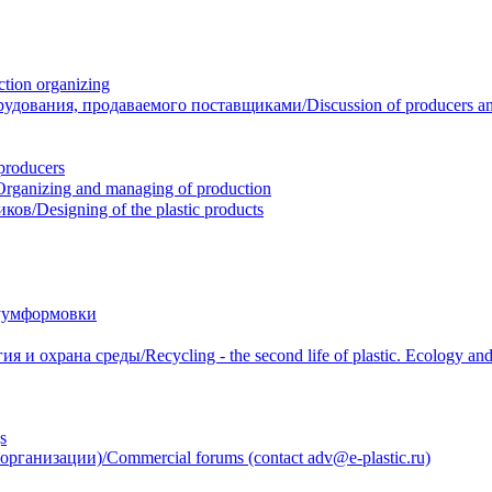
ion organizing
вания, продаваемого поставщиками/Discussion of producers and r
roducers
anizing and managing of production
/Designing of the plastic products
уумформовки
 охрана среды/Recycling - the second life of plastic. Ecology and 
s
анизации)/Commercial forums (contact adv@e-plastic.ru)