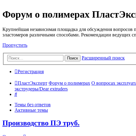
Форум о полимерах ПластЭкс
Крупнейшая независимая площадка для обсуждения вопросов п
эластомеров различными способами. Рекомендации ведущих с
Пропустить
Расширенный поиск
Поиск
Регистрация
ПластЭксперт
Форум о полимерах
О вопросах эксплуата
экструдеры/Dear extruders
Поиск
Темы без ответов
Активные темы
Производство ПЭ труб.